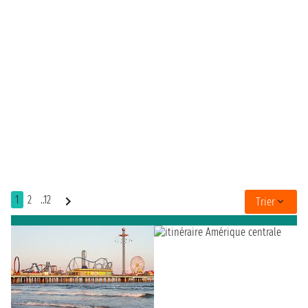
1
2
..12
Trier