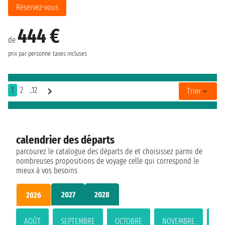
Réservez-vous
444 €
de
prix par personne
taxes incluses
1
2
..12
Trier
calendrier des départs
parcourez le catalogue des départs de et choisissez parmi de
nombreuses propositions de voyage celle qui correspond le
mieux à vos besoins
2027
2028
2026
AOÛT
SEPTEMBRE
OCTOBRE
NOVEMBRE
DÉ