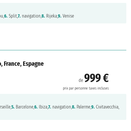
ou,
6.
Split,
7.
navigation,
8.
Rijeka,
9.
Venise
o, France, Espagne
999 €
de
prix par personne
taxes incluses
seille,
5.
Barcelone,
6.
Ibiza,
7.
navigation,
8.
Palerme,
9.
Civitavecchia,