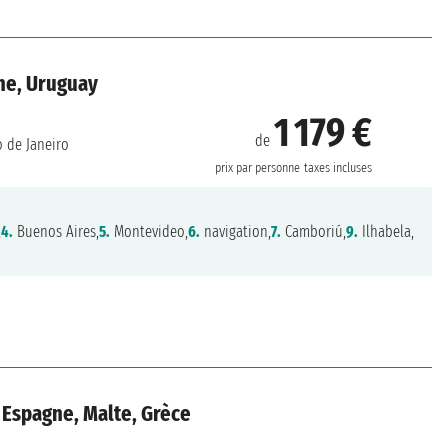
ine, Uruguay
1 179 €
de
 de Janeiro
prix par personne
taxes incluses
,
4.
Buenos Aires,
5.
Montevideo,
6.
navigation,
7.
Camboriú,
9.
Ilhabela,
, Espagne, Malte, Grèce