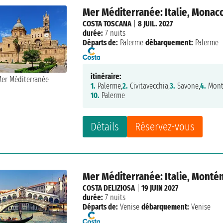
Mer Méditerranée: Italie, Monac
COSTA TOSCANA
|
8 JUIL. 2027
durée:
7 nuits
Départs de:
Palerme
débarquement:
Palerme
itinéraire:
1.
Palerme,
2.
Civitavecchia,
3.
Savone,
4.
Mont
10.
Palerme
Détails
Réservez-vous
Mer Méditerranée: Italie, Montén
COSTA DELIZIOSA
|
19 JUIN 2027
durée:
7 nuits
Départs de:
Venise
débarquement:
Venise