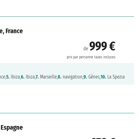
e, France
999 €
de
prix par personne
taxes incluses
nce,
5.
Ibiza,
6.
Ibiza,
7.
Marseille,
8.
navigation,
9.
Gênes,
10.
La Spezia
, Espagne