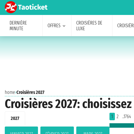
DERNIÈRE
CROISIÈRES DE
OFFRES
CROISIÈR
MINUTE
LUXE
home
›
Croisières 2027
Croisières 2027: choisissez
1
2
..1764
2027