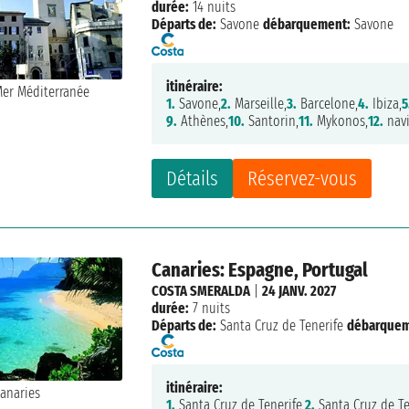
durée:
14 nuits
Départs de:
Savone
débarquement:
Savone
itinéraire:
1.
Savone,
2.
Marseille,
3.
Barcelone,
4.
Ibiza,
5
9.
Athènes,
10.
Santorin,
11.
Mykonos,
12.
navi
Détails
Réservez-vous
Canaries: Espagne, Portugal
COSTA SMERALDA
|
24 JANV. 2027
durée:
7 nuits
Départs de:
Santa Cruz de Tenerife
débarquem
itinéraire:
1.
Santa Cruz de Tenerife,
2.
Santa Cruz de Te