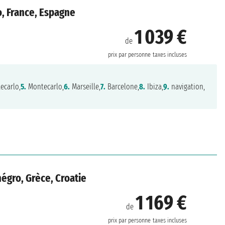
o, France, Espagne
1 039 €
de
prix par personne
taxes incluses
ecarlo,
5.
Montecarlo,
6.
Marseille,
7.
Barcelone,
8.
Ibiza,
9.
navigation,
égro, Grèce, Croatie
1 169 €
de
prix par personne
taxes incluses