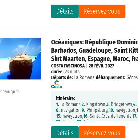
Détails
Réservez-vous
Océaniques: République Dominica
Barbados, Guadeloupe, Saint Kitts
Sint Maarten, Espagne, Maroc, Fra
COSTA FASCINOSA
|
28 FÉVR. 2027
durée:
23 nuits
Départs de:
La Romana
débarquement:
Gênes
itinéraire:
1.
La Romana,
2.
Kingstown,
3.
Bridgetown,
4.
8.
navigation,
9.
Philipsburg,
10.
navigation,
1
15.
navigation,
16.
Santa Cruz de Tenerife,
17.
22.
Ajaccio,
23.
Gênes
Détails
Réservez-vous