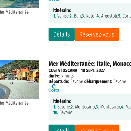
itinéraire:
1.
Venise,
2.
Bari,
3.
Kotor,
4.
Argostoli,
5.
Corf
Détails
Réservez-vous
Mer Méditerranée: Italie, Monac
COSTA TOSCANA
|
18 SEPT. 2027
durée:
7 nuits
Départs de:
Savone
débarquement:
Savone
itinéraire:
1.
Savone,
2.
Montecarlo,
3.
Montecarlo,
4.
Mar
10.
Savone
Détails
Réservez-vous