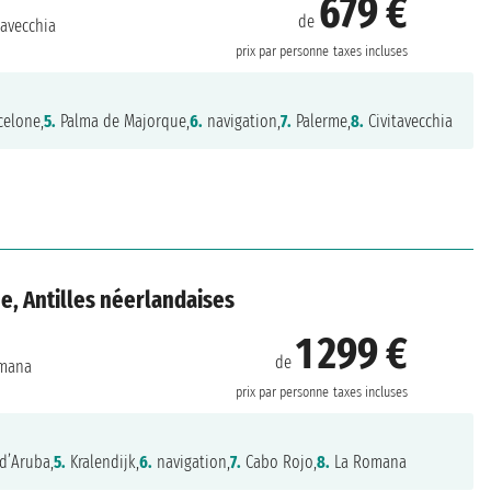
679 €
de
tavecchia
prix par personne
taxes incluses
celone,
5.
Palma de Majorque,
6.
navigation,
7.
Palerme,
8.
Civitavecchia
e, Antilles néerlandaises
1 299 €
de
mana
prix par personne
taxes incluses
 d’Aruba,
5.
Kralendijk,
6.
navigation,
7.
Cabo Rojo,
8.
La Romana