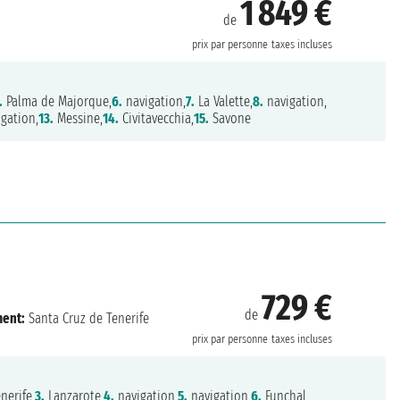
1 849 €
de
prix par personne
taxes incluses
.
Palma de Majorque,
6.
navigation,
7.
La Valette,
8.
navigation,
gation,
13.
Messine,
14.
Civitavecchia,
15.
Savone
729 €
de
ent:
Santa Cruz de Tenerife
prix par personne
taxes incluses
nerife,
3.
Lanzarote,
4.
navigation,
5.
navigation,
6.
Funchal,