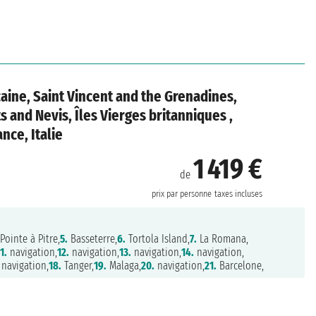
ine, Saint Vincent and the Grenadines,
 and Nevis, Îles Vierges britanniques ,
nce, Italie
1 419 €
de
prix par personne
taxes incluses
Pointe à Pitre,
5.
Basseterre,
6.
Tortola Island,
7.
La Romana,
1.
navigation,
12.
navigation,
13.
navigation,
14.
navigation,
navigation,
18.
Tanger,
19.
Malaga,
20.
navigation,
21.
Barcelone,