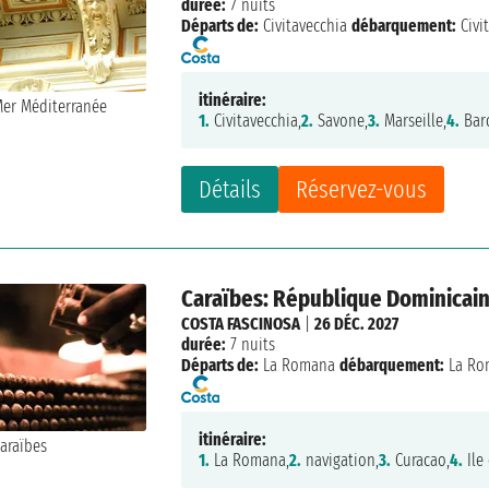
durée:
7 nuits
Départs de:
Civitavecchia
débarquement:
Civi
itinéraire:
1.
Civitavecchia,
2.
Savone,
3.
Marseille,
4.
Bar
Détails
Réservez-vous
Caraïbes: République Dominicain
COSTA FASCINOSA
|
26 DÉC. 2027
durée:
7 nuits
Départs de:
La Romana
débarquement:
La Ro
itinéraire:
1.
La Romana,
2.
navigation,
3.
Curacao,
4.
Ile