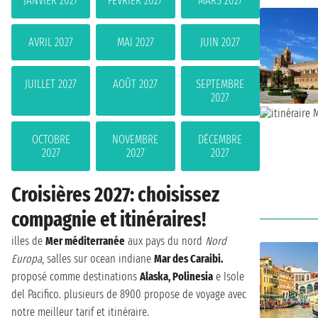
JANVIER 2027
FÉVRIER 2027
MARS 2027
AVRIL 2027
MAI 2027
JUIN 2027
JUILLET 2027
AOÛT 2027
SEPTEMBRE
2027
OCTOBRE
NOVEMBRE
DÉCEMBRE
2027
2027
2027
Croisières 2027: choisissez
compagnie et itinéraires!
illes de
Mer méditerranée
aux pays du nord
Nord
Europa
, salles sur ocean indiane
Mar des Caraibi.
proposé comme destinations
Alaska, Polinesia
e Isole
del Pacifico. plusieurs de 8900 propose de voyage avec
notre meilleur tarif et itinéraire.