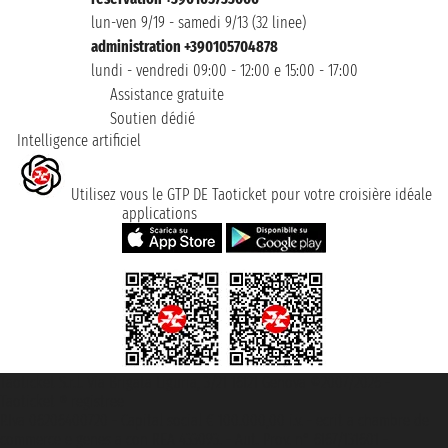
lun-ven 9/19 - samedi 9/13 (32 linee)
administration +390105704878
lundi - vendredi 09:00 - 12:00 e 15:00 - 17:00
Assistance gratuite
Soutien dédié
Intelligence artificiel
Utilisez vous le GTP DE Taoticket pour votre croisière idéale
applications
Taoticket S.r.l. Via Brigata Liguria, 3/21 16121 Genova ©2007/2026 -
Taoticket ® registree
P.Iva 06206400720 - Capital social € 100.000,00 i.v. - ecrit a chambre de
commerce e genes a con REA 433093. - Aut. Prov. n° 6167/131601 -