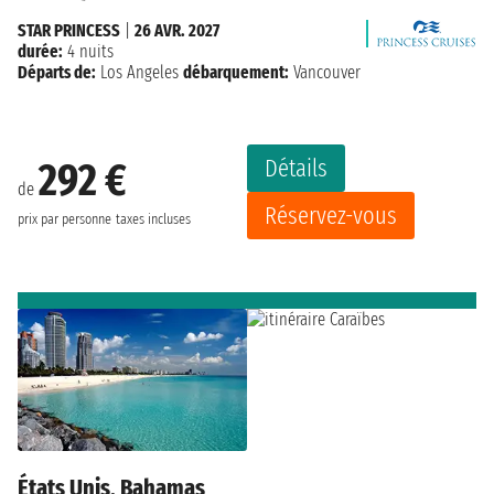
STAR PRINCESS
|
26 AVR. 2027
durée:
4 nuits
Départs de:
Los Angeles
débarquement:
Vancouver
Détails
292 €
de
Réservez-vous
prix par personne
taxes incluses
États Unis, Bahamas