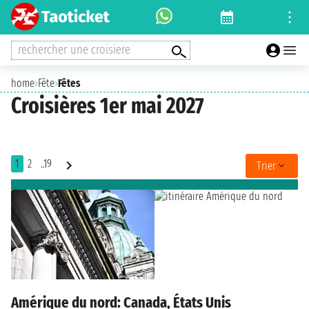
rechercher une croisiere
home
›
Fête
›
Fêtes
Croisières 1er mai 2027
1
2
..19
Trier
Amérique du nord: Canada, États Unis