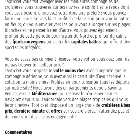
Taoticket vous fait voyager avec les meilleures compagnies de
croisières, vous trouverez sur les navires le confort et le repos dont
vous avez besoin. Choisissez votre itinéraire préféré : vous pouvez
faire une croisière vers la et profiter de la saison pour voir la nature
en fleurs, ou vous envoler vers les pour vous allonger sur les plages
blanches et ne penser à rien d’autre. Vous pouvez également
profiter de cette période pour visiter du Nord et profiter du calme
des
fjords norvégiens
ou visiter les
capitales baltes
, qui offrent des
spectacles inégalés.
Vous ne savez pas comment réserver votre vol ou vous avez peur de
ne pas trouver le meilleur prix ?
Taoticket vous propose le
vol le moins cher
avec n’importe quelle
compagnie aérienne, vous avez ainsi la certitude d’avoir trouvé la
solution la moins chère. Profitez-en pour consulter tous les départs
sur notre site ! Nous avons des embarquements depuis Savona,
Venice, vers la
Méditerranée
, ou réalisez le rêve américain et
naviguez depuis ou Lauderdale vers des plages tropicales qui vous
feront revivre. Taoticket dispose d’un large choix de
croisières à bas
prix
,
dernière minute
et
offres
sur vos croisières, n’attendez pas et
demandez un devis sans engagement !
Commentaires