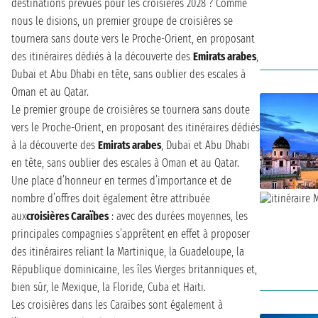
destinations prévues pour les croisières 2028 ? Comme
nous le disions, un premier groupe de croisières se
tournera sans doute vers le Proche-Orient, en proposant
des itinéraires dédiés à la découverte des
Emirats arabes
,
Dubaï et Abu Dhabi en tête, sans oublier des escales à
Oman et au Qatar.
Le premier groupe de croisières se tournera sans doute
vers le Proche-Orient, en proposant des itinéraires dédiés
à la découverte des
Emirats arabes
, Dubaï et Abu Dhabi
en tête, sans oublier des escales à Oman et au Qatar.
Une place d’honneur en termes d’importance et de
nombre d’offres doit également être attribuée
aux
croisières Caraïbes
: avec des durées moyennes, les
principales compagnies s’apprêtent en effet à proposer
des itinéraires reliant la Martinique, la Guadeloupe, la
République dominicaine, les îles Vierges britanniques et,
bien sûr, le Mexique, la Floride, Cuba et Haïti.
Les croisières dans les Caraïbes sont également à