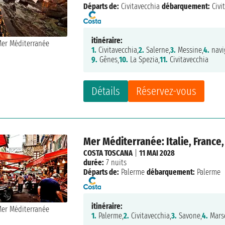
Départs de:
Civitavecchia
débarquement:
Civi
itinéraire:
1.
Civitavecchia,
2.
Salerne,
3.
Messine,
4.
navi
9.
Gênes,
10.
La Spezia,
11.
Civitavecchia
Détails
Réservez-vous
Mer Méditerranée: Italie, France,
COSTA TOSCANA
|
11 MAI 2028
durée:
7 nuits
Départs de:
Palerme
débarquement:
Palerme
itinéraire:
1.
Palerme,
2.
Civitavecchia,
3.
Savone,
4.
Marse