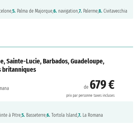
celone,
5.
Palma de Majorque,
6.
navigation,
7.
Palerme,
8.
Civitavecchia
e, Sainte-Lucie, Barbados, Guadeloupe,
es britanniques
679 €
de
mana
prix par personne
taxes incluses
nte à Pitre,
5.
Basseterre,
6.
Tortola Island,
7.
La Romana