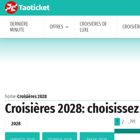
DERNIÈRE
CROISIÈRES DE
OFFRES
CROISIÈR
MINUTE
LUXE
home
›
Croisières 2028
Croisières 2028: choisissez
1
2
..791
2028