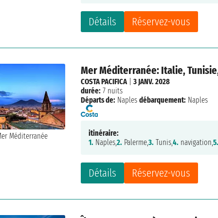
Détails
Réservez-vous
Mer Méditerranée: Italie, Tunisie
COSTA PACIFICA
|
3 JANV. 2028
durée:
7 nuits
Départs de:
Naples
débarquement:
Naples
itinéraire:
1.
Naples,
2.
Palerme,
3.
Tunis,
4.
navigation,
5
Détails
Réservez-vous