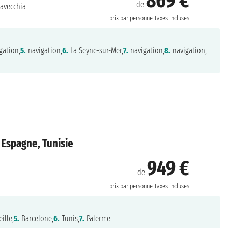
869 €
de
tavecchia
prix par personne
taxes incluses
gation,
5.
navigation,
6.
La Seyne-sur-Mer,
7.
navigation,
8.
navigation,
 Espagne, Tunisie
949 €
de
prix par personne
taxes incluses
ille,
5.
Barcelone,
6.
Tunis,
7.
Palerme