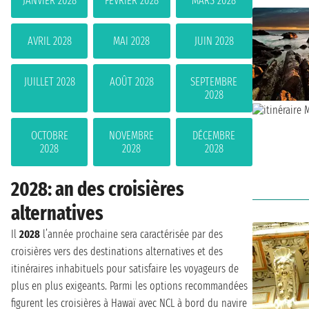
JANVIER 2028
FÉVRIER 2028
MARS 2028
AVRIL 2028
MAI 2028
JUIN 2028
JUILLET 2028
AOÛT 2028
SEPTEMBRE
2028
OCTOBRE
NOVEMBRE
DÉCEMBRE
2028
2028
2028
2028: an des croisières
alternatives
Il
2028
l’année prochaine sera caractérisée par des
croisières vers des destinations alternatives et des
itinéraires inhabituels pour satisfaire les voyageurs de
plus en plus exigeants. Parmi les options recommandées
figurent les croisières à Hawaï avec NCL à bord du navire