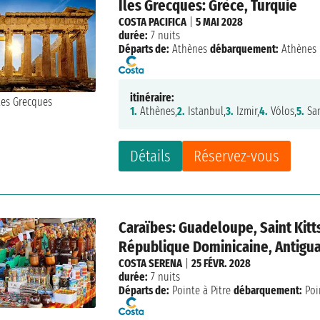
Îles Grecques: Grèce, Turquie
COSTA PACIFICA
|
5 MAI 2028
durée:
7 nuits
Départs de:
Athènes
débarquement:
Athènes
itinéraire:
1.
Athènes,
2.
Istanbul,
3.
Izmir,
4.
Vólos,
5.
San
Détails
Réservez-vous
Caraïbes: Guadeloupe, Saint Kitts
République Dominicaine, Antigu
COSTA SERENA
|
25 FÉVR. 2028
durée:
7 nuits
Départs de:
Pointe à Pitre
débarquement:
Poi