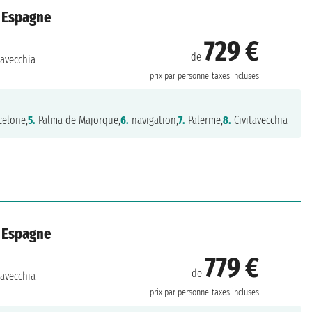
, Espagne
729 €
de
tavecchia
prix par personne
taxes incluses
celone,
5.
Palma de Majorque,
6.
navigation,
7.
Palerme,
8.
Civitavecchia
, Espagne
779 €
de
tavecchia
prix par personne
taxes incluses