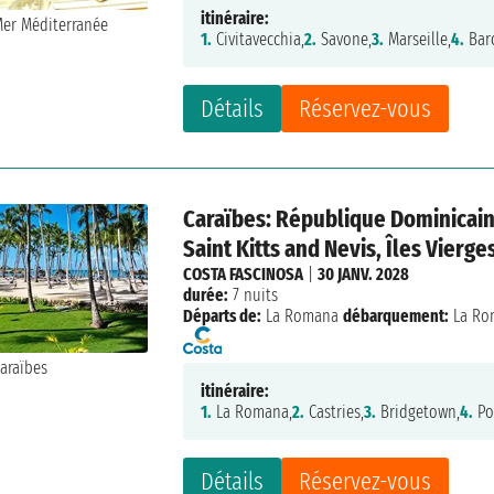
itinéraire:
1.
Civitavecchia,
2.
Savone,
3.
Marseille,
4.
Bar
Détails
Réservez-vous
Caraïbes: République Dominicain
Saint Kitts and Nevis, Îles Vierg
COSTA FASCINOSA
|
30 JANV. 2028
durée:
7 nuits
Départs de:
La Romana
débarquement:
La Ro
itinéraire:
1.
La Romana,
2.
Castries,
3.
Bridgetown,
4.
Poi
Détails
Réservez-vous