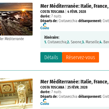
Mer Méditerranée: Italie, France
COSTA TOSCANA
|
4 FÉVR. 2028
durée:
7 nuits
Départs de:
Civitavecchia
débarquement:
Civi
itinéraire:
1.
Civitavecchia,
2.
Savone,
3.
Marseille,
4.
Bar
Détails
Réservez-vous
Mer Méditerranée: Italie, France
COSTA TOSCANA
|
25 FÉVR. 2028
durée:
7 nuits
Départs de:
Civitavecchia
débarquement:
Civi