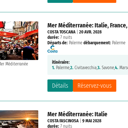
Mer Méditerranée: Italie, France,
COSTA TOSCANA
|
20 AVR. 2028
durée:
7 nuits
Départs de:
Palerme
débarquement:
Palerme
itinéraire:
1.
Palerme,
2.
Civitavecchia,
3.
Savone,
4.
Marse
Détails
Réservez-vous
Mer Méditerranée: Italie
COSTA FASCINOSA
|
9 MAI 2028
durée:
7 nuits