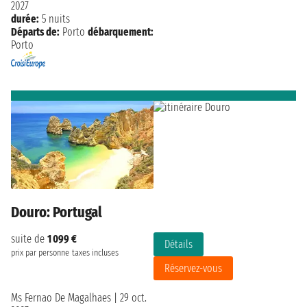
2027
durée:
5 nuits
Départs de:
Porto
débarquement:
Porto
Douro: Portugal
suite de
1 099 €
Détails
prix par personne
taxes incluses
Réservez-vous
Ms Fernao De Magalhaes
|
29 oct.