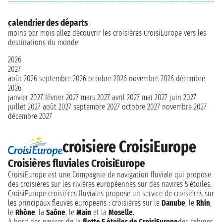
calendrier des départs
moins par mois allez découvrir les croisières CroisiEurope vers les
destinations du monde
2026
2027
août 2026
septembre 2026
octobre 2026
novembre 2026
décembre
2026
janvier 2027
février 2027
mars 2027
avril 2027
mai 2027
juin 2027
juillet 2027
août 2027
septembre 2027
octobre 2027
novembre 2027
décembre 2027
croisiere CroisiEurope
Croisières fluviales CroisiEurope
CroisiEurope est une Compagnie de navigation fluviale qui propose
des croisières sur les rivières européennes sur des navires 5 étoiles.
CroisiEurope croisières fluviales propose un service de croisières sur
les principaux fleuves européens : croisières sur le
Danube
, le
Rhin
,
le
Rhône
, la
Saône
, le
Main
et la
Moselle
.
A bord des navires de la
flotte 5 étoiles de CroisiEurope
des cabines