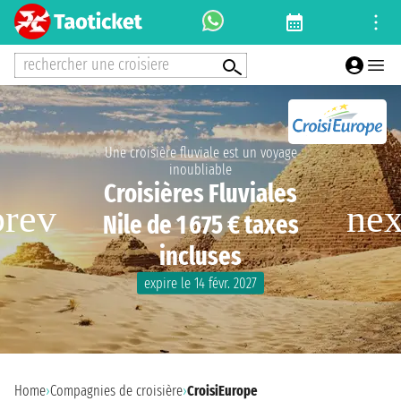
rechercher une croisiere
Une croisière fluviale est un voyage
inoubliable
Croisières Fluviales
Nile de 1 675 € taxes
incluses
expire le 14 févr. 2027
Home
›
Compagnies de croisière
›
CroisiEurope