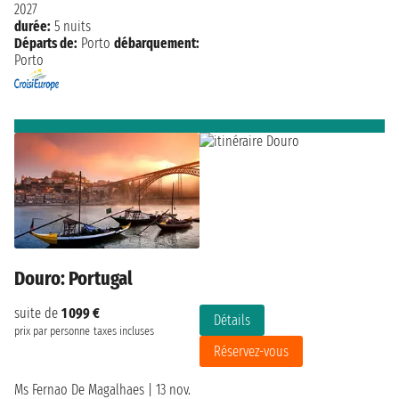
2027
durée:
5 nuits
Départs de:
Porto
débarquement:
Porto
Douro: Portugal
suite de
1 099 €
Détails
prix par personne
taxes incluses
Réservez-vous
Ms Fernao De Magalhaes
|
13 nov.