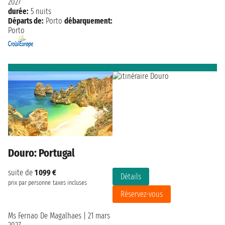
2027
durée:
5 nuits
Départs de:
Porto
débarquement:
Porto
Douro: Portugal
suite de
1 099 €
Détails
prix par personne
taxes incluses
Réservez-vous
Ms Fernao De Magalhaes
|
21 mars