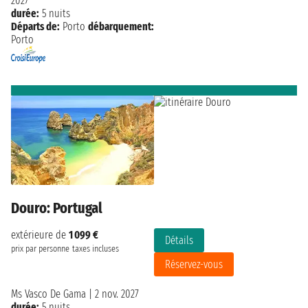
2027
durée:
5 nuits
Départs de:
Porto
débarquement:
Porto
Douro: Portugal
extérieure de
1 099 €
Détails
prix par personne
taxes incluses
Réservez-vous
Ms Vasco De Gama
|
2 nov. 2027
durée:
5 nuits