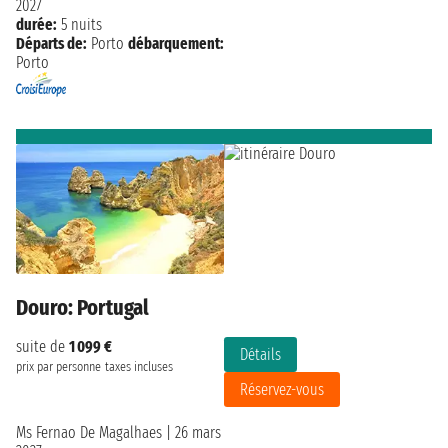
2027
durée:
5 nuits
Départs de:
Porto
débarquement:
Porto
Douro: Portugal
suite de
1 099 €
Détails
prix par personne
taxes incluses
Réservez-vous
Ms Fernao De Magalhaes
|
26 mars