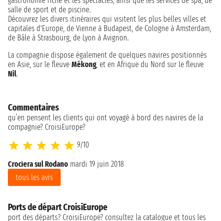
gastronomie riche et les spectacles, ainsi que les services de spa, de
salle de sport et de piscine.
Découvrez les divers itinéraires qui visitent les plus belles villes et
capitales d'Europe, de Vienne à Budapest, de Cologne à Amsterdam,
de Bâle à Strasbourg, de Lyon à Avignon.
La compagnie dispose également de quelques navires positionnés
en Asie, sur le fleuve
Mékong
, et en Afrique du Nord sur le fleuve
Nil
.
Commentaires
qu’en pensent les clients qui ont voyagé à bord des navires de la
compagnie? CroisiEurope?
9/10
Crociera sul Rodano
mardi 19 juin 2018
di
tous les avis
Ports de départ CroisiEurope
port des départs? CroisiEurope? consultez la catalogue et tous les