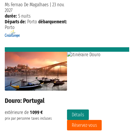
Ms Fernao De Magalhaes
|
23 nov.
2027
durée:
5 nuits
Départs de:
Porto
débarquement:
Porto
Douro: Portugal
extérieure de
1 099 €
Détails
prix par personne
taxes incluses
Réservez-vous