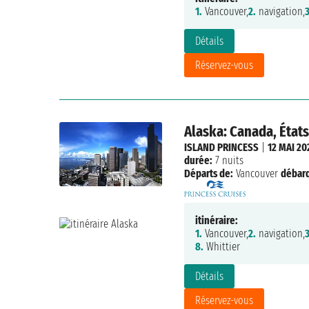
1.
Vancouver,
2.
navigation,
3
Détails
Réservez-vous
Alaska: Canada, États
ISLAND PRINCESS
|
12 MAI 20
durée:
7 nuits
Départs de:
Vancouver
débar
itinéraire:
1.
Vancouver,
2.
navigation,
3
8.
Whittier
Détails
Réservez-vous