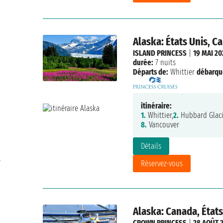
Alaska: États Unis, C
ISLAND PRINCESS
|
19 MAI 20
durée:
7 nuits
Départs de:
Whittier
débarqu
itinéraire:
1.
Whittier,
2.
Hubbard Glaci
8.
Vancouver
Détails
e
Réservez-vous
Alaska: Canada, États
CROWN PRINCESS
|
28 AOÛT 