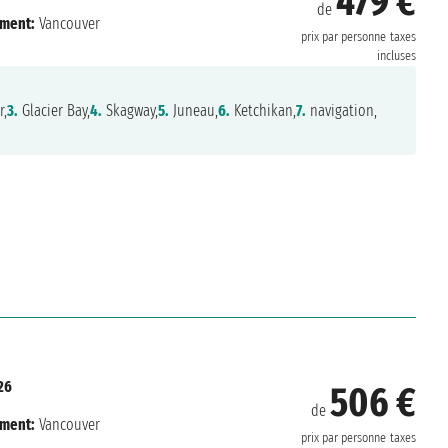
479 €
de
ment:
Vancouver
prix par personne
taxes
incluses
r,
3.
Glacier Bay,
4.
Skagway,
5.
Juneau,
6.
Ketchikan,
7.
navigation,
26
506 €
de
ment:
Vancouver
prix par personne
taxes