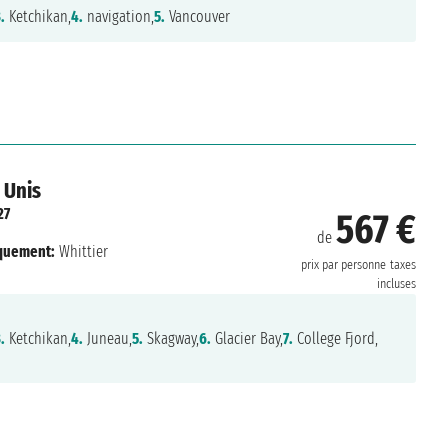
.
Ketchikan,
4.
navigation,
5.
Vancouver
 Unis
27
567 €
de
quement:
Whittier
prix par personne
taxes
incluses
.
Ketchikan,
4.
Juneau,
5.
Skagway,
6.
Glacier Bay,
7.
College Fjord,