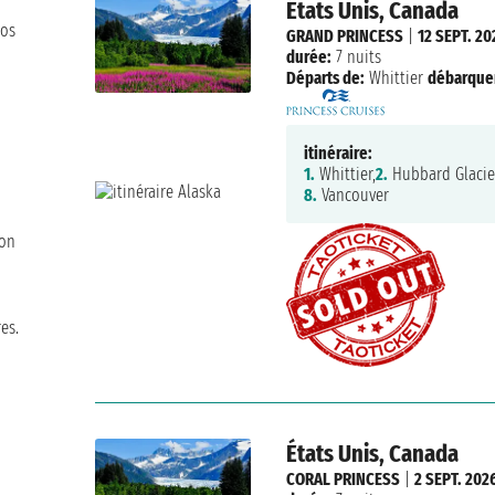
États Unis, Canada
nos
GRAND PRINCESS
|
12 SEPT. 20
durée:
7 nuits
Départs de:
Whittier
débarque
itinéraire:
1.
Whittier,
2.
Hubbard Glacie
8.
Vancouver
bon
es.
États Unis, Canada
CORAL PRINCESS
|
2 SEPT. 202