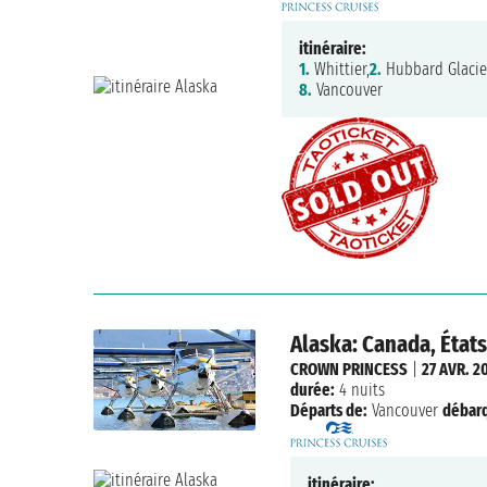
itinéraire:
1.
Whittier,
2.
Hubbard Glacie
8.
Vancouver
Alaska: Canada, États
CROWN PRINCESS
|
27 AVR. 2
durée:
4 nuits
Départs de:
Vancouver
débar
itinéraire: