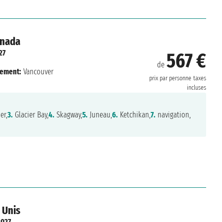
anada
27
567 €
de
ement:
Vancouver
prix par personne
taxes
incluses
er,
3.
Glacier Bay,
4.
Skagway,
5.
Juneau,
6.
Ketchikan,
7.
navigation,
 Unis
2027