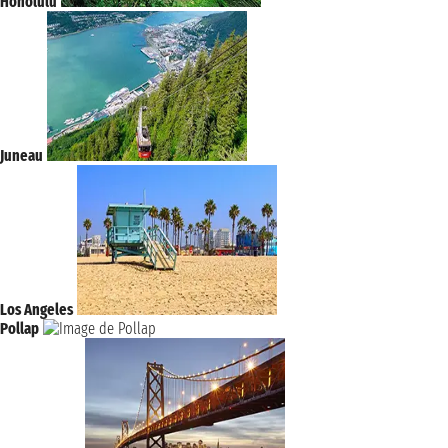
Honolulu
Juneau
Los Angeles
Pollap