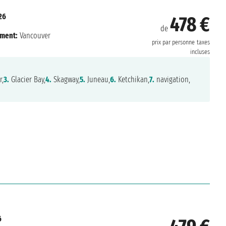
26
478 €
de
ment:
Vancouver
prix par personne
taxes
incluses
r,
3.
Glacier Bay,
4.
Skagway,
5.
Juneau,
6.
Ketchikan,
7.
navigation,
6