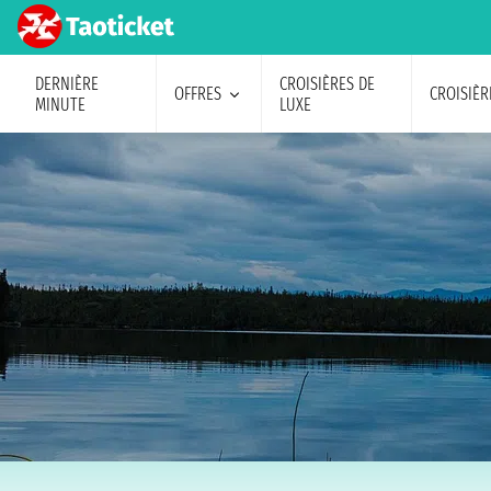
DERNIÈRE
CROISIÈRES DE
OFFRES
CROISIÈR
MINUTE
LUXE