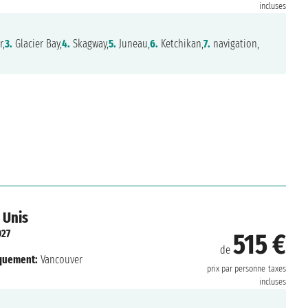
incluses
r,
3.
Glacier Bay,
4.
Skagway,
5.
Juneau,
6.
Ketchikan,
7.
navigation,
 Unis
027
515 €
de
quement:
Vancouver
prix par personne
taxes
incluses