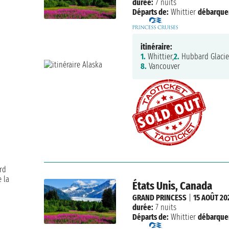
durée:
7 nuits
Départs de:
Whittier
débarque
itinéraire:
1.
Whittier,
2.
Hubbard Glacie
8.
Vancouver
rd
e la
États Unis, Canada
GRAND PRINCESS
|
15 AOÛT 20
durée:
7 nuits
Départs de:
Whittier
débarque