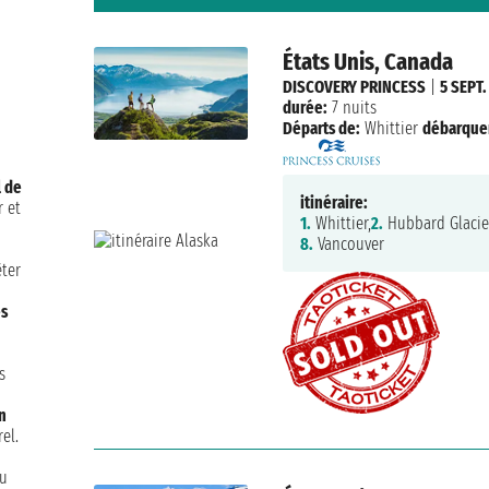
États Unis, Canada
DISCOVERY PRINCESS
|
5 SEPT.
durée:
7 nuits
Départs de:
Whittier
débarque
l de
itinéraire:
r et
1.
Whittier,
2.
Hubbard Glacie
8.
Vancouver
êter
es
s
n
el.
du