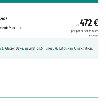
 2026
472 €
de
ment:
Vancouver
prix par personne
taxes
incluses
r,
3.
Glacier Bay,
4.
navigation,
5.
Juneau,
6.
Ketchikan,
7.
navigation,