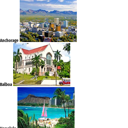
Anchorage
Balboa