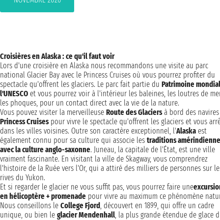
Croisières en Alaska : ce qu'il faut voir
Lors d'une croisière en Alaska nous recommandons une visite au parc
national Glacier Bay avec le Princess Cruises où vous pourrez profiter du
spectacle qu'offrent les glaciers. Le parc fait partie du
Patrimoine mondia
l'UNESCO
et vous pourrez voir à l'intérieur les baleines, les loutres de me
les phoques, pour un contact direct avec la vie de la nature.
Vous pouvez visiter la merveilleuse
Route des Glaciers
à bord des navires
Princess Cruises
pour vivre le spectacle qu'offrent les glaciers et vous arr
dans les villes voisines. Outre son caractère exceptionnel, l'
Alaska
est
également connu pour sa culture qui associe les
traditions amérindienn
avec la culture anglo-saxonne
. Juneau, la capitale de l'État, est une ville
vraiment fascinante. En visitant la ville de Skagway, vous comprendrez
l'histoire de la Ruée vers l'Or, qui a attiré des milliers de personnes sur le
rives du Yukon.
Et si regarder le glacier ne vous suffit pas, vous pourrez faire une
excursio
en hélicoptère + promenade
pour vivre au maximum ce phénomène natur
Nous conseillons le
College Fjord
, découvert en 1899, qui offre un cadre
unique, ou bien le
glacier Mendenhall
, la plus grande étendue de glace 