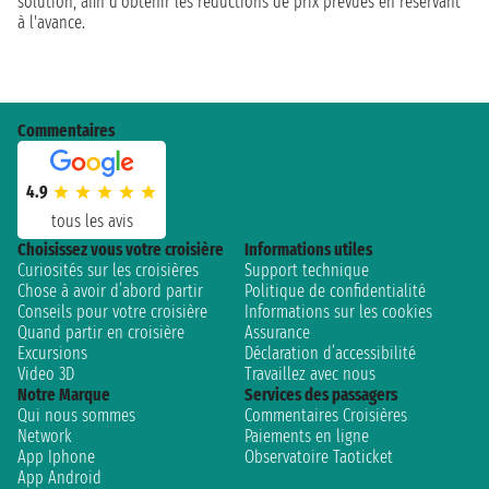
solution, afin d'obtenir les réductions de prix prévues en réservant
à l'avance.
Commentaires
4.9
tous les avis
Choisissez vous votre croisière
Informations utiles
Curiosités sur les croisières
Support technique
Chose à avoir d’abord partir
Politique de confidentialité
Conseils pour votre croisière
Informations sur les cookies
Quand partir en croisière
Assurance
Excursions
Déclaration d’accessibilité
Video 3D
Travaillez avec nous
Notre Marque
Services des passagers
Qui nous sommes
Commentaires Croisières
Network
Paiements en ligne
App Iphone
Observatoire Taoticket
App Android