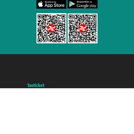
Taoticket S.r.l. Via Brigata Liguria, 3/21 16121 Genova ©2007/2026 -
Taoticket ® registree
P.Iva 06206400720 - Capital social € 100.000,00 i.v. - ecrit a chambre de
commerce e genes a con REA 433093. - Aut. Prov. n° 6167/131601 -
assurance Unipol - polizza n. 206484182
A portal of the
Taoticket
group