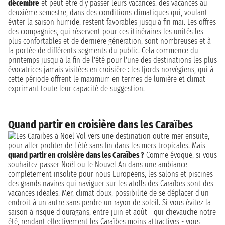
décembre
et peut-être d'y passer leurs vacances. des vacances au
deuxième semestre, dans des conditions climatiques qui, voulant
éviter la saison humide, restent favorables jusqu'à fin mai. Les offres
des compagnies, qui réservent pour ces itinéraires les unités les
plus confortables et de dernière génération, sont nombreuses et à
la portée de différents segments du public. Cela commence du
printemps jusqu'à la fin de l'été pour l'une des destinations les plus
évocatrices jamais visitées en croisière : les fjords norvégiens, qui à
cette période offrent le maximum en termes de lumière et climat
exprimant toute leur capacité de suggestion.
Quand partir en croisière dans les Caraïbes
Vol vers une destination outre-mer ensuite,
pour aller profiter de l'été sans fin dans les mers tropicales. Mais
quand partir en croisière dans les Caraïbes ?
Comme évoqué, si vous
souhaitez passer Noël ou le Nouvel An dans une ambiance
complètement insolite pour nous Européens, les salons et piscines
des grands navires qui naviguer sur les atolls des Caraïbes sont des
vacances idéales. Mer, climat doux, possibilité de se déplacer d'un
endroit à un autre sans perdre un rayon de soleil. Si vous évitez la
saison à risque d'ouragans, entre juin et août - qui chevauche notre
été, rendant effectivement les Caraïbes moins attractives - vous