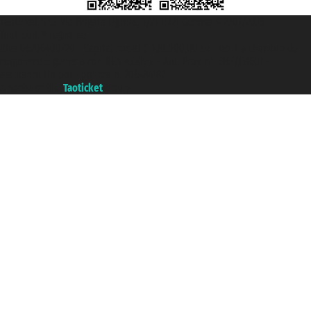
Taoticket S.r.l. Via Brigata Liguria, 3/21 16121 Genova ©2007/2026 -
Taoticket ® registree
P.Iva 06206400720 - Capital social € 100.000,00 i.v. - ecrit a chambre de
commerce e genes a con REA 433093. - Aut. Prov. n° 6167/131601 -
assurance Unipol - polizza n. 206484182
A portal of the
Taoticket
group