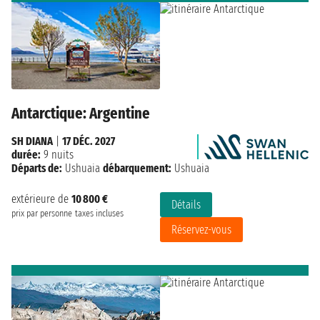
Antarctique: Argentine
SH DIANA
|
17 DÉC. 2027
durée:
9 nuits
Départs de:
Ushuaia
débarquement:
Ushuaia
extérieure de
10 800 €
Détails
prix par personne
taxes incluses
Réservez-vous