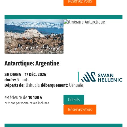
Réservez-vous
Antarctique: Argentine
SH DIANA
|
17 DÉC. 2026
durée:
9 nuits
Départs de:
Ushuaia
débarquement:
Ushuaia
extérieure de
10 100 €
Détails
prix par personne
taxes incluses
Réservez-vous