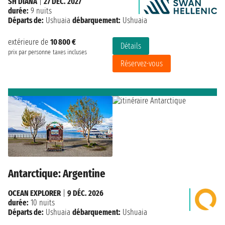
SH DIANA
|
27 DÉC. 2027
durée:
9 nuits
Départs de:
Ushuaia
débarquement:
Ushuaia
extérieure de
10 800 €
Détails
prix par personne
taxes incluses
Réservez-vous
Antarctique: Argentine
OCEAN EXPLORER
|
9 DÉC. 2026
durée:
10 nuits
Départs de:
Ushuaia
débarquement:
Ushuaia