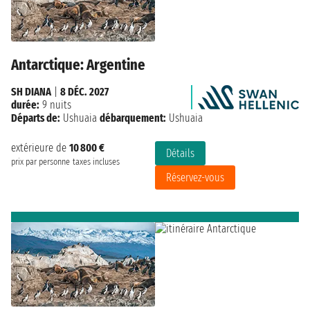
Antarctique: Argentine
SH DIANA
|
8 DÉC. 2027
durée:
9 nuits
Départs de:
Ushuaia
débarquement:
Ushuaia
extérieure de
10 800 €
Détails
prix par personne
taxes incluses
Réservez-vous