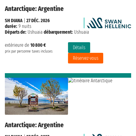
Antarctique: Argentine
SH DIANA
|
27 DÉC. 2026
durée:
9 nuits
Départs de:
Ushuaia
débarquement:
Ushuaia
extérieure de
10 800 €
Détails
prix par personne
taxes incluses
Réservez-vous
Antarctique: Argentine