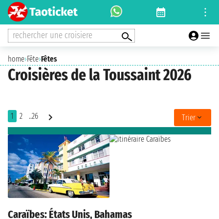
rechercher une croisiere
home
›
Fête
›
Fêtes
Croisières de la Toussaint 2026
1
2
..26
Trier
Caraïbes: États Unis, Bahamas