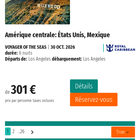
Amérique centrale: États Unis, Mexique
VOYAGER OF THE SEAS
|
30 OCT. 2026
durée:
6 nuits
Départs de:
Los Angeles
débarquement:
Los Angeles
Détails
301 €
de
Réservez-vous
prix par personne
taxes incluses
1
2
..26
Trier