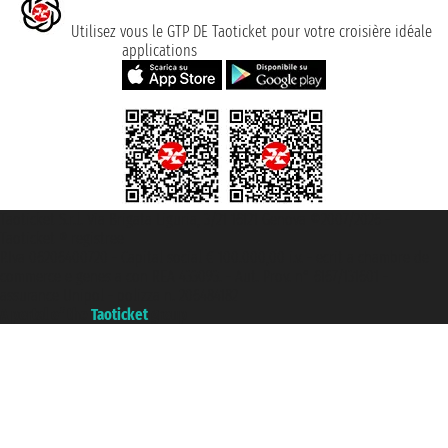
Utilisez vous le GTP DE Taoticket pour votre croisière idéale
applications
Taoticket S.r.l. Via Brigata Liguria, 3/21 16121 Genova ©2007/2026 -
Taoticket ® registree
P.Iva 06206400720 - Capital social € 100.000,00 i.v. - ecrit a chambre de
commerce e genes a con REA 433093. - Aut. Prov. n° 6167/131601 -
assurance Unipol - polizza n. 206484182
A portal of the
Taoticket
group