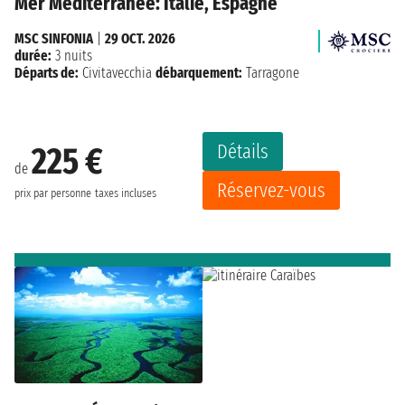
Mer Méditerranée: Italie, Espagne
MSC SINFONIA
|
29 OCT. 2026
durée:
3 nuits
Départs de:
Civitavecchia
débarquement:
Tarragone
Détails
225 €
de
Réservez-vous
prix par personne
taxes incluses