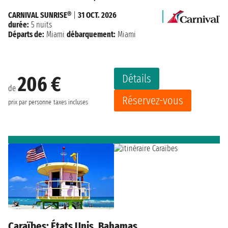
CARNIVAL SUNRISE®
|
31 OCT. 2026
durée:
5 nuits
Départs de:
Miami
débarquement:
Miami
Détails
206 €
de
Réservez-vous
prix par personne
taxes incluses
Caraïbes: États Unis, Bahamas