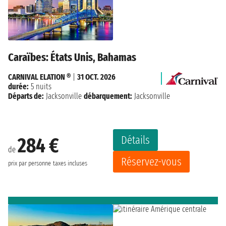
Caraïbes: États Unis, Bahamas
CARNIVAL ELATION ®
|
31 OCT. 2026
durée:
5 nuits
Départs de:
Jacksonville
débarquement:
Jacksonville
Détails
284 €
de
Réservez-vous
prix par personne
taxes incluses