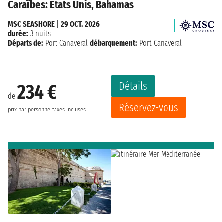
Caraïbes: États Unis, Bahamas
MSC SEASHORE
|
29 OCT. 2026
durée:
3 nuits
Départs de:
Port Canaveral
débarquement:
Port Canaveral
Détails
234 €
de
Réservez-vous
prix par personne
taxes incluses