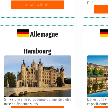
Cap!
croisières Durban
Allemagne
Hambourg
S'il y a une ville européenne qui mérite d'être
Kiel est une v
mise en évidence surto...
et positionnée