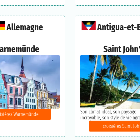
Allemagne
Antigua-et-
arnemünde
Saint John
Son climat idéal, son paysage
oisières Warnemünde
incroyable, son style de vie agré
croisières Saint Joh