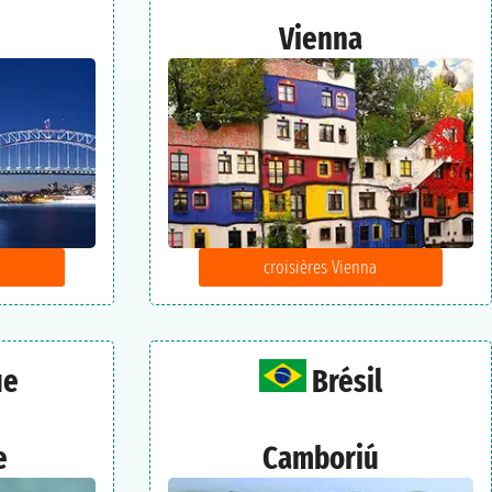
Vienna
croisières Vienna
ue
Brésil
e
Camboriú