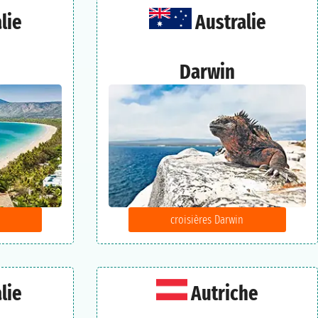
lie
Australie
Darwin
croisières Darwin
lie
Autriche