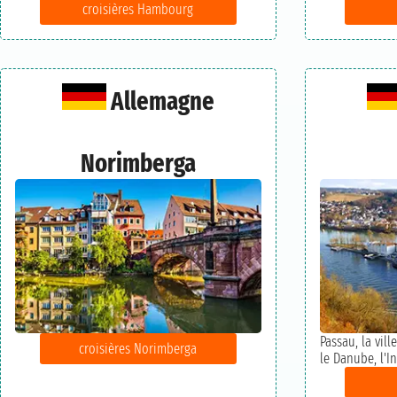
croisières Hambourg
Allemagne
Norimberga
Passau, la vill
croisières Norimberga
le Danube, l'In