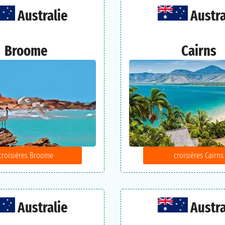
Australie
Austra
Broome
Cairns
croisières Broome
croisières Cairns
Australie
Austra