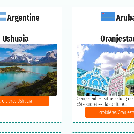
Argentine
Arub
Ushuaia
Oranjesta
Oranjestad est situé le long de
croisières Ushuaia
côte sud et est la capitale...
croisières Oranjest