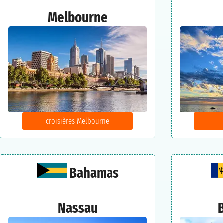
Melbourne
croisières Melbourne
Bahamas
Nassau