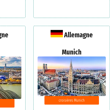
gne
Allemagne
Munich
croisières Munich