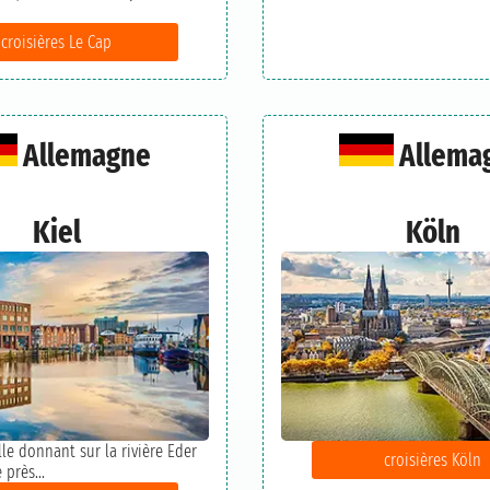
croisières Le Cap
Allemagne
Allema
Kiel
Köln
ille donnant sur la rivière Eder
croisières Köln
 près...