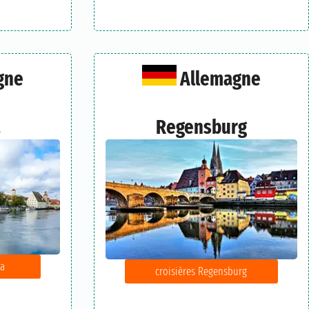
gne
Allemagne
a
Regensburg
na
croisières Regensburg