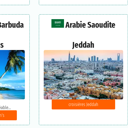
Barbuda
Arabie Saoudite
's
Jeddah
croisières Jeddah
able...
n's