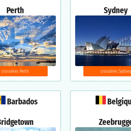
Perth
Sydney
croisières Perth
croisières Sydney
Barbados
Belgiq
Bridgetown
Zeebrugg