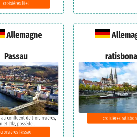
croisières Kiel
Allemagne
Allema
Passau
ratisbon
e au confluent de trois rivières,
croisières ratisbo
n et l'Ilz, possède...
croisières Passau