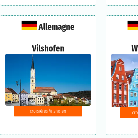
Allemagne
Vilshofen
W
croisières Vilshofen
cr