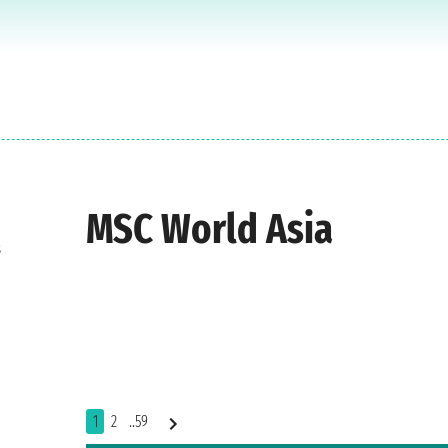
MSC World Asia
s
1
2
..59