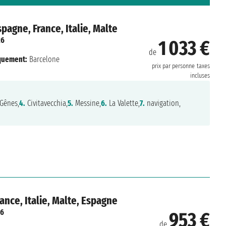
agne, France, Italie, Malte
26
1 033 €
de
quement:
Barcelone
prix par personne
taxes
incluses
Gênes,
4.
Civitavecchia,
5.
Messine,
6.
La Valette,
7.
navigation,
nce, Italie, Malte, Espagne
26
953 €
de