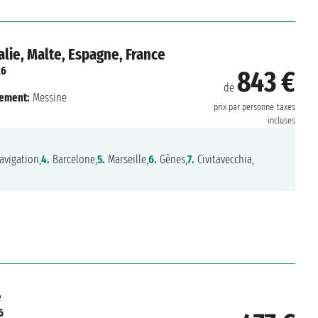
lie, Malte, Espagne, France
26
843 €
de
ement:
Messine
prix par personne
taxes
incluses
vigation,
4.
Barcelone,
5.
Marseille,
6.
Gênes,
7.
Civitavecchia,
e
6