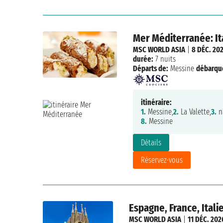
Mer Méditerranée: Ita
MSC WORLD ASIA
|
8 DÉC. 20
durée:
7 nuits
Départs de:
Messine
débarqu
itinéraire:
1.
Messine,
2.
La Valette,
3.
na
8.
Messine
Détails
Réservez-vous
Espagne, France, Itali
MSC WORLD ASIA
|
11 DÉC. 202