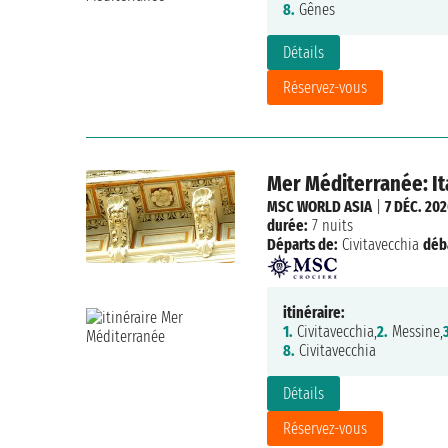
8.
Gênes
Détails
Réservez-vous
Mer Méditerranée: Ita
MSC WORLD ASIA
|
7 DÉC. 20
durée:
7 nuits
Départs de:
Civitavecchia
déb
itinéraire:
1.
Civitavecchia,
2.
Messine,
8.
Civitavecchia
Détails
Réservez-vous