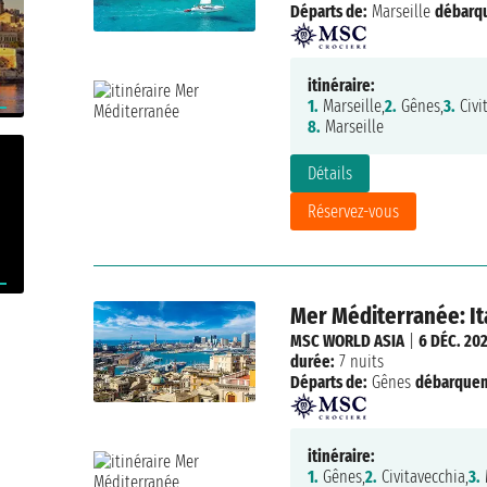
Départs de:
Marseille
débarq
itinéraire:
1.
Marseille,
2.
Gênes,
3.
Civi
8.
Marseille
Détails
Réservez-vous
Mer Méditerranée: Ita
MSC WORLD ASIA
|
6 DÉC. 20
durée:
7 nuits
Départs de:
Gênes
débarque
itinéraire:
1.
Gênes,
2.
Civitavecchia,
3.