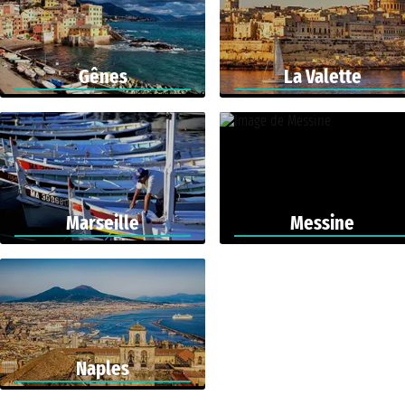
Gênes
La Valette
Marseille
Messine
Naples