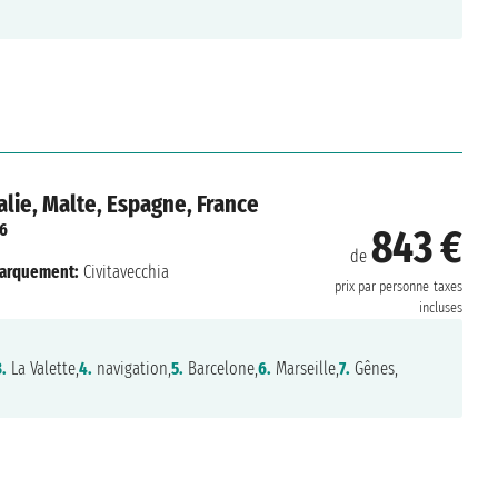
lie, Malte, Espagne, France
26
843 €
de
arquement:
Civitavecchia
prix par personne
taxes
incluses
3.
La Valette,
4.
navigation,
5.
Barcelone,
6.
Marseille,
7.
Gênes,