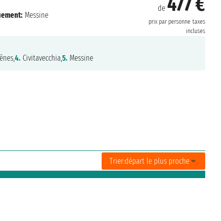
477 €
de
uement:
Messine
prix par personne
taxes
incluses
ênes,
4.
Civitavecchia,
5.
Messine
Trier:
départ le plus proche