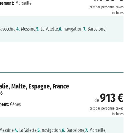
uement:
Marseille
prix par personne
taxes
incluses
tavecchia,
4.
Messine,
5.
La Valette,
6.
navigation,
7.
Barcelone,
lie, Malte, Espagne, France
26
913 €
de
ment:
Gênes
prix par personne
taxes
incluses
Messine,
4.
La Valette,
5.
navigation,
6.
Barcelone,
7.
Marseille,