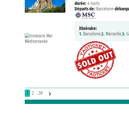
durée:
4 nuits
Départs de:
Barcelone
débarq
itinéraire:
1.
Barcelone,
2.
Marseille,
3.
G
1
2
..59