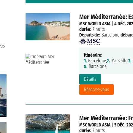
Mer Méditerranée: Esp
MSC WORLD ASIA
|
4 DÉC. 20
durée:
7 nuits
Départs de:
Barcelone
débar
vus
itinéraire:
1.
Barcelone,
2.
Marseille,
3.
8.
Barcelone
Détails
Réservez-vous
Mer Méditerranée: Fra
MSC WORLD ASIA
|
5 DÉC. 20
durée:
7 nuits