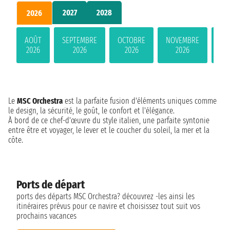
2027
2028
2026
AOÛT
SEPTEMBRE
OCTOBRE
NOVEMBRE
DÉ
2026
2026
2026
2026
Le
MSC Orchestra
est la parfaite fusion d'éléments uniques comme
le design, la sécurité, le goût, le confort et l'élégance.
À bord de ce chef-d'œuvre du style italien, une parfaite syntonie
entre être et voyager, le lever et le coucher du soleil, la mer et la
côte.
Ports de départ
ports des départs MSC Orchestra? découvrez -les ainsi les
itinéraires prévus pour ce navire et choisissez tout suit vos
prochains vacances