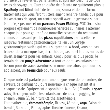
croisière de rêve et est parfaitement adapté aux besoins de tous
types de voyageurs. Ceux en quête de détente ne quitteront plus le
Spa Body and Mind
, doté de bain turc, sauna et de nombreux
traitements qui vous feront littéralement renaître, tandis que pour
les amateurs de sport, un centre sportif avec un gymnase super-
équipée, 5 piscines et un
parcours Power Walking
. MSC Orchestra
propose également de nombreuses variétés culinaires à alterner
chaque jour pour gouter à de nouvelles saveurs : du restaurant
chinois en passant par les
pizzas napolitaines
par excellence,
jusqu'au restaurant gastronomique Italien : un voyage
gastronomique variée qui vous surprendra. À bord, vous pouvez
trouver de la musique live, discothèque, casino et toutes sortes de
divertissements pour les enfants. Conçu pour les plus petits, le
terrain de jeu
Jungle Adventure
a tout ce dont vos enfants ont
besoin pour de vraies aventures en miniature, alors que pour les
adolescent, un
Teens club
pour eux seuls.
Chaque note est parfaite pour une longue série de rencontres, de
saveurs, de parfums toujours nouveaux à chaque instant et à
chaque escale. Équipement disponible : Mini-Golf, Tennis,
Espace
ados
, Disco, jeux vidéo, les enfants aire de jeux, le jogging, le
chemin Sauna (2), bain turc (2), thalassothérapie,
l'aromathérapie,
chromothérapie
, Fitness, Aérobic,
Yoga
, Salon de
beauté, Solarium, Photographe, Théâtre, Cinéma, Casino,