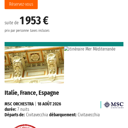
Réservez-vous
1 953 €
suite de
prix par personne
taxes incluses
Italie, France, Espagne
MSC ORCHESTRA
|
18 AOÛT 2026
durée:
7 nuits
Départs de:
Civitavecchia
débarquement:
Civitavecchia