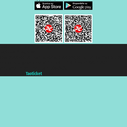
Taoticket S.r.l. Via Brigata Liguria, 3/21 16121 Genova ©2007/2026 -
Taoticket ® registree
P.Iva 06206400720 - Capital social € 100.000,00 i.v. - ecrit a chambre de
commerce e genes a con REA 433093. - Aut. Prov. n° 6167/131601 -
assurance Unipol - polizza n. 206484182
A portal of the
Taoticket
group