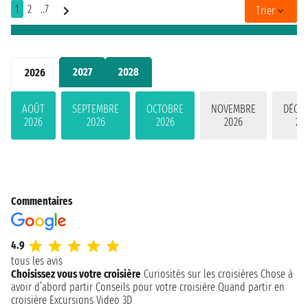
1
2
..7
Trier
2027
2028
2026
AOÛT
SEPTEMBRE
OCTOBRE
NOVEMBRE
DÉCE
2026
2026
2026
2026
20
Commentaires
4.9
tous les avis
Choisissez vous votre croisière
Curiosités sur les croisières
Chose à
avoir d’abord partir
Conseils pour votre croisière
Quand partir en
croisière
Excursions
Video 3D