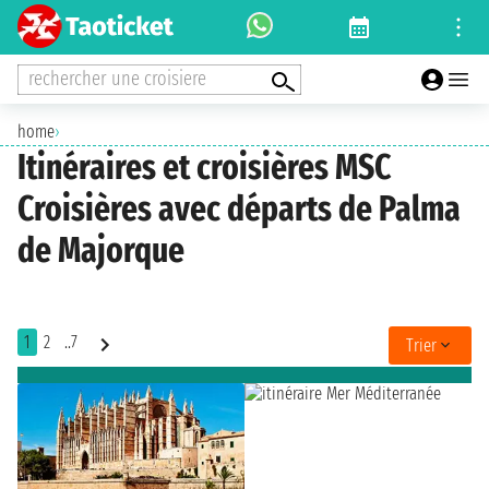
rechercher une croisiere
home
›
Itinéraires et croisières MSC
Croisières avec départs de Palma
de Majorque
1
2
..7
Trier