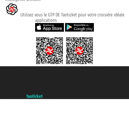
Utilisez vous le GTP DE Taoticket pour votre croisière idéale
applications
Taoticket S.r.l. Via Brigata Liguria, 3/21 16121 Genova ©2007/2026 -
Taoticket ® registree
P.Iva 06206400720 - Capital social € 100.000,00 i.v. - ecrit a chambre de
commerce e genes a con REA 433093. - Aut. Prov. n° 6167/131601 -
assurance Unipol - polizza n. 206484182
A portal of the
Taoticket
group