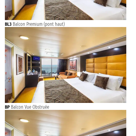
BL3
Balcon Premium (pont haut)
BP
Balcon Vue Obstruée