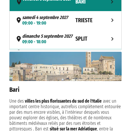
BARI
- 14:00
samedi 4 septembre 2027
TRIESTE
09:00 - 19:00
dimanche 5 septembre 2027
SPLIT
09:00 - 18:00
NAVIGATION
lundi 6 septembre 2027
mardi 7 septembre 2027
ATHÈNES
08:00 - 18:00
mercredi 8 septembre 2027
IZMIR
08:00 - 17:00
Bari
jeudi 9 septembre 2027
Une des
villes les plus florissantes du sud de l'Italie
avec un
ISTANBUL
10:00 - 23:00
important centre historique, autrefois complètement entourée
par des murs encore visibles, à l'intérieur desquels vous
NAVIGATION
vendredi 10 septembre 2027
pouvez explorer des églises, des théâtres et de nombreux
bâtiments médiévaux reliés par des rues étroites et
samedi 11 septembre 2027
pittoresques . Bari est
situé sur la mer Adriatique
, entre la