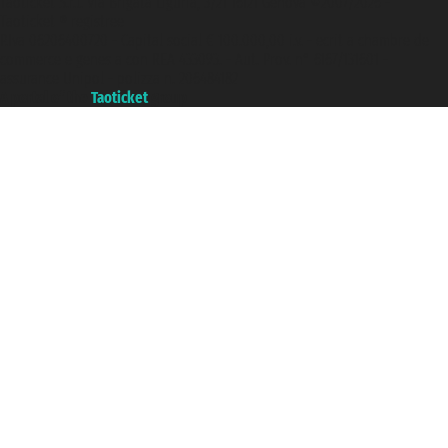
Taoticket S.r.l. Via Brigata Liguria, 3/21 16121 Genova ©2007/2026 -
Taoticket ® registree
P.Iva 06206400720 - Capital social € 100.000,00 i.v. - ecrit a chambre de
commerce e genes a con REA 433093. - Aut. Prov. n° 6167/131601 -
assurance Unipol - polizza n. 206484182
A portal of the
Taoticket
group