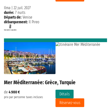
Ilma
|
22 juil. 2027
durée:
7 nuits
Départs de:
Venise
débarquement:
Il Pireo
Mer Méditerranée: Grèce, Turquie
de
4 980 €
Détails
prix par personne
taxes incluses
Réservez-vous