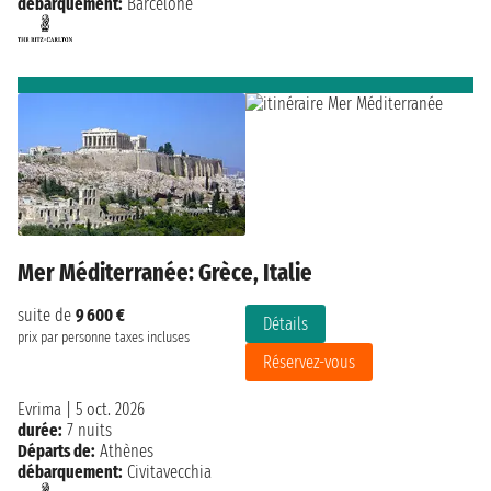
débarquement:
Barcelone
Mer Méditerranée: Grèce, Italie
suite de
9 600 €
Détails
prix par personne
taxes incluses
Réservez-vous
Evrima
|
5 oct. 2026
durée:
7 nuits
Départs de:
Athènes
débarquement:
Civitavecchia