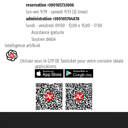
reservation +390105733006
lun-ven 9/19 - samedi 9/13 (32 linee)
administration +390105704878
lundi - vendredi 09:00 - 12:00 e 15:00 - 17:00
Assistance gratuite
Soutien dédié
Intelligence artificiel
Utilisez vous le GTP DE Taoticket pour votre croisière idéale
applications
Taoticket S.r.l. Via Brigata Liguria, 3/21 16121 Genova ©2007/2026 -
Taoticket ® registree
P.Iva 06206400720 - Capital social € 100.000,00 i.v. - ecrit a chambre de