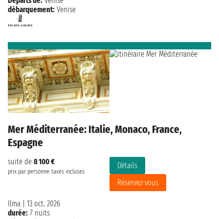
Départs de:
Venise
débarquement:
Venise
Mer Méditerranée: Italie, Monaco, France,
Espagne
suite de
8 100 €
Détails
prix par personne
taxes incluses
Réservez-vous
Ilma
|
13 oct. 2026
durée:
7 nuits