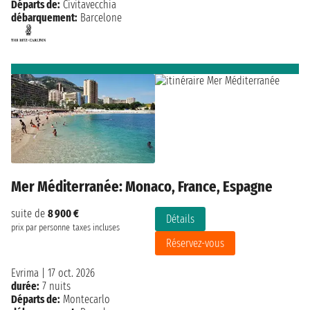
Départs de:
Civitavecchia
débarquement:
Barcelone
Mer Méditerranée: Monaco, France, Espagne
suite de
8 900 €
Détails
prix par personne
taxes incluses
Réservez-vous
Evrima
|
17 oct. 2026
durée:
7 nuits
Départs de:
Montecarlo