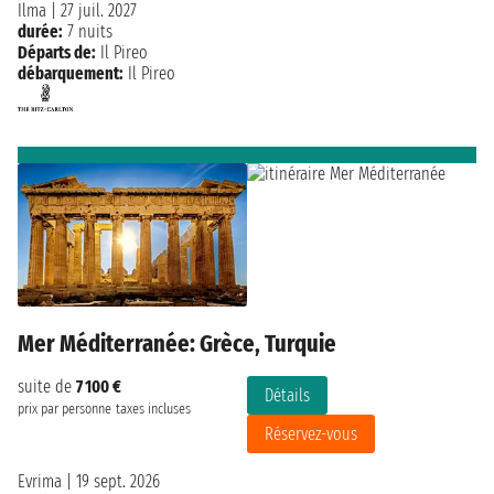
Ilma
|
27 juil. 2027
durée:
7 nuits
Départs de:
Il Pireo
débarquement:
Il Pireo
Mer Méditerranée: Grèce, Turquie
suite de
7 100 €
Détails
prix par personne
taxes incluses
Réservez-vous
Evrima
|
19 sept. 2026