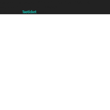
commerce e genes a con REA 433093. - Aut. Prov. n° 6167/131601 -
assurance Unipol - polizza n. 206484182
A portal of the
Taoticket
group