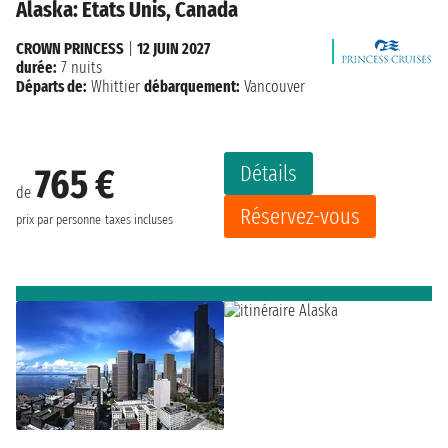
Alaska: États Unis, Canada
CROWN PRINCESS
|
12 JUIN 2027
durée:
7 nuits
Départs de:
Whittier
débarquement:
Vancouver
Détails
765 €
de
Réservez-vous
prix par personne
taxes incluses