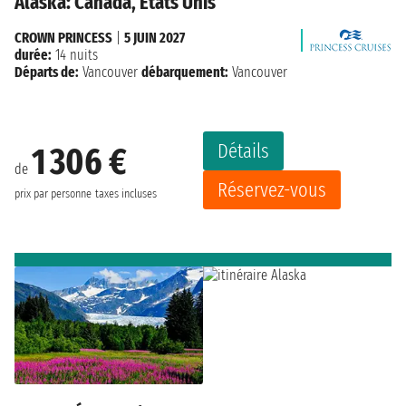
Alaska: Canada, États Unis
CROWN PRINCESS
|
5 JUIN 2027
durée:
14 nuits
Départs de:
Vancouver
débarquement:
Vancouver
Détails
1 306 €
de
Réservez-vous
prix par personne
taxes incluses