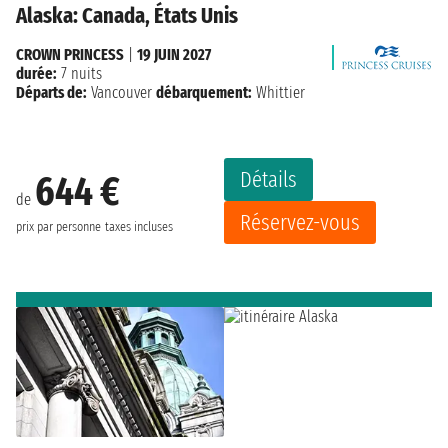
Alaska: Canada, États Unis
CROWN PRINCESS
|
19 JUIN 2027
durée:
7 nuits
Départs de:
Vancouver
débarquement:
Whittier
Détails
644 €
de
Réservez-vous
prix par personne
taxes incluses