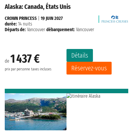
Alaska: Canada, États Unis
CROWN PRINCESS
|
19 JUIN 2027
durée:
14 nuits
Départs de:
Vancouver
débarquement:
Vancouver
Détails
1 437 €
de
Réservez-vous
prix par personne
taxes incluses