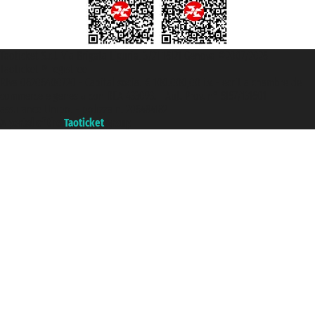
Taoticket S.r.l. Via Brigata Liguria, 3/21 16121 Genova ©2007/2026 -
Taoticket ® registree
P.Iva 06206400720 - Capital social € 100.000,00 i.v. - ecrit a chambre de
commerce e genes a con REA 433093. - Aut. Prov. n° 6167/131601 -
assurance Unipol - polizza n. 206484182
A portal of the
Taoticket
group