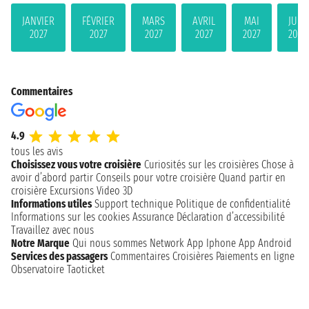
JANVIER
FÉVRIER
MARS
AVRIL
MAI
JUIN
2027
2027
2027
2027
2027
2027
Commentaires
4.9
tous les avis
Choisissez vous votre croisière
Curiosités sur les croisières
Chose à
avoir d’abord partir
Conseils pour votre croisière
Quand partir en
croisière
Excursions
Video 3D
Informations utiles
Support technique
Politique de confidentialité
Informations sur les cookies
Assurance
Déclaration d’accessibilité
Travaillez avec nous
Notre Marque
Qui nous sommes
Network
App Iphone
App Android
Services des passagers
Commentaires Croisières
Paiements en ligne
Observatoire Taoticket