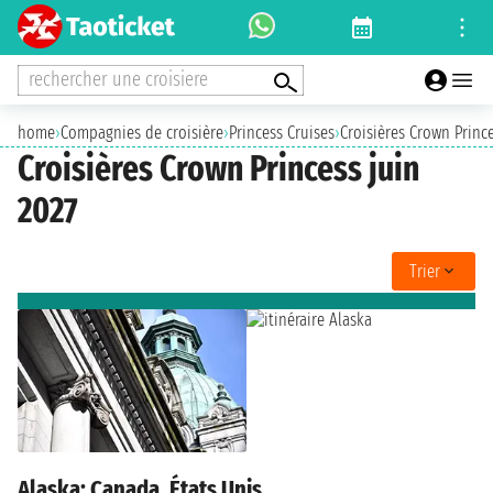
rechercher une croisiere
home
›
Compagnies de croisière
›
Princess Cruises
›
Croisières Crown Princ
Croisières Crown Princess juin
2027
Trier
Alaska: Canada, États Unis