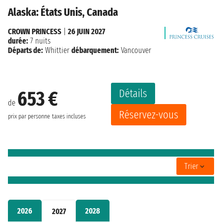
Alaska: États Unis, Canada
CROWN PRINCESS
|
26 JUIN 2027
durée:
7 nuits
Départs de:
Whittier
débarquement:
Vancouver
Détails
653 €
de
Réservez-vous
prix par personne
taxes incluses
Trier
2026
2028
2027