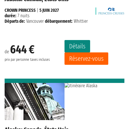
CROWN PRINCESS
|
5 JUIN 2027
durée:
7 nuits
Départs de:
Vancouver
débarquement:
Whittier
Détails
644 €
de
Réservez-vous
prix par personne
taxes incluses