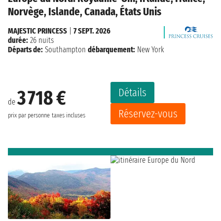
Norvège, Islande, Canada, États Unis
MAJESTIC PRINCESS
|
7 SEPT. 2026
durée:
26 nuits
Départs de:
Southampton
débarquement:
New York
Détails
3 718 €
de
Réservez-vous
prix par personne
taxes incluses