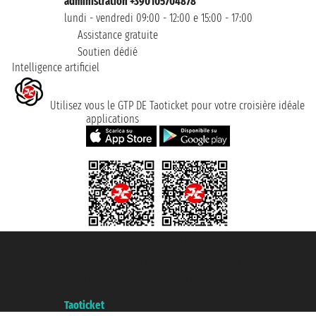
administration +390105704878
lundi - vendredi 09:00 - 12:00 e 15:00 - 17:00
Assistance gratuite
Soutien dédié
Intelligence artificiel
Utilisez vous le GTP DE Taoticket pour votre croisière idéale
applications
Taoticket S.r.l. Via Brigata Liguria, 3/21 16121 Genova ©2007/2026 -
Taoticket ® registree
P.Iva 06206400720 - Capital social € 100.000,00 i.v. - ecrit a chambre de
commerce e genes a con REA 433093. - Aut. Prov. n° 6167/131601 -
assurance Unipol - polizza n. 206484182
A portal of the
Taoticket
group