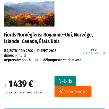
Fjords Norvégiens: Royaume-Uni, Norvège,
Islande, Canada, États Unis
MAJESTIC PRINCESS
|
19 SEPT. 2026
durée:
14 nuits
Départs de:
Southampton
débarquement:
New York
Détails
1 439 €
de
Réservez-vous
prix par personne
taxes incluses