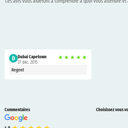
Les avis vous aideront à comprendre à quoi vous attendre et à
Dubai Capetown
★
★
★
★
★
D
27 déc. 2015
Regent
Commentaires
Choisissez vous vo
4.9