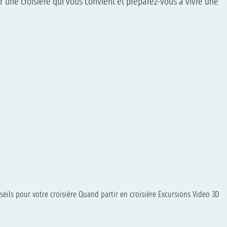
r une croisière qui vous convient et préparez-vous à vivre une
seils pour votre croisière
Quand partir en croisière
Excursions
Video 3D