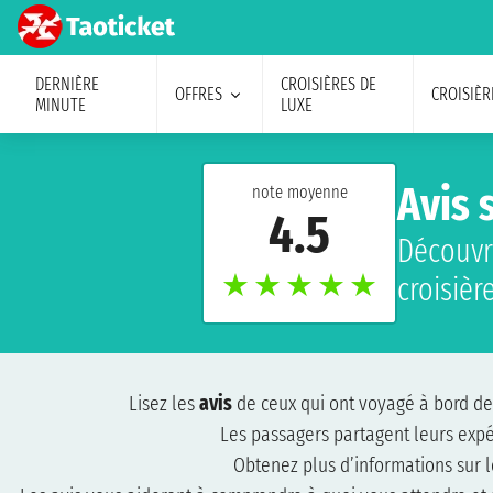
DERNIÈRE
CROISIÈRES DE
OFFRES
CROISIÈR
MINUTE
LUXE
Avis 
note moyenne
4.5
Découvre
★
★
★
★
★
croisièr
Lisez les
avis
de ceux qui ont voyagé à bord d
Les passagers partagent leurs exp
Obtenez plus d’informations sur 