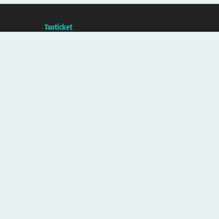
Taoticket S.r.l. Via Brigata Liguria, 3/21 16121 Genova ©2007/2026 - Taoticke
P.Iva 06206400720 - Capital social € 100.000,00 i.v. - ecrit a chambre de c
A portal of the
Taoticket
group