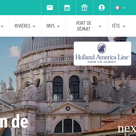
PORT DE
RIVIÈRES
PAYS
FÊTE
DÉPART
e!
n de