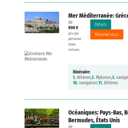
Mer Méditerranée: Grèce
de
Détails
900 €
prix par
Réservez-vous
personne
taxes
incluses
itinéraire:
1.
Athènes,
2.
Mykonos,
3.
navigat
10.
navigation,
11.
Athènes
Océaniques: Pays-Bas, 
Bermudes, États Unis
de