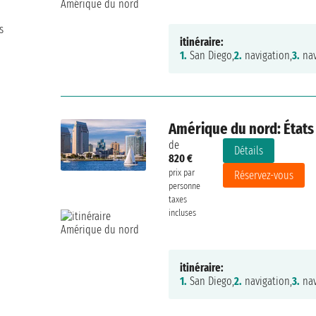
s
itinéraire:
1.
San Diego,
2.
navigation,
3.
nav
Amérique du nord: États
de
Détails
820 €
prix par
Réservez-vous
personne
taxes
incluses
itinéraire:
1.
San Diego,
2.
navigation,
3.
nav