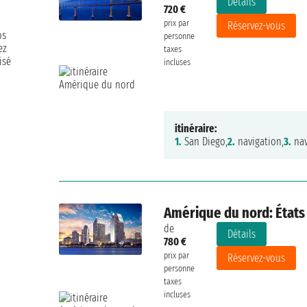
Détails
720 €
prix par
Réservez-vous
os
personne
ez
taxes
isé
incluses
itinéraire:
1.
San Diego,
2.
navigation,
3.
nav
9/10
Amérique du nord: États
de
Daniela Coppari
vendredi 17 mars 2023
Détails
780 €
prix par
Réservez-vous
personne
taxes
incluses