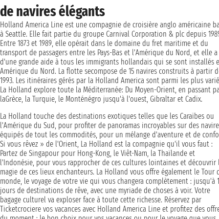
de navires élégants
Holland America Line est une compagnie de croisière anglo américaine b
à Seattle. Elle fait partie du groupe Carnival Corporation & plc depuis 198
Entre 1873 et 1989, elle opérait dans le domaine du fret maritime et du
transport de passagers entre les Pays-Bas et l'Amérique du Nord, et elle a
d'une grande aide à tous les immigrants hollandais qui se sont installés 
Amérique du Nord. La flotte secompose de 15 navires construits à partir d
1993. Les itinéraires gérés par la Holland America sont parmi les plus varié
La Holland explore toute la Méditerranée: Du Moyen-Orient, en passant p
laGrèce, la Turquie, le Monténégro jusqu'à l'ouest, Gibraltar et Cadix.
La Holland touche des destinations exotiques telles que les Caraïbes ou
l'Amérique du Sud, pour profiter de panoramas incroyables sur des navire
équipés de tout les commodités, pour un mélange d'aventure et de confo
Si vous rêvez » de l'Orient, La Holland est la compagnie qu'il vous faut :
Partez de Singapour pour Hong-Kong, le Viêt-Nam, la Thaïlande et
l'Indonésie, pour vous rapprocher de ces cultures lointaines et découvrir 
magie de ces lieux enchanteurs. La Holland vous offre également le Tour 
monde, le voyage de votre vie qui vous changera complètement : jusqu'à 1
jours de destinations de rêve, avec une myriade de choses à voir. Votre
bagage culturel va exploser face à toute cette richesse. Réservez par
Ticketcrociere vos vacances avec Holland America Line et profitez des offr
du moment : le bon choix pour vos vacances ou pour le voyage que vous