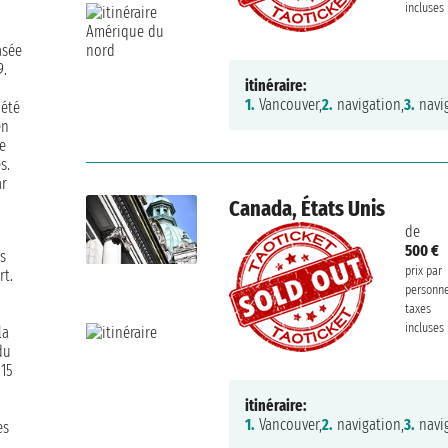
incluses
asée
9.
itinéraire:
1.
Vancouver,
2.
navigation,
3.
navig
 été
en
e
s.
ar
Canada, États Unis
de
500 €
s
prix par
rt.
personn
taxes
incluses
la
du
15
itinéraire:
1.
Vancouver,
2.
navigation,
3.
navig
es