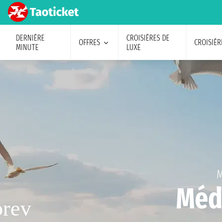
DERNIÈRE
CROISIÈRES DE
OFFRES
CROISIÈR
MINUTE
LUXE
M
Méd