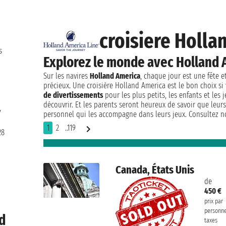
croisiere Holla
s
Explorez le monde avec Holland 
Sur les navires
Holland America
, chaque jour est une fête 
précieux. Une croisière Holland America est le bon choix si
de divertissements
pour les plus petits, les enfants et les
découvrir. Et les parents seront heureux de savoir que leurs 
7
personnel qui les accompagne dans leurs jeux. Consultez no
1
2
..119
28
Canada, États Unis
de
450 €
prix par
personn
rd
taxes