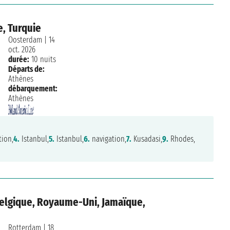
, Turquie
Oosterdam
|
14
oct. 2026
durée:
10 nuits
Départs de:
Athènes
débarquement:
Athènes
ion,
4.
Istanbul,
5.
Istanbul,
6.
navigation,
7.
Kusadasi,
9.
Rhodes,
Belgique, Royaume-Uni, Jamaïque,
Rotterdam
|
18