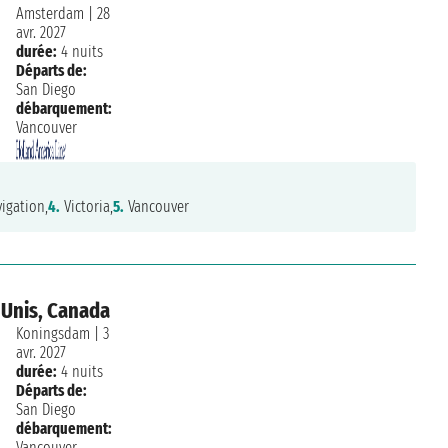
Amsterdam
|
28
avr. 2027
durée:
4 nuits
Départs de:
San Diego
débarquement:
Vancouver
igation,
4.
Victoria,
5.
Vancouver
10/10
 Unis, Canada
Koningsdam
|
3
Gabriele Caruta
vendredi 3 mars 2023
avr. 2027
durée:
4 nuits
Départs de:
San Diego
débarquement:
Vancouver