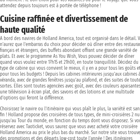
attendez depuis toujours est à portée de téléphone !
Cuisine raffinée et divertissement de
haute qualité
A bord des navires de Holland America, tout est organisé dans le détail. 
n'aurez que l'embarras du choix pour décider où dîner entre des restaura
français et étrangers, des buffets abondant offrant une grande variété de
plats. Et avec le programme As You Wish, Vous pouvez décider de dîner
quand vous voulez entre 17h15 et 21h00, en toute tranquillité. Décidez du
type de cabine qui vous convient le mieux, il y en a pour tous les goûts e
pour tous les budgets ! Depuis les cabines intérieures jusqu'aux cabines 
véranda, avec de grandes fenêtres jusqu'au plafond, et des suites de tout
sortes. Elles sont toutes agencées avec goût, avec des couleurs apaisantes
une télévision à écran plat, des savons et des lotions et une multitude
d'options qui feront la différence.
Choisissez le navire ou l'itinéraire qui vous plaît le plus, la variété est san
fin ! Holland propose des croisières de tous types, de mini-croisières 2 nui
jusqu'au Tour du monde, en fonction du temps dont vous disposez. Si vo
réservez avec Taoticket, vous saurez que vous avez acheté votre croisière
Holland America au prix le plus bas du marché. Sur notre site vous trouv
des promotions et des départs low-cost toute l'année ! Des itinéraires