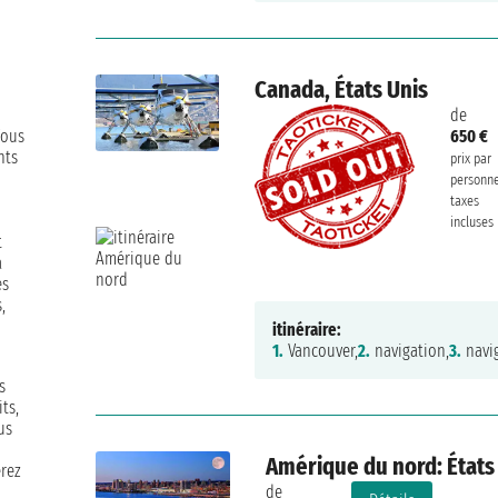
Canada, États Unis
de
Vous
650 €
nts
prix par
personn
taxes
incluses
t
à
es
,
itinéraire:
1.
Vancouver,
2.
navigation,
3.
navig
s
ts,
us
Amérique du nord: États
erez
de