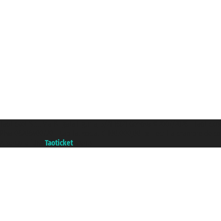
Taoticket S.r.l. Via Brigata Liguria, 3/21 16121 Genova ©2007/2026 - Taoticke
P.Iva 06206400720 - Capital social € 100.000,00 i.v. - ecrit a chambre de c
A portal of the
Taoticket
group