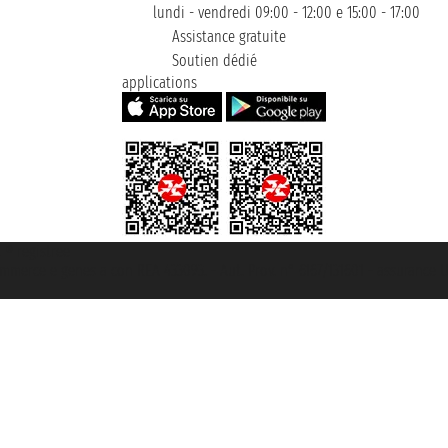
lundi - vendredi 09:00 - 12:00 e 15:00 - 17:00
Assistance gratuite
Soutien dédié
applications
t ® registree
ommerce e genes a con REA 433093. - Aut. Prov. n° 6167/131601 - assurance U