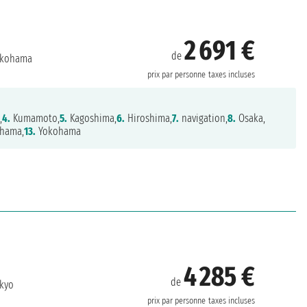
2 691 €
de
kohama
prix par personne
taxes incluses
,
4.
Kumamoto,
5.
Kagoshima,
6.
Hiroshima,
7.
navigation,
8.
Osaka,
hama,
13.
Yokohama
4 285 €
de
kyo
prix par personne
taxes incluses