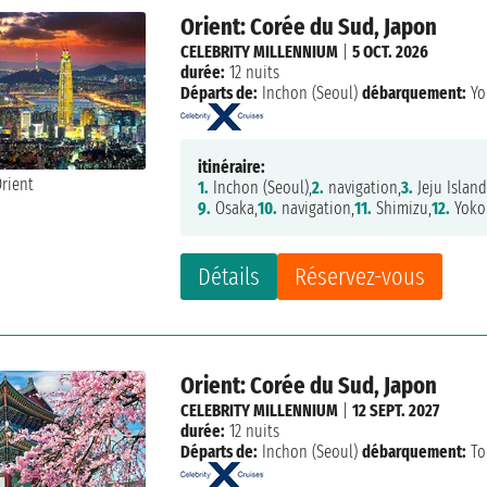
Orient: Corée du Sud, Japon
CELEBRITY MILLENNIUM
|
5 OCT. 2026
durée:
12 nuits
Départs de:
Inchon (Seoul)
débarquement:
Yo
itinéraire:
1.
Inchon (Seoul),
2.
navigation,
3.
Jeju Island
9.
Osaka,
10.
navigation,
11.
Shimizu,
12.
Yoko
Détails
Réservez-vous
Orient: Corée du Sud, Japon
CELEBRITY MILLENNIUM
|
12 SEPT. 2027
durée:
12 nuits
Départs de:
Inchon (Seoul)
débarquement:
To