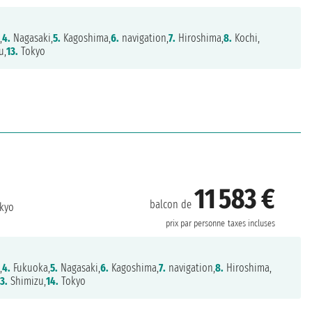
,
4.
Nagasaki,
5.
Kagoshima,
6.
navigation,
7.
Hiroshima,
8.
Kochi,
u,
13.
Tokyo
11 583 €
balcon de
kyo
prix par personne
taxes incluses
,
4.
Fukuoka,
5.
Nagasaki,
6.
Kagoshima,
7.
navigation,
8.
Hiroshima,
13.
Shimizu,
14.
Tokyo