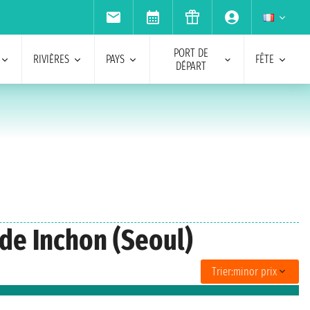
PORT DE
RIVIÈRES
PAYS
FÊTE
DÉPART
 de Inchon (Seoul)
Trier:
minor prix