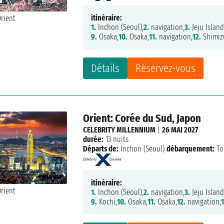
itinéraire:
1.
Inchon (Seoul),
2.
navigation,
3.
Jeju Island
9.
Osaka,
10.
Osaka,
11.
navigation,
12.
Shimiz
Détails
Réservez-vous
Orient: Corée du Sud, Japon
CELEBRITY MILLENNIUM
|
26 MAI 2027
durée:
13 nuits
Départs de:
Inchon (Seoul)
débarquement:
To
itinéraire:
1.
Inchon (Seoul),
2.
navigation,
3.
Jeju Island
9.
Kochi,
10.
Osaka,
11.
Osaka,
12.
navigation,