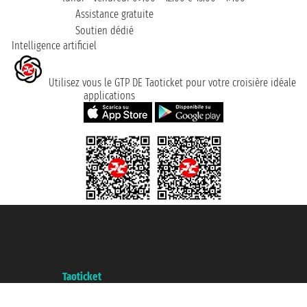
Assistance gratuite
Soutien dédié
Intelligence artificiel
Utilisez vous le GTP DE Taoticket pour votre croisière idéale
applications
Taoticket S.r.l. Via Brigata Liguria, 3/21 16121 Genova ©2007/2026 -
Taoticket ® registree
P.Iva 06206400720 - Capital social € 100.000,00 i.v. - ecrit a chambre de
commerce e genes a con REA 433093. - Aut. Prov. n° 6167/131601 -
assurance Unipol - polizza n. 206484182
A portal of the
Taoticket
group