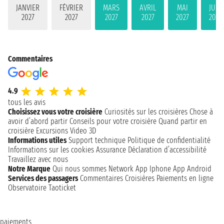
JANVIER
FÉVRIER
MARS
AVRIL
MAI
JUIN
2027
2027
2027
2027
2027
2027
Commentaires
4.9
tous les avis
Choisissez vous votre croisière
Curiosités sur les croisières
Chose à
avoir d’abord partir
Conseils pour votre croisière
Quand partir en
croisière
Excursions
Video 3D
Informations utiles
Support technique
Politique de confidentialité
Informations sur les cookies
Assurance
Déclaration d’accessibilité
Travaillez avec nous
Notre Marque
Qui nous sommes
Network
App Iphone
App Android
Services des passagers
Commentaires Croisières
Paiements en ligne
Observatoire Taoticket
paiements