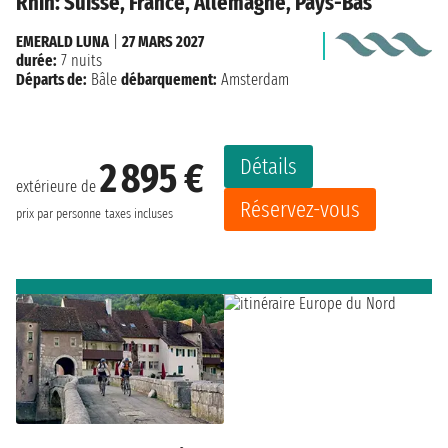
Rhin: Suisse, France, Allemagne, Pays-Bas
EMERALD LUNA
|
27 MARS 2027
durée:
7 nuits
Départs de:
Bâle
débarquement:
Amsterdam
Détails
2 895 €
extérieure de
Réservez-vous
prix par personne
taxes incluses