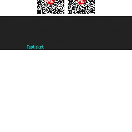
Taoticket S.r.l. Via Brigata Liguria, 3/21 16121 Genova ©2007/2026 -
Taoticket ® registree
P.Iva 06206400720 - Capital social € 100.000,00 i.v. - ecrit a chambre de
commerce e genes a con REA 433093. - Aut. Prov. n° 6167/131601 -
assurance Unipol - polizza n. 206484182
A portal of the
Taoticket
group