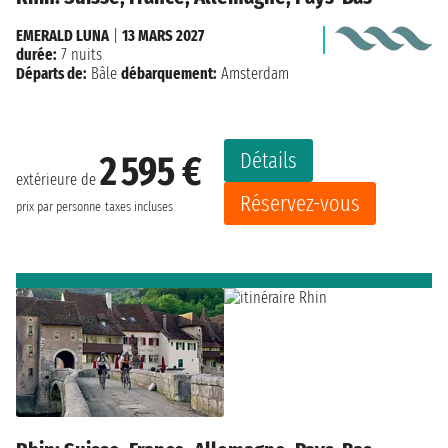
EMERALD LUNA
|
13 MARS 2027
durée:
7 nuits
Départs de:
Bâle
débarquement:
Amsterdam
Détails
2 595 €
extérieure de
Réservez-vous
prix par personne
taxes incluses