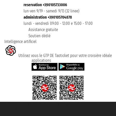
reservation +390105733006
lun-ven 9/19 - samedi 9/13 (32 linee)
administration +390105704878
lundi - vendredi 09:00 - 12:00 e 15:00 - 17:00
Assistance gratuite
Soutien dédié
Intelligence artificiel
Utilisez vous le GTP DE Taoticket pour votre croisière idéale
applications
Taoticket S.r.l. Via Brigata Liguria, 3/21 16121 Genova ©2007/2026 -
Taoticket ® registree
P.Iva 06206400720 - Capital social € 100.000,00 i.v. - ecrit a chambre de