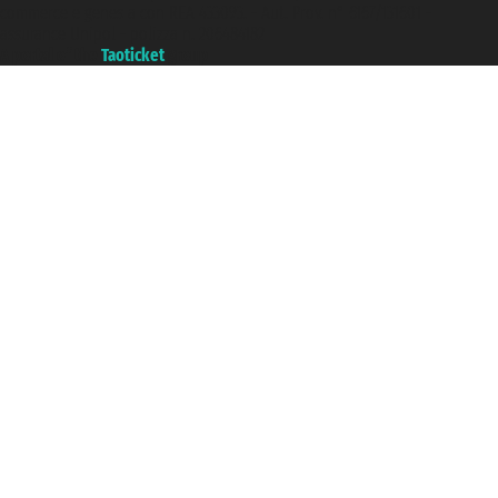
commerce e genes a con REA 433093. - Aut. Prov. n° 6167/131601 -
assurance Unipol - polizza n. 206484182
A portal of the
Taoticket
group