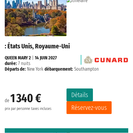
: États Unis, Royaume-Uni
QUEEN MARY 2
|
14 JUIN 2027
durée:
7 nuits
Départs de:
New York
débarquement:
Southampton
Détails
1 340 €
de
Réservez-vous
prix par personne
taxes incluses