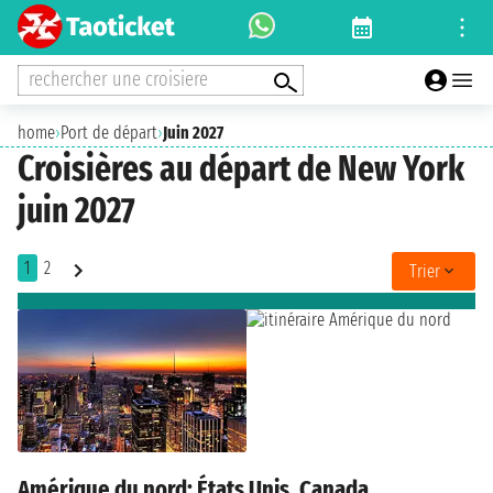
rechercher une croisiere
home
›
Port de départ
›
Juin 2027
Croisières au départ de New York
juin 2027
1
2
Trier
Amérique du nord: États Unis, Canada