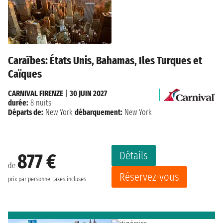
Caraïbes: États Unis, Bahamas, Iles Turques et
Caïques
CARNIVAL FIRENZE
|
30 JUIN 2027
durée:
8 nuits
Départs de:
New York
débarquement:
New York
Détails
877 €
de
Réservez-vous
prix par personne
taxes incluses