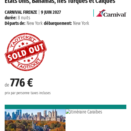
États Unis, Bahamas, Iles Turques et Caïques
CARNIVAL FIRENZE
|
9 JUIN 2027
durée:
8 nuits
Départs de:
New York
débarquement:
New York
776 €
de
prix par personne
taxes incluses