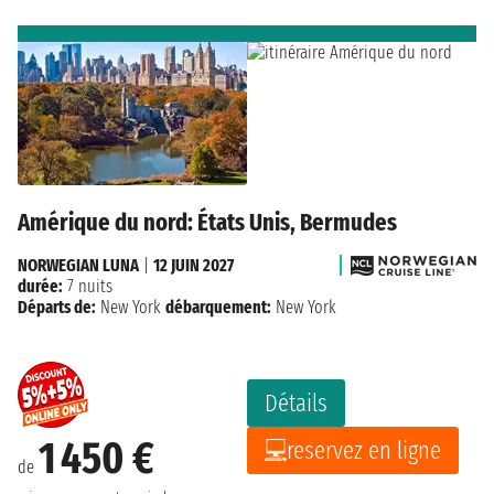
Amérique du nord: États Unis, Bermudes
NORWEGIAN LUNA
|
12 JUIN 2027
durée:
7 nuits
Départs de:
New York
débarquement:
New York
Détails
1 450 €
reservez en ligne
de