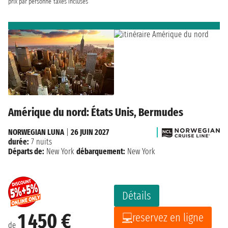
prix par personne
taxes incluses
Amérique du nord: États Unis, Bermudes
NORWEGIAN LUNA
|
26 JUIN 2027
durée:
7 nuits
Départs de:
New York
débarquement:
New York
Détails
1 450 €
reservez en ligne
de