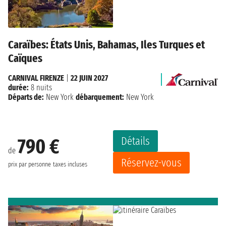
Caraïbes: États Unis, Bahamas, Iles Turques et
Caïques
CARNIVAL FIRENZE
|
22 JUIN 2027
durée:
8 nuits
Départs de:
New York
débarquement:
New York
Détails
790 €
de
Réservez-vous
prix par personne
taxes incluses