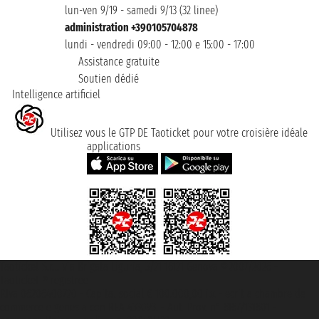
lun-ven 9/19 - samedi 9/13 (32 linee)
administration +390105704878
lundi - vendredi 09:00 - 12:00 e 15:00 - 17:00
Assistance gratuite
Soutien dédié
Intelligence artificiel
Utilisez vous le GTP DE Taoticket pour votre croisière idéale
applications
Taoticket S.r.l. Via Brigata Liguria, 3/21 16121 Genova ©2007/2026 -
Taoticket ® registree
P.Iva 06206400720 - Capital social € 100.000,00 i.v. - ecrit a chambre de
commerce e genes a con REA 433093. - Aut. Prov. n° 6167/131601 -