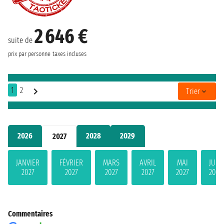
2 646 €
suite de
prix par personne
taxes incluses
1
2
Trier
2026
2028
2029
2027
JANVIER
FÉVRIER
MARS
AVRIL
MAI
JUIN
2027
2027
2027
2027
2027
2027
Commentaires