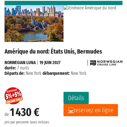
Amérique du nord: États Unis, Bermudes
NORWEGIAN LUNA
|
19 JUIN 2027
durée:
7 nuits
Départs de:
New York
débarquement:
New York
Détails
1 430 €
reservez en ligne
de
prix par personne
taxes incluses