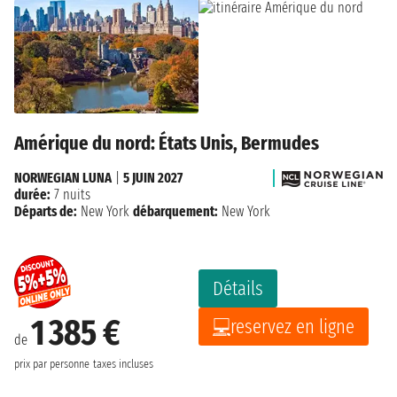
Amérique du nord: États Unis, Bermudes
NORWEGIAN LUNA
|
5 JUIN 2027
durée:
7 nuits
Départs de:
New York
débarquement:
New York
Détails
1 385 €
reservez en ligne
de
prix par personne
taxes incluses