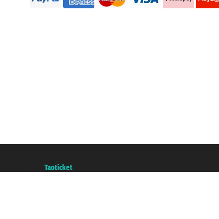
Taoticket S.r.l. Via Brigata Liguria, 3/21 16121 Genova ©2007/2026 - Taoticke
P.Iva 06206400720 - Capital social € 100.000,00 i.v. - ecrit a chambre de c
A portal of the
Taoticket
group