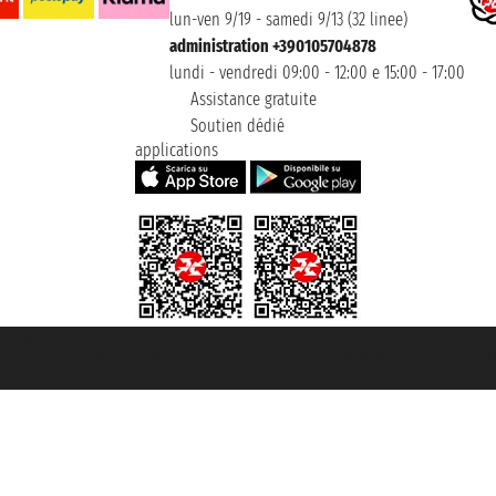
lun-ven 9/19 - samedi 9/13 (32 linee)
administration +390105704878
lundi - vendredi 09:00 - 12:00 e 15:00 - 17:00
Assistance gratuite
Soutien dédié
applications
t ® registree
ommerce e genes a con REA 433093. - Aut. Prov. n° 6167/131601 - assurance U