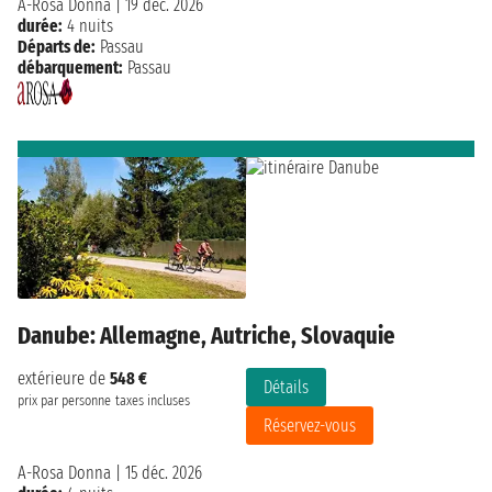
A-Rosa Donna
|
19 déc. 2026
durée:
4 nuits
Départs de:
Passau
débarquement:
Passau
Danube: Allemagne, Autriche, Slovaquie
extérieure de
548 €
Détails
prix par personne
taxes incluses
Réservez-vous
A-Rosa Donna
|
15 déc. 2026