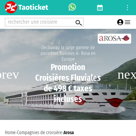
rechercher une croisiere
Découvrez la large gamme de
croisières fluviales A- Rosa en
Europe
Promotion
Croisières Fluviales
de 498 € taxes
incluses
Home
›
Compagnies de croisière
›
Arosa