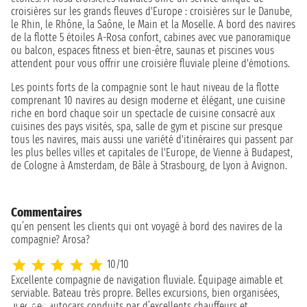
croisières sur les grands fleuves d'Europe : croisières sur le Danube,
le Rhin, le Rhône, la Saône, le Main et la Moselle. A bord des navires
de la flotte 5 étoiles A-Rosa confort, cabines avec vue panoramique
ou balcon, espaces fitness et bien-être, saunas et piscines vous
attendent pour vous offrir une croisière fluviale pleine d'émotions.
Les points forts de la compagnie sont le haut niveau de la flotte
comprenant 10 navires au design moderne et élégant, une cuisine
riche en bord chaque soir un spectacle de cuisine consacré aux
cuisines des pays visités, spa, salle de gym et piscine sur presque
tous les navires, mais aussi une variété d'itinéraires qui passent par
les plus belles villes et capitales de l'Europe, de Vienne à Budapest,
de Cologne à Amsterdam, de Bâle à Strasbourg, de Lyon à Avignon.
Commentaires
qu’en pensent les clients qui ont voyagé à bord des navires de la
compagnie? Arosa?
10/10
Excellente compagnie de navigation fluviale. Équipage aimable et
Mi
serviable. Bateau très propre. Belles excursions, bien organisées,
avec des autocars conduits par d’excellents chauffeurs et