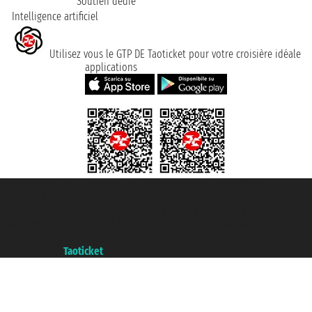
Soutien dédié
Intelligence artificiel
Utilisez vous le GTP DE Taoticket pour votre croisière idéale
applications
Taoticket S.r.l. Via Brigata Liguria, 3/21 16121 Genova ©2007/2026 -
Taoticket ® registree
P.Iva 06206400720 - Capital social € 100.000,00 i.v. - ecrit a chambre de
commerce e genes a con REA 433093. - Aut. Prov. n° 6167/131601 -
assurance Unipol - polizza n. 206484182
A portal of the
Taoticket
group