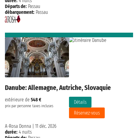
durée:
4 nuits
Départs de:
Passau
débarquement:
Passau
Danube: Allemagne, Autriche, Slovaquie
extérieure de
548 €
Détails
prix par personne
taxes incluses
Réservez-vous
A-Rosa Donna
|
11 déc. 2026
durée:
4 nuits
Départs de:
Passau