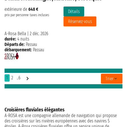
extérieure de
648 €
Détails
prix par personne
taxes incluses
Réservez-vous
A-Rosa Bella
|
2 déc. 2026
durée:
4 nuits
Départs de:
Passau
débarquement:
Passau
1
2
..6
Trier
Croisières fluviales élégantes
A-ROSA est une compagnie allemande de navigation qui propose
des croisières sur les rivières européennes avec des navires 5
étoiles. A-Rosa croisières fluviales offre un service unique de