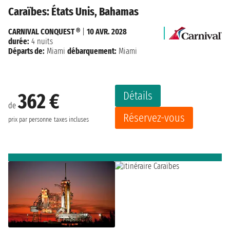
Caraïbes: États Unis, Bahamas
CARNIVAL CONQUEST ®
|
10 AVR. 2028
durée:
4 nuits
Départs de:
Miami
débarquement:
Miami
Détails
362 €
de
Réservez-vous
prix par personne
taxes incluses