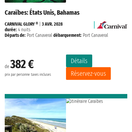
Caraïbes: États Unis, Bahamas
CARNIVAL GLORY ®
|
3 AVR. 2028
durée:
4 nuits
Départs de:
Port Canaveral
débarquement:
Port Canaveral
Détails
382 €
de
Réservez-vous
prix par personne
taxes incluses