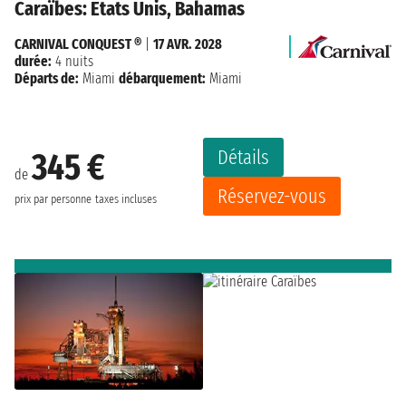
Caraïbes: États Unis, Bahamas
CARNIVAL CONQUEST ®
|
17 AVR. 2028
durée:
4 nuits
Départs de:
Miami
débarquement:
Miami
Détails
345 €
de
Réservez-vous
prix par personne
taxes incluses