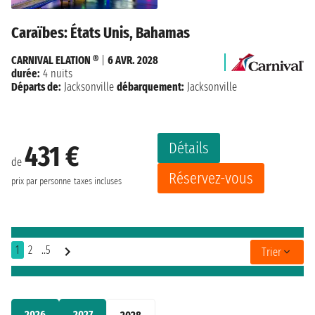
Caraïbes: États Unis, Bahamas
CARNIVAL ELATION ®
|
6 AVR. 2028
durée:
4 nuits
Départs de:
Jacksonville
débarquement:
Jacksonville
Détails
431 €
de
Réservez-vous
prix par personne
taxes incluses
1
2
..5
Trier
2026
2027