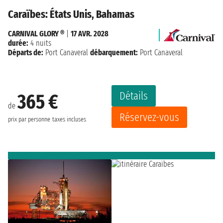
Caraïbes: États Unis, Bahamas
CARNIVAL GLORY ®
|
17 AVR. 2028
durée:
4 nuits
Départs de:
Port Canaveral
débarquement:
Port Canaveral
Détails
365 €
de
Réservez-vous
prix par personne
taxes incluses