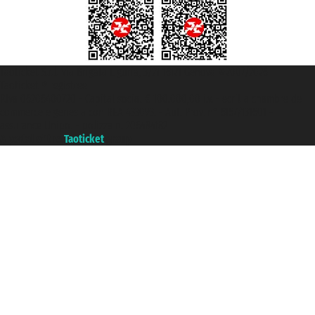
Taoticket S.r.l. Via Brigata Liguria, 3/21 16121 Genova ©2007/2026 -
Taoticket ® registree
P.Iva 06206400720 - Capital social € 100.000,00 i.v. - ecrit a chambre de
commerce e genes a con REA 433093. - Aut. Prov. n° 6167/131601 -
assurance Unipol - polizza n. 206484182
A portal of the
Taoticket
group