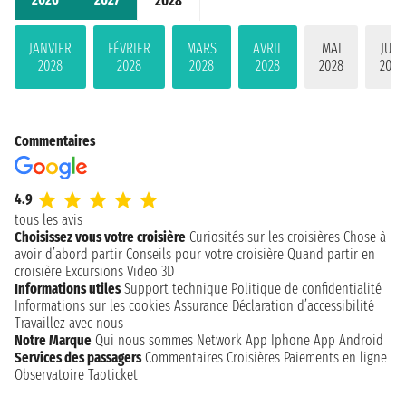
2028
JANVIER
FÉVRIER
MARS
AVRIL
MAI
JUIN
2028
2028
2028
2028
2028
2028
Commentaires
4.9
tous les avis
Choisissez vous votre croisière
Curiosités sur les croisières
Chose à
avoir d’abord partir
Conseils pour votre croisière
Quand partir en
croisière
Excursions
Video 3D
Informations utiles
Support technique
Politique de confidentialité
Informations sur les cookies
Assurance
Déclaration d’accessibilité
Travaillez avec nous
Notre Marque
Qui nous sommes
Network
App Iphone
App Android
Services des passagers
Commentaires Croisières
Paiements en ligne
Observatoire Taoticket