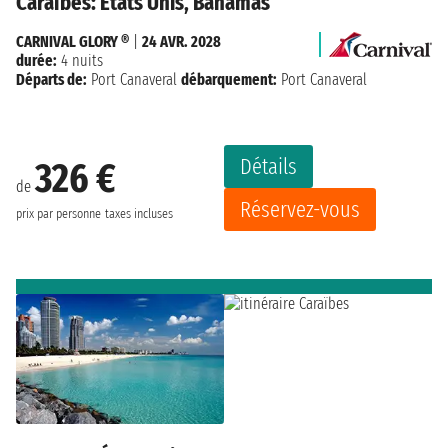
Caraïbes: États Unis, Bahamas
CARNIVAL GLORY ®
|
24 AVR. 2028
durée:
4 nuits
Départs de:
Port Canaveral
débarquement:
Port Canaveral
Détails
326 €
de
Réservez-vous
prix par personne
taxes incluses