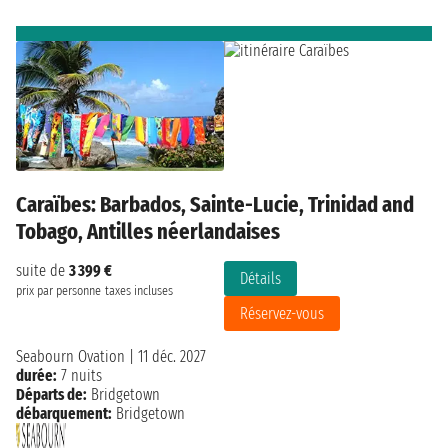
Caraïbes: Barbados, Sainte-Lucie, Trinidad and
Tobago, Antilles néerlandaises
suite de
3 399 €
Détails
prix par personne
taxes incluses
Réservez-vous
Seabourn Ovation
|
11 déc. 2027
durée:
7 nuits
Départs de:
Bridgetown
débarquement:
Bridgetown