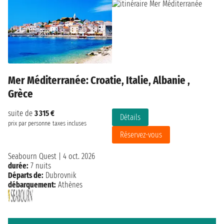
Mer Méditerranée: Croatie, Italie, Albanie ,
Grèce
suite de
3 315 €
Détails
prix par personne
taxes incluses
Réservez-vous
Seabourn Quest
|
4 oct. 2026
durée:
7 nuits
Départs de:
Dubrovnik
débarquement:
Athènes