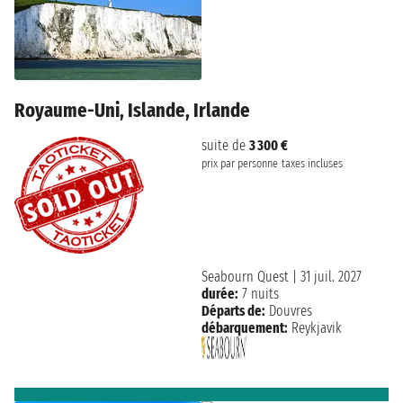
Royaume-Uni, Islande, Irlande
suite de
3 300 €
prix par personne
taxes incluses
Seabourn Quest
|
31 juil. 2027
durée:
7 nuits
Départs de:
Douvres
débarquement:
Reykjavik