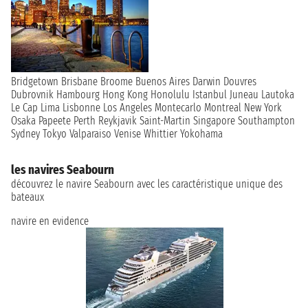
Bridgetown
Brisbane
Broome
Buenos Aires
Darwin
Douvres
Dubrovnik
Hambourg
Hong Kong
Honolulu
Istanbul
Juneau
Lautoka
Le Cap
Lima
Lisbonne
Los Angeles
Montecarlo
Montreal
New York
Osaka
Papeete
Perth
Reykjavik
Saint-Martin
Singapore
Southampton
Sydney
Tokyo
Valparaiso
Venise
Whittier
Yokohama
les navires Seabourn
découvrez le navire Seabourn avec les caractéristique unique des
bateaux
navire en evidence