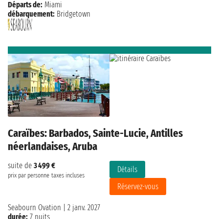
Départs de:
Miami
débarquement:
Bridgetown
Caraïbes: Barbados, Sainte-Lucie, Antilles
néerlandaises, Aruba
suite de
3 499 €
Détails
prix par personne
taxes incluses
Réservez-vous
Seabourn Ovation
|
2 janv. 2027
durée:
7 nuits