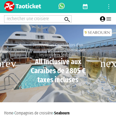
rechercher une croisiere
Découvrez les Caraïbes lors d’un
séjour unique et personnalisé avec
les croisières Seabourn.
All Inclusive aux
Caraïbes de 2 805 €
taxes incluses
Home
›
Compagnies de croisière
›
Seabourn