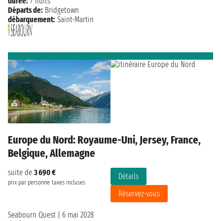
durée:
7 nuits
Départs de:
Bridgetown
débarquement:
Saint-Martin
Europe du Nord: Royaume-Uni, Jersey, France,
Belgique, Allemagne
suite de
3 690 €
Détails
prix par personne
taxes incluses
Réservez-vous
Seabourn Quest
|
6 mai 2028