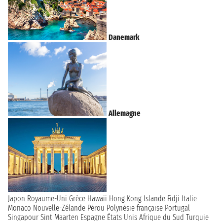
Danemark
Allemagne
Japon
Royaume-Uni
Grèce
Hawaii
Hong Kong
Islande
Fidji
Italie
Monaco
Nouvelle-Zélande
Pérou
Polynésie française
Portugal
Singapour
Sint Maarten
Espagne
États Unis
Afrique du Sud
Turquie