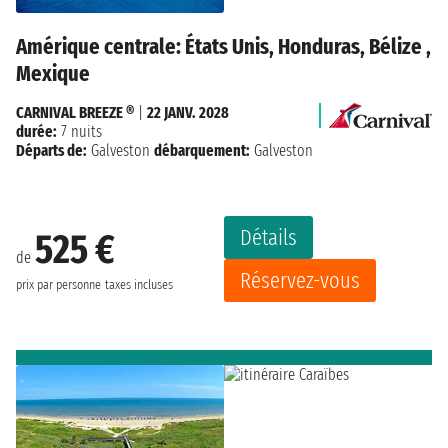
Amérique centrale: États Unis, Honduras, Bélize ,
Mexique
CARNIVAL BREEZE ®
|
22 JANV. 2028
durée:
7 nuits
Départs de:
Galveston
débarquement:
Galveston
Détails
525 €
de
Réservez-vous
prix par personne
taxes incluses