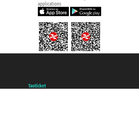
applications
Taoticket S.r.l. Via Brigata Liguria, 3/21 16121 Genova ©2007/2026 -
Taoticket ® registree
P.Iva 06206400720 - Capital social € 100.000,00 i.v. - ecrit a chambre de
commerce e genes a con REA 433093. - Aut. Prov. n° 6167/131601 -
assurance Unipol - polizza n. 206484182
A portal of the
Taoticket
group