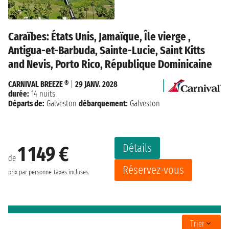
Caraïbes: États Unis, Jamaïque, Île vierge ,
Antigua-et-Barbuda, Sainte-Lucie, Saint Kitts
and Nevis, Porto Rico, République Dominicaine
CARNIVAL BREEZE ®
|
29 JANV. 2028
durée:
14 nuits
Départs de:
Galveston
débarquement:
Galveston
Détails
1 149 €
de
Réservez-vous
prix par personne
taxes incluses
Trier