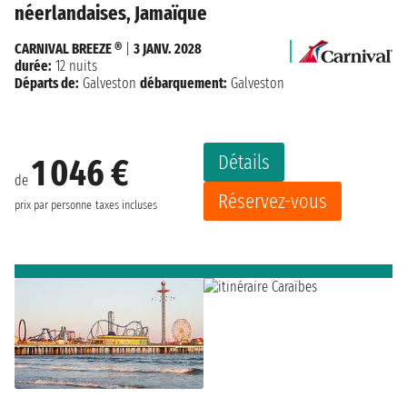
néerlandaises, Jamaïque
CARNIVAL BREEZE ®
|
3 JANV. 2028
durée:
12 nuits
Départs de:
Galveston
débarquement:
Galveston
Détails
1 046 €
de
Réservez-vous
prix par personne
taxes incluses