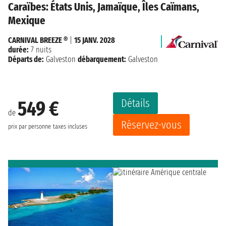
Caraïbes: États Unis, Jamaïque, Îles Caïmans,
Mexique
CARNIVAL BREEZE ®
|
15 JANV. 2028
durée:
7 nuits
Départs de:
Galveston
débarquement:
Galveston
Détails
549 €
de
Réservez-vous
prix par personne
taxes incluses