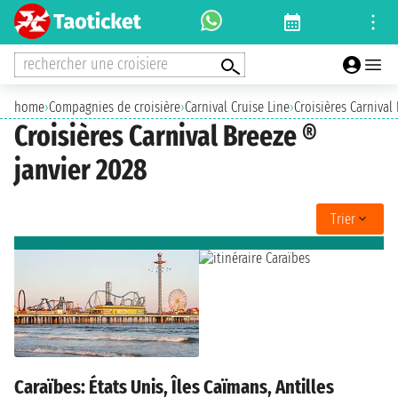
rechercher une croisiere
home
›
Compagnies de croisière
›
Carnival Cruise Line
›
Croisières Carnival
Croisières Carnival Breeze ®
janvier 2028
Trier
Caraïbes: États Unis, Îles Caïmans, Antilles