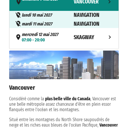
VANCOUVER
- 16:30
NAVIGATION
lundi 10 mai 2027
NAVIGATION
mardi 11 mai 2027
mercredi 12 mai 2027
SKAGWAY
07:00 - 20:00
jeudi 13 mai 2027
JUNEAU
07:00 - 16:00
vendredi 14 mai 2027
KETCHIKAN
11:00 - 19:00
NAVIGATION
Vancouver
samedi 15 mai 2027
dimanche 16 mai 2027
Considéré comme la
plus belle ville du Canada
, Vancouver est
VANCOUVER
07:00
une belle métropole assez chanceuse d'être en plein essor
flanqués entre l'océan et les montagnes.
Situé entre les montagnes du North Shore saupoudrés de
neige et les riches eaux bleues de l'océan Pacifique,
Vancouver