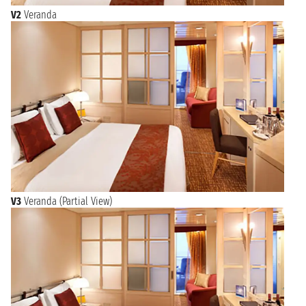
V2
Veranda
V3
Veranda (Partial View)