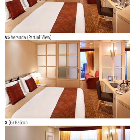
V5
Veranda (Partial View)
X
(G) Balcon