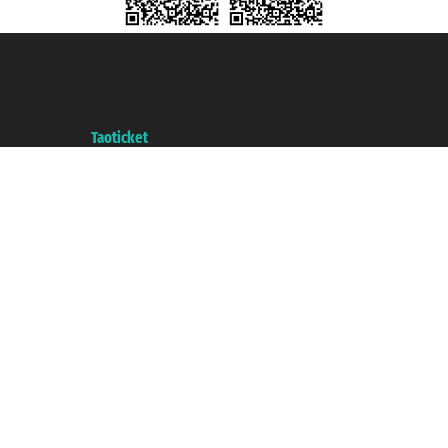
Taoticket S.r.l. Via Brigata Liguria, 3/21 16121 Genova ©2007/2026 -
Taoticket ® registree
P.Iva 06206400720 - Capital social € 100.000,00 i.v. - ecrit a chambre de
commerce e genes a con REA 433093. - Aut. Prov. n° 6167/131601 -
assurance Unipol - polizza n. 206484182
A portal of the
Taoticket
group