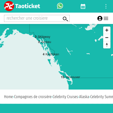
rechercher une croisiere
2
Skagway
3
Juneau
4
Ketchikan
1
5
Vancouver
Home
›
Compagnies de croisière
›
Celebrity Cruises
›
Alaska
›
Celebrity Sum