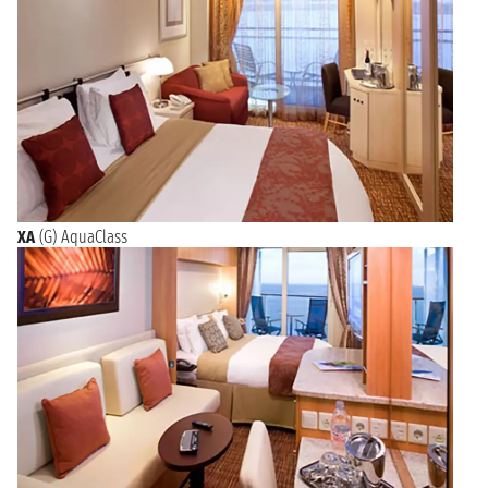
XA
(G) AquaClass