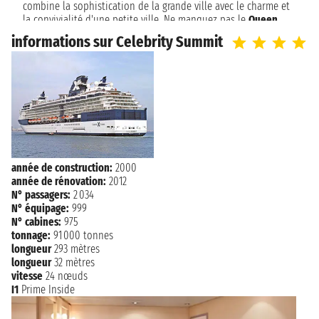
combine la sophistication de la grande ville avec le charme et
la convivialité d'une petite ville. Ne manquez pas le
Queen
Elizabeth Park
, un arboretum civique de 130 acres enrichis de
informations sur Celebrity Summit
sculptures modernes de
Henry Moore
. Avec ses nombreux
parcs, plages, jardins, musées, galeries d'art et de la diversité
ethnique, Vancouver est l'un de ces rares endroits qui
tiennent effectivement la promesse d'offrir quelque chose
pour tout le monde.
année de construction:
2000
année de rénovation:
2012
N° passagers:
2 034
N° équipage:
999
N° cabines:
975
tonnage:
91 000 tonnes
longueur
293 mètres
longueur
32 mètres
vitesse
24 nœuds
I1
Prime Inside