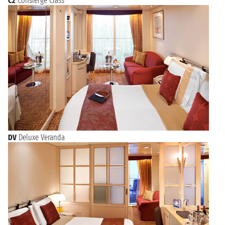
C2
Consierge Class
DV
Deluxe Veranda