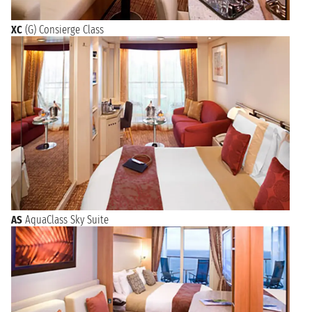
XC
(G) Consierge Class
AS
AquaClass Sky Suite