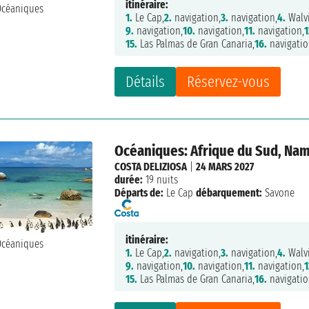
itinéraire:
1.
Le Cap,
2.
navigation,
3.
navigation,
4.
Walvi
9.
navigation,
10.
navigation,
11.
navigation,
1
15.
Las Palmas de Gran Canaria,
16.
navigatio
Détails
Réservez-vous
Océaniques: Afrique du Sud, Namib
COSTA DELIZIOSA
|
24 MARS 2027
durée:
19 nuits
Départs de:
Le Cap
débarquement:
Savone
itinéraire:
1.
Le Cap,
2.
navigation,
3.
navigation,
4.
Walvi
9.
navigation,
10.
navigation,
11.
navigation,
1
15.
Las Palmas de Gran Canaria,
16.
navigatio