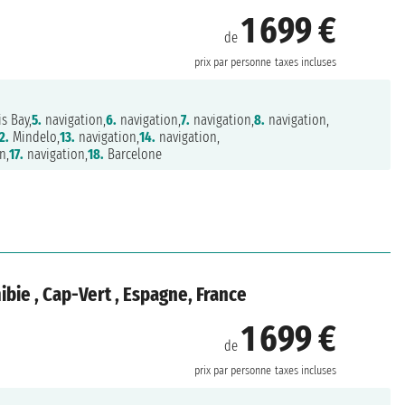
1 699 €
de
prix par personne
taxes incluses
s Bay,
5.
navigation,
6.
navigation,
7.
navigation,
8.
navigation,
2.
Mindelo,
13.
navigation,
14.
navigation,
n,
17.
navigation,
18.
Barcelone
bie , Cap-Vert , Espagne, France
1 699 €
de
prix par personne
taxes incluses