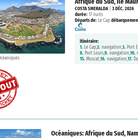
Afrique du Sud, Ile Mau
COSTA SMERALDA
|
3 DÉC. 2026
durée:
17 nuits
Départs de:
Le Cap
débarquemen
itinéraire:
1.
Le Cap,
2.
navigation,
3.
Port E
8.
Port Louis,
9.
navigation,
10.
n
15.
Muscat,
16.
navigation,
17.
Du
Océaniques: Afrique du Sud, Nami