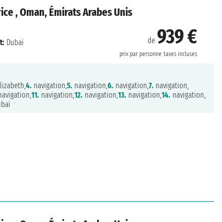
rice , Oman, Émirats Arabes Unis
939 €
de
t:
Dubaï
prix par personne
taxes incluses
lizabeth,
4.
navigation,
5.
navigation,
6.
navigation,
7.
navigation,
avigation,
11.
navigation,
12.
navigation,
13.
navigation,
14.
navigation,
baï