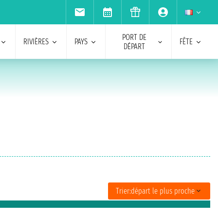
PORT DE
RIVIÈRES
PAYS
FÊTE
DÉPART
Trier:
départ le plus proche