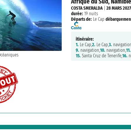
Afrique du Sud, Namibie 
COSTA SMERALDA
|
28 MARS 2027
durée:
19 nuits
Départs de:
Le Cap
débarquemen
itinéraire:
1.
Le Cap,
2.
Le Cap,
3.
navigation
9.
navigation,
10.
navigation,
11.
15.
Santa Cruz de Tenerife,
16.
n