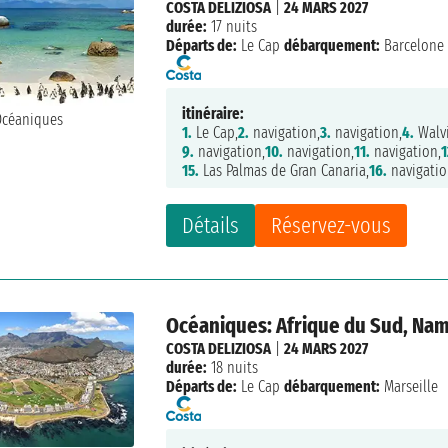
COSTA DELIZIOSA
|
24 MARS 2027
durée:
17 nuits
Départs de:
Le Cap
débarquement:
Barcelone
itinéraire:
1.
Le Cap,
2.
navigation,
3.
navigation,
4.
Walvi
9.
navigation,
10.
navigation,
11.
navigation,
1
15.
Las Palmas de Gran Canaria,
16.
navigatio
Détails
Réservez-vous
Océaniques: Afrique du Sud, Nami
COSTA DELIZIOSA
|
24 MARS 2027
durée:
18 nuits
Départs de:
Le Cap
débarquement:
Marseille