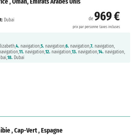
rice , Oman, Émirats Arabes Unis
969 €
de
t:
Dubaï
prix par personne
taxes incluses
lizabeth,
4.
navigation,
5.
navigation,
6.
navigation,
7.
navigation,
avigation,
11.
navigation,
12.
navigation,
13.
navigation,
14.
navigation,
baï,
18.
Dubaï
bie , Cap-Vert , Espagne