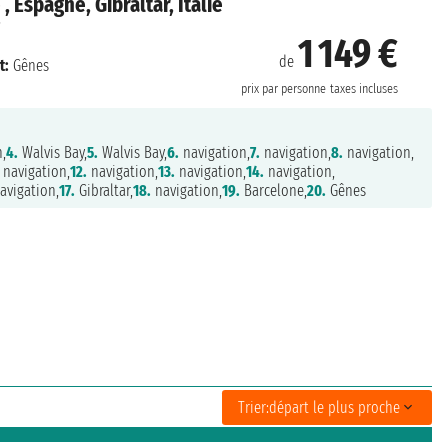
, Espagne, Gibraltar, Italie
1 149 €
de
t:
Gênes
prix par personne
taxes incluses
,
4.
Walvis Bay,
5.
Walvis Bay,
6.
navigation,
7.
navigation,
8.
navigation,
navigation,
12.
navigation,
13.
navigation,
14.
navigation,
avigation,
17.
Gibraltar,
18.
navigation,
19.
Barcelone,
20.
Gênes
Trier:
départ le plus proche