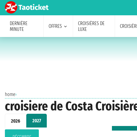
DERNIÈRE
CROISIÈRES DE
OFFRES
CROISIÈR
MINUTE
LUXE
home
›
croisiere de Costa Croisièr
2027
2026