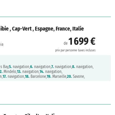
ie , Cap-Vert , Espagne, France, Italie
1 699 €
de
hia
prix par personne
taxes incluses
s Bay,
5.
navigation,
6.
navigation,
7.
navigation,
8.
navigation,
2.
Mindelo,
13.
navigation,
14.
navigation,
n,
17.
navigation,
18.
Barcelone,
19.
Marseille,
20.
Savone,