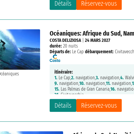
Détails
Réservez-vous
Océaniques: Afrique du Sud, Namib
COSTA DELIZIOSA
|
24 MARS 2027
durée:
20 nuits
Départs de:
Le Cap
débarquement:
Civitavecc
itinéraire:
1.
Le Cap,
2.
navigation,
3.
navigation,
4.
Walvi
9.
navigation,
10.
navigation,
11.
navigation,
1
15.
Las Palmas de Gran Canaria,
16.
navigatio
21.
Civitavecchia
Détails
Réservez-vous