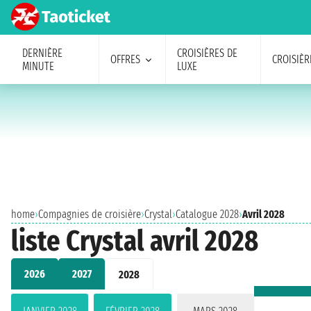
DERNIÈRE
CROISIÈRES DE
OFFRES
CROISIÈR
MINUTE
LUXE
home
›
Compagnies de croisière
›
Crystal
›
Catalogue 2028
›
Avril 2028
liste Crystal avril 2028
2026
2027
2028