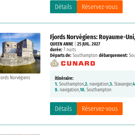
Détails
Réservez-vous
Fjords Norvégiens: Royaume-Uni
QUEEN ANNE
|
25 JUIL. 2027
durée:
7 nuits
Départs de:
Southampton
débarquement:
So
itinéraire:
1.
Southampton,
2.
navigation,
3.
Stavanger,
4
9.
navigation,
10.
Southampton
Détails
Réservez-vous