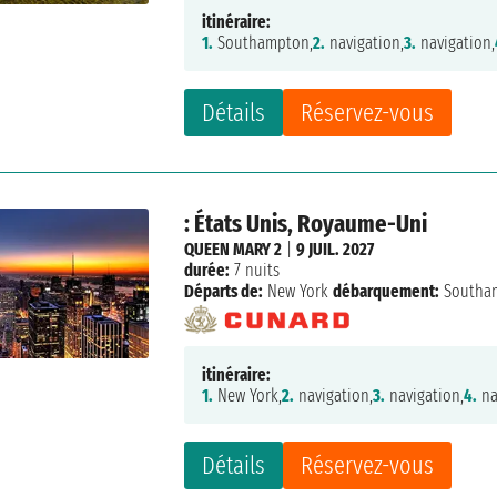
itinéraire:
1.
Southampton,
2.
navigation,
3.
navigation,
Détails
Réservez-vous
: États Unis, Royaume-Uni
QUEEN MARY 2
|
9 JUIL. 2027
durée:
7 nuits
Départs de:
New York
débarquement:
Southa
itinéraire:
1.
New York,
2.
navigation,
3.
navigation,
4.
na
Détails
Réservez-vous