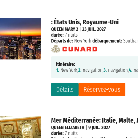
: États Unis, Royaume-Uni
QUEEN MARY 2
|
23 JUIL. 2027
durée:
7 nuits
Départs de:
New York
débarquement:
Southa
itinéraire:
1.
New York,
2.
navigation,
3.
navigation,
4.
na
Détails
Réservez-vous
Mer Méditerranée: Italie, Malte,
QUEEN ELIZABETH
|
9 JUIL. 2027
durée:
7 nuits