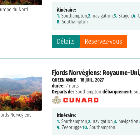
itinéraire:
1.
Southampton,
2.
navigation,
3.
Skagen,
4.
C
8.
Southampton
Détails
Réservez-vous
Fjords Norvégiens: Royaume-Uni
QUEEN ANNE
|
18 JUIL. 2027
durée:
7 nuits
Départs de:
Southampton
débarquement:
So
itinéraire:
1.
Southampton,
2.
navigation,
3.
navigation,
9.
Zeebrugge,
10.
Southampton