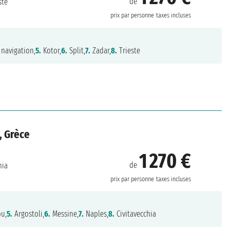
de
ste
prix par personne
taxes incluses
navigation,
5.
Kotor,
6.
Split,
7.
Zadar,
8.
Trieste
, Grèce
1 270 €
de
hia
prix par personne
taxes incluses
ou,
5.
Argostoli,
6.
Messine,
7.
Naples,
8.
Civitavecchia