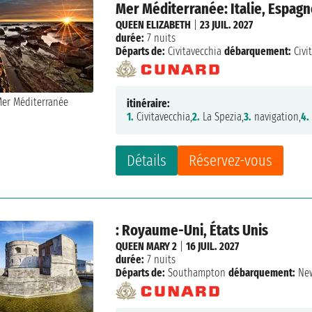
Mer Méditerranée: Italie, Espagn
QUEEN ELIZABETH
|
23 JUIL. 2027
durée:
7 nuits
Départs de:
Civitavecchia
débarquement:
Civi
itinéraire:
1.
Civitavecchia,
2.
La Spezia,
3.
navigation,
4.
Détails
Réservez-vous
: Royaume-Uni, États Unis
QUEEN MARY 2
|
16 JUIL. 2027
durée:
7 nuits
Départs de:
Southampton
débarquement:
New