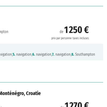
1 250 €
de
mpton
prix par personne
taxes incluses
vigation,
5.
navigation,
6.
navigation,
7.
navigation,
8.
Southampton
 Monténégro, Croatie
1 270 €