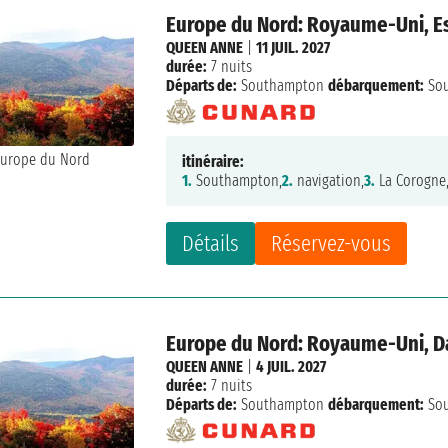
Europe du Nord: Royaume-Uni, E
QUEEN ANNE
|
11 JUIL. 2027
durée:
7 nuits
Départs de:
Southampton
débarquement:
So
itinéraire:
1.
Southampton,
2.
navigation,
3.
La Corogne
Détails
Réservez-vous
Europe du Nord: Royaume-Uni, 
QUEEN ANNE
|
4 JUIL. 2027
durée:
7 nuits
Départs de:
Southampton
débarquement:
So