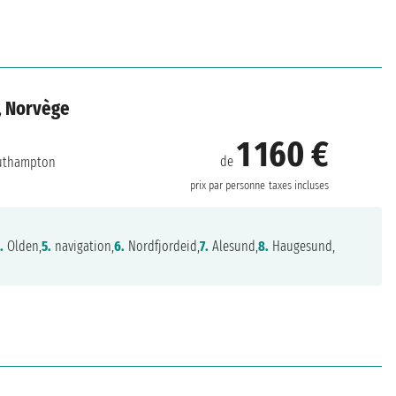
, Norvège
1 160 €
de
uthampton
prix par personne
taxes incluses
.
Olden,
5.
navigation,
6.
Nordfjordeid,
7.
Alesund,
8.
Haugesund,