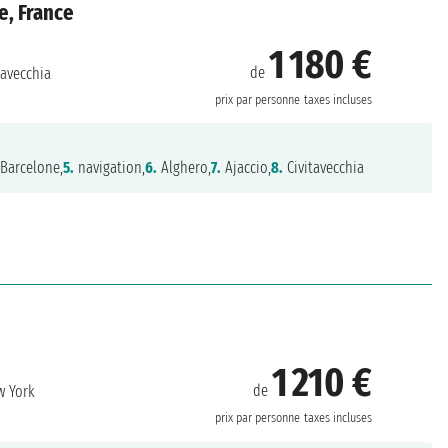
e, France
1 180 €
de
tavecchia
prix par personne
taxes incluses
Barcelone,
5.
navigation,
6.
Alghero,
7.
Ajaccio,
8.
Civitavecchia
1 210 €
de
 York
prix par personne
taxes incluses