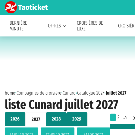
DERNIÈRE
CROISIÈRES DE
OFFRES
CROISIÈR
MINUTE
LUXE
home
›
Compagnies de croisière
›
Cunard
›
Catalogue 2027
›
Juillet 2027
liste Cunard juillet 2027
1
2
..4
2026
2028
2029
2027