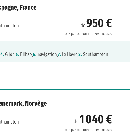
spagne, France
950 €
de
uthampton
prix par personne
taxes incluses
,
4.
Gijón,
5.
Bilbao,
6.
navigation,
7.
Le Havre,
8.
Southampton
Danemark, Norvège
1 040 €
de
uthampton
prix par personne
taxes incluses