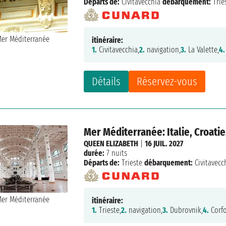
Départs de:
Civitavecchia
débarquement:
Trie
itinéraire:
1.
Civitavecchia,
2.
navigation,
3.
La Valette,
4.
Détails
Réservez-vous
Mer Méditerranée: Italie, Croatie
QUEEN ELIZABETH
|
16 JUIL. 2027
durée:
7 nuits
Départs de:
Trieste
débarquement:
Civitavecc
itinéraire:
1.
Trieste,
2.
navigation,
3.
Dubrovnik,
4.
Corf