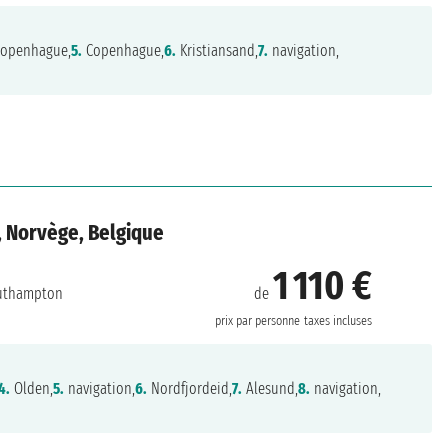
openhague,
5.
Copenhague,
6.
Kristiansand,
7.
navigation,
, Norvège, Belgique
1 110 €
de
uthampton
prix par personne
taxes incluses
4.
Olden,
5.
navigation,
6.
Nordfjordeid,
7.
Alesund,
8.
navigation,