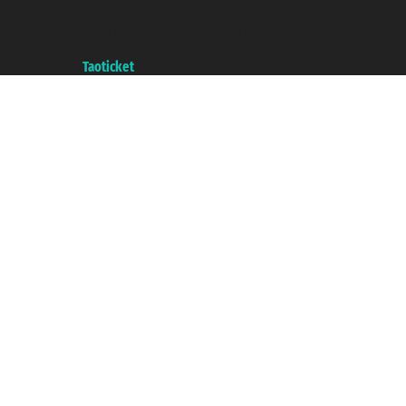
P.Iva 06206400720 - Capital social € 100.000,00 i.v. - ecrit a chambre de
commerce e genes a con REA 433093. - Aut. Prov. n° 6167/131601 -
assurance Unipol - polizza n. 206484182
A portal of the
Taoticket
group