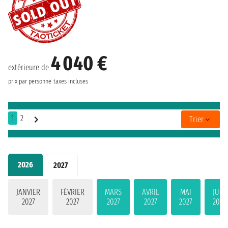
4 040 €
extérieure de
prix par personne
taxes incluses
1
2
Trier
2026
2027
JANVIER
FÉVRIER
MARS
AVRIL
MAI
JUIN
2027
2027
2027
2027
2027
2027