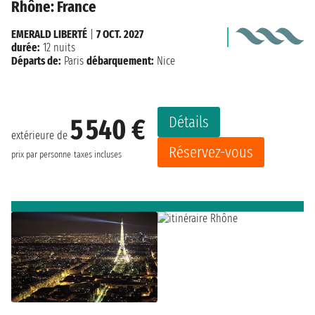
Rhône: France
EMERALD LIBERTÉ
|
7 OCT. 2027
durée:
12 nuits
Départs de:
Paris
débarquement:
Nice
Détails
5 540 €
extérieure de
Réservez-vous
prix par personne
taxes incluses