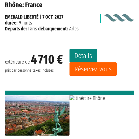
Rhône: France
EMERALD LIBERTÉ
|
7 OCT. 2027
durée:
9 nuits
Départs de:
Paris
débarquement:
Arles
Détails
4 710 €
extérieure de
Réservez-vous
prix par personne
taxes incluses