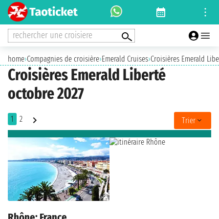
rechercher une croisiere
home
›
Compagnies de croisière
›
Emerald Cruises
›
Croisières Emerald Libe
Croisières Emerald Liberté
octobre 2027
1
2
Trier
Rhône: France