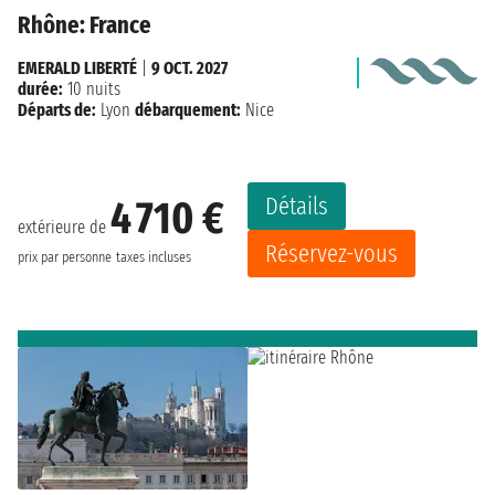
Rhône: France
EMERALD LIBERTÉ
|
9 OCT. 2027
durée:
10 nuits
Départs de:
Lyon
débarquement:
Nice
Détails
4 710 €
extérieure de
Réservez-vous
prix par personne
taxes incluses