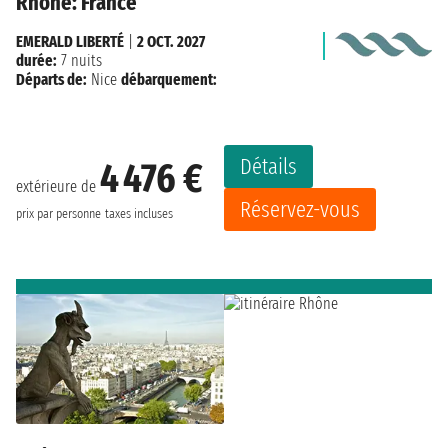
Rhône: France
EMERALD LIBERTÉ
|
2 OCT. 2027
durée:
7 nuits
Départs de:
Nice
débarquement:
Détails
4 476 €
extérieure de
Réservez-vous
prix par personne
taxes incluses