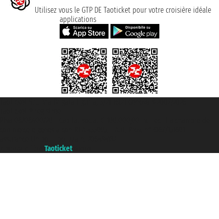
Utilisez vous le GTP DE Taoticket pour votre croisière idéale
applications
Taoticket S.r.l. Via Brigata Liguria, 3/21 16121 Genova ©2007/2026 -
Taoticket ® registree
P.Iva 06206400720 - Capital social € 100.000,00 i.v. - ecrit a chambre de
commerce e genes a con REA 433093. - Aut. Prov. n° 6167/131601 -
assurance Unipol - polizza n. 206484182
A portal of the
Taoticket
group