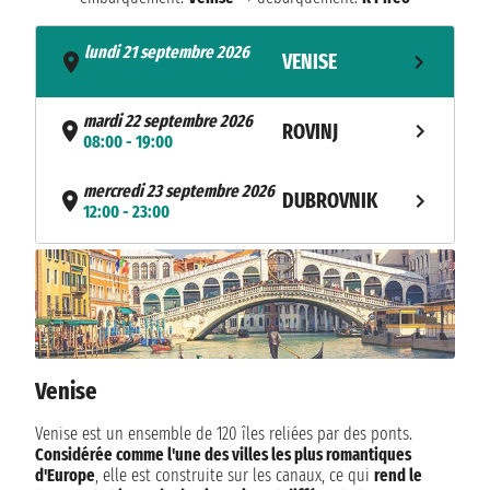
lundi 21 septembre 2026
VENISE
- 18:00
mardi 22 septembre 2026
ROVINJ
08:00 - 19:00
mercredi 23 septembre 2026
DUBROVNIK
12:00 - 23:00
jeudi 24 septembre 2026
BRINDISI
09:00 - 19:00
vendredi 25 septembre 2026
KOTOR
08:00 - 18:00
Venise
NAVIGATION
samedi 26 septembre 2026
dimanche 27 septembre 2026
Venise est un ensemble de 120 îles reliées par des ponts.
MILO
09:00 - 21:00
Considérée comme l'une des villes les plus romantiques
d'Europe
, elle est construite sur ​​les canaux, ce qui
rend le