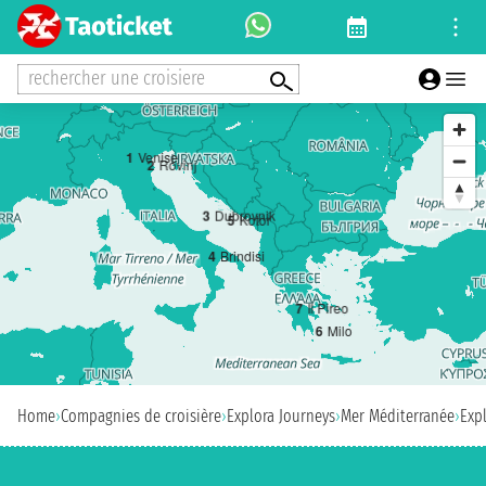
rechercher une croisiere
1
Venise
2
Rovinj
3
Dubrovnik
5
Kotor
4
Brindisi
7
Il Pireo
6
Milo
Home
›
Compagnies de croisière
›
Explora Journeys
›
Mer Méditerranée
›
Expl