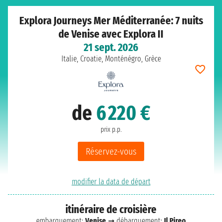
Explora Journeys Mer Méditerranée: 7 nuits
de Venise avec Explora II
21 sept. 2026
Italie, Croatie, Monténégro, Grèce
de
6 220 €
prix p.p.
Réservez-vous
modifier la data de départ
itinéraire de croisière
embarquement:
Venise
➞ débarquement:
Il Pireo