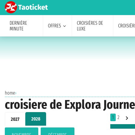
DERNIÈRE
CROISIÈRES DE
OFFRES
CROISIÈR
MINUTE
LUXE
home
›
croisiere de Explora Journ
1
2
2028
2027