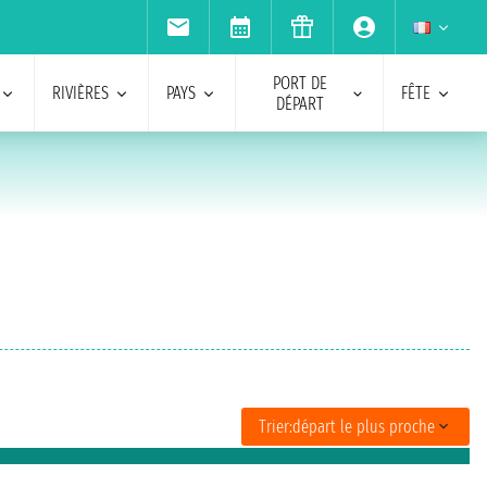
PORT DE
RIVIÈRES
PAYS
FÊTE
DÉPART
Trier:
départ le plus proche