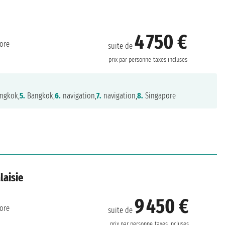
4 750 €
ore
suite de
prix par personne
taxes incluses
ngkok,
5.
Bangkok,
6.
navigation,
7.
navigation,
8.
Singapore
laisie
9 450 €
ore
suite de
prix par personne
taxes incluses