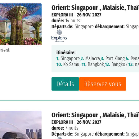
Orient: Singapour , Malaisie, Tha
EXPLORA III
|
26 NOV. 2027
durée:
14 nuits
Départs de:
Singapore
débarquement:
Singap
itinéraire:
1.
Singapore,
2.
Malacca,
3.
Port Klang,
4.
Pena
10.
Ko Samui,
11.
Bangkok,
12.
Bangkok,
13.
na
Détails
Réservez-vous
Orient: Singapour , Malaisie, Tha
EXPLORA III
|
26 NOV. 2027
durée:
7 nuits
Départs de:
Singapore
débarquement:
Singap