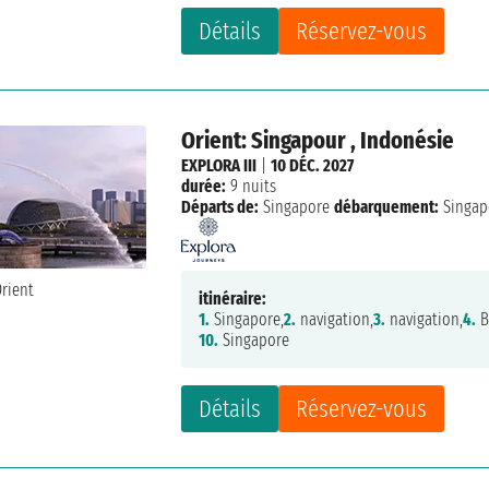
Détails
Réservez-vous
Orient: Singapour , Indonésie
EXPLORA III
|
10 DÉC. 2027
durée:
9 nuits
Départs de:
Singapore
débarquement:
Singap
itinéraire:
1.
Singapore,
2.
navigation,
3.
navigation,
4.
B
10.
Singapore
Détails
Réservez-vous