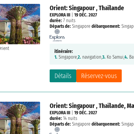
Orient: Singapour , Thaïlande
EXPLORA III
|
19 DÉC. 2027
durée:
7 nuits
Départs de:
Singapore
débarquement:
Singap
itinéraire:
1.
Singapore,
2.
navigation,
3.
Ko Samui,
4.
Ba
Détails
Réservez-vous
Orient: Singapour , Thaïlande, Ma
EXPLORA III
|
19 DÉC. 2027
durée:
14 nuits
Départs de:
Singapore
débarquement:
Singap