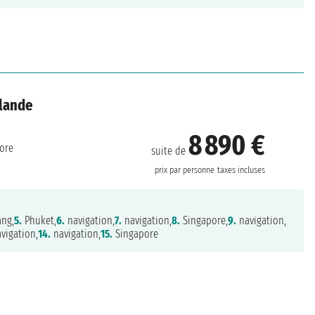
ïlande
8 890 €
ore
suite de
prix par personne
taxes incluses
ng,
5.
Phuket,
6.
navigation,
7.
navigation,
8.
Singapore,
9.
navigation,
vigation,
14.
navigation,
15.
Singapore