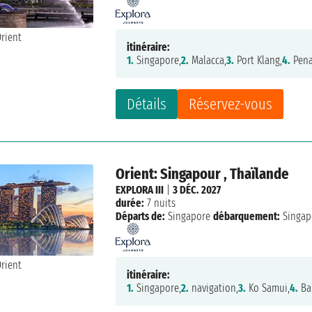
itinéraire:
1.
Singapore,
2.
Malacca,
3.
Port Klang,
4.
Pena
Détails
Réservez-vous
Orient: Singapour , Thaïlande
EXPLORA III
|
3 DÉC. 2027
durée:
7 nuits
Départs de:
Singapore
débarquement:
Singap
itinéraire:
1.
Singapore,
2.
navigation,
3.
Ko Samui,
4.
Ba