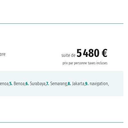
5 480 €
ore
suite de
prix par personne
taxes incluses
enoa,
5.
Benoa,
6.
Surabaya,
7.
Semarang,
8.
Jakarta,
9.
navigation,