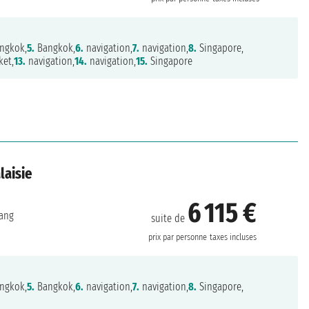
ngkok,
5.
Bangkok,
6.
navigation,
7.
navigation,
8.
Singapore,
et,
13.
navigation,
14.
navigation,
15.
Singapore
laisie
6 115 €
lang
suite de
prix par personne
taxes incluses
ngkok,
5.
Bangkok,
6.
navigation,
7.
navigation,
8.
Singapore,