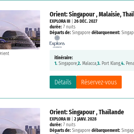
Orient: Singapour , Malaisie, Tha
EXPLORA III
|
26 DÉC. 2027
durée:
7 nuits
Départs de:
Singapore
débarquement:
Singap
itinéraire:
1.
Singapore,
2.
Malacca,
3.
Port Klang,
4.
Pena
Détails
Réservez-vous
Orient: Singapour , Thaïlande
EXPLORA III
|
2 JANV. 2028
durée:
7 nuits
Départs de:
Singapore
débarquement:
Singap