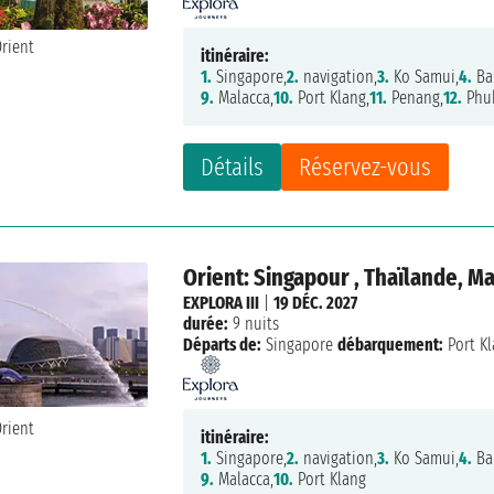
itinéraire:
1.
Singapore,
2.
navigation,
3.
Ko Samui,
4.
Ba
9.
Malacca,
10.
Port Klang,
11.
Penang,
12.
Phuk
Détails
Réservez-vous
Orient: Singapour , Thaïlande, Ma
EXPLORA III
|
19 DÉC. 2027
durée:
9 nuits
Départs de:
Singapore
débarquement:
Port K
itinéraire:
1.
Singapore,
2.
navigation,
3.
Ko Samui,
4.
Ba
9.
Malacca,
10.
Port Klang