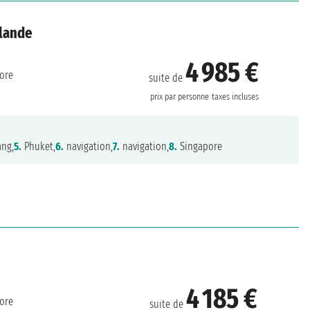
ïlande
4 985 €
ore
suite de
prix par personne
taxes incluses
ng,
5.
Phuket,
6.
navigation,
7.
navigation,
8.
Singapore
4 185 €
ore
suite de