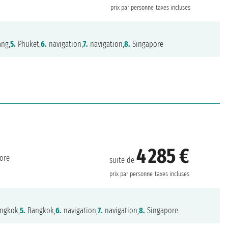
prix par personne
taxes incluses
ng,
5.
Phuket,
6.
navigation,
7.
navigation,
8.
Singapore
4 285 €
ore
suite de
prix par personne
taxes incluses
ngkok,
5.
Bangkok,
6.
navigation,
7.
navigation,
8.
Singapore