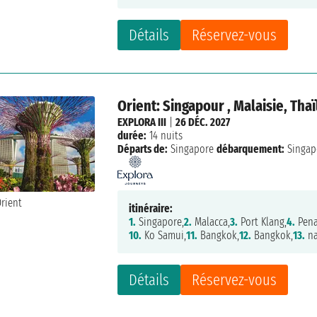
Détails
Réservez-vous
Orient: Singapour , Malaisie, Tha
EXPLORA III
|
26 DÉC. 2027
durée:
14 nuits
Départs de:
Singapore
débarquement:
Singap
itinéraire:
1.
Singapore,
2.
Malacca,
3.
Port Klang,
4.
Pena
10.
Ko Samui,
11.
Bangkok,
12.
Bangkok,
13.
na
Détails
Réservez-vous