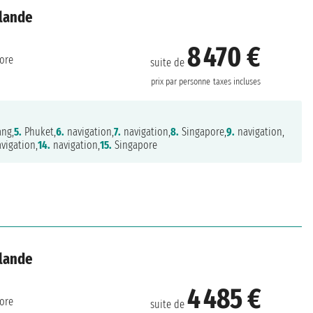
ïlande
8 470 €
ore
suite de
prix par personne
taxes incluses
ng,
5.
Phuket,
6.
navigation,
7.
navigation,
8.
Singapore,
9.
navigation,
vigation,
14.
navigation,
15.
Singapore
ïlande
4 485 €
ore
suite de