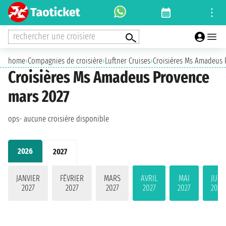
rechercher une croisiere
home
›
Compagnies de croisière
›
Luftner Cruises
›
Croisières Ms Amadeus 
Croisières Ms Amadeus Provence
mars 2027
ops- aucune croisière disponible
2026
2027
JANVIER
FÉVRIER
MARS
AVRIL
MAI
JUIN
2027
2027
2027
2027
2027
2027