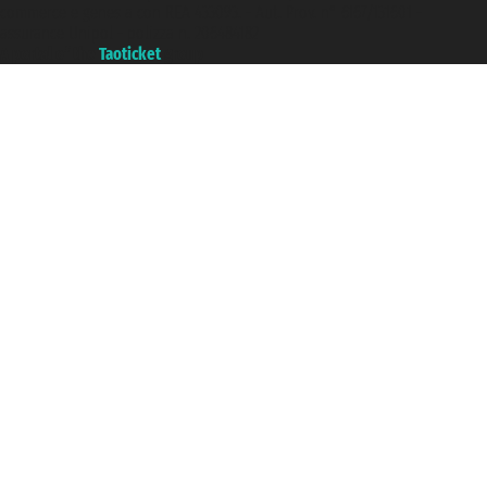
commerce e genes a con REA 433093. - Aut. Prov. n° 6167/131601 -
assurance Unipol - polizza n. 206484182
A portal of the
Taoticket
group