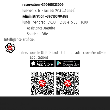
reservation +390105733006
lun-ven 9/19 - samedi 9/13 (32 linee)
administration +390105704878
lundi - vendredi 09:00 - 12:00 e 15:00 - 17:00
Assistance gratuite
Soutien dédié
Intelligence artificiel
Utilisez vous le GTP DE Taoticket pour votre croisière idéale
applications
Taoticket S.r.l. Via Brigata Liguria, 3/21 16121 Genova ©2007/2026 -
Taoticket ® registree
P.Iva 06206400720 - Capital social € 100.000,00 i.v. - ecrit a chambre de