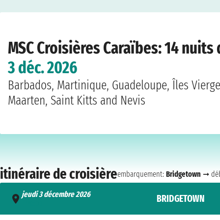
Home
›
Compagnies de croisière
›
MSC Croisières
›
Caraïbes
›
MSC Opera
›
Bri
MSC Croisières Caraïbes: 14 nuit
3 déc. 2026
Barbados, Martinique, Guadeloupe, Îles Vierge
Maarten, Saint Kitts and Nevis
itinéraire de croisière
embarquement:
Bridgetown
➞ déb
jeudi 3 décembre 2026
BRIDGETOWN
- 19:00