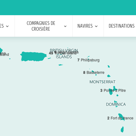
COMPAGNIES DE
ES
NAVIRES
DESTINATIONS
CROISIÈRE
6
Virgin Gorda
4
9
Tortola Island
ana
Island
7
Philipsburg
8
Basseterre
3
Pointe à Pitre
2
Fort de france