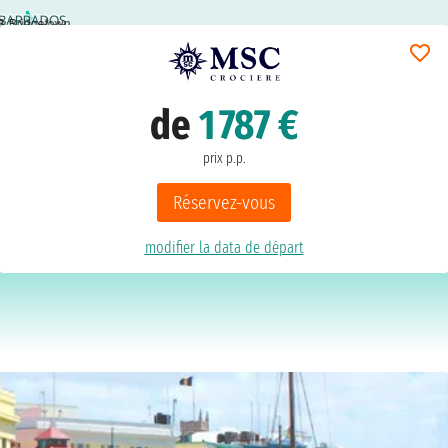
3
Bridgetown
de
1 787 €
prix p.p.
Réservez-vous
modifier la data de départ