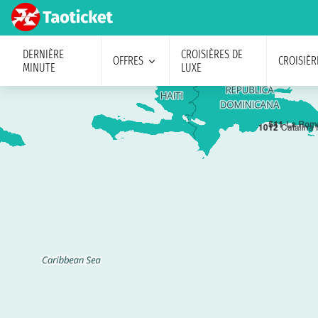
DERNIÈRE
CROISIÈRES DE
OFFRES
CROISIÈR
MINUTE
LUXE
5
11
La Rom
10
12
Catalina 