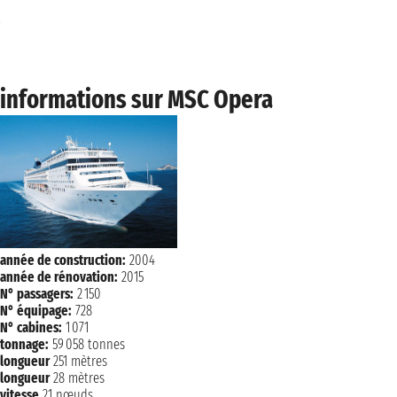
samedi 12 décembre 2026
TORTOLA ISLAND
07:30 - 14:30
dimanche 13 décembre 2026
informations sur MSC Opera
CATALINA ISLAND
08:00 - 18:00
lundi 14 décembre 2026
LA ROMANA
07:00 - 23:30
mardi 15 décembre 2026
CATALINA ISLAND
07:00 - 17:00
NAVIGATION
mercredi 16 décembre 2026
année de construction:
2004
année de rénovation:
2015
jeudi 17 décembre 2026
BRIDGETOWN
N° passagers:
2 150
09:00
N° équipage:
728
N° cabines:
1 071
tonnage:
59 058 tonnes
longueur
251 mètres
longueur
28 mètres
vitesse
21 nœuds