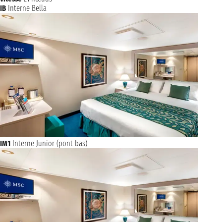
IB
Interne Bella
IM1
Interne Junior (pont bas)