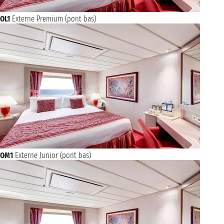
OL1
Externe Premium (pont bas)
OM1
Externe Junior (pont bas)