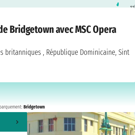
1
1
dgetown
›
jeudi 3 décembre 2026
s de Bridgetown avec MSC Opera
s britanniques , République Dominicaine, Sint
arquement:
Bridgetown