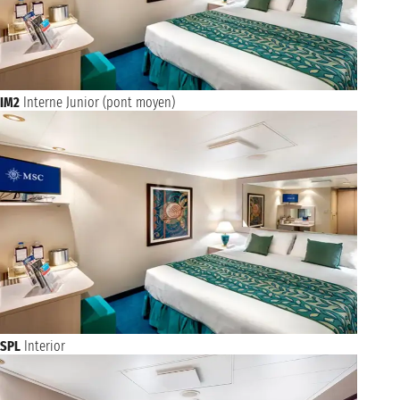
IM2
Interne Junior (pont moyen)
SPL
Interior