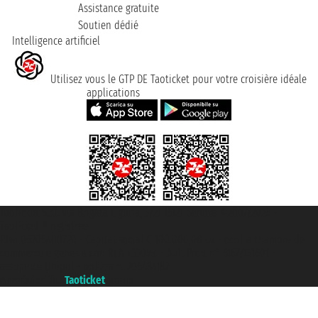
Assistance gratuite
Soutien dédié
Intelligence artificiel
Utilisez vous le GTP DE Taoticket pour votre croisière idéale
applications
Taoticket S.r.l. Via Brigata Liguria, 3/21 16121 Genova ©2007/2026 -
Taoticket ® registree
P.Iva 06206400720 - Capital social € 100.000,00 i.v. - ecrit a chambre de
commerce e genes a con REA 433093. - Aut. Prov. n° 6167/131601 -
assurance Unipol - polizza n. 206484182
A portal of the
Taoticket
group