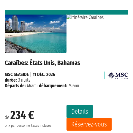
Caraïbes: États Unis, Bahamas
MSC SEASIDE
|
11 DÉC. 2026
durée:
3 nuits
Départs de:
Miami
débarquement:
Miami
Détails
234 €
de
Réservez-vous
prix par personne
taxes incluses