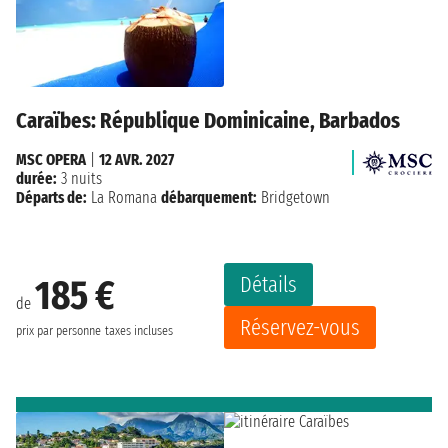
Caraïbes: République Dominicaine, Barbados
MSC OPERA
|
12 AVR. 2027
durée:
3 nuits
Départs de:
La Romana
débarquement:
Bridgetown
Détails
185 €
de
Réservez-vous
prix par personne
taxes incluses