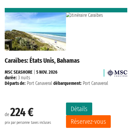
Caraïbes: États Unis, Bahamas
MSC SEASHORE
|
5 NOV. 2026
durée:
3 nuits
Départs de:
Port Canaveral
débarquement:
Port Canaveral
Détails
224 €
de
Réservez-vous
prix par personne
taxes incluses