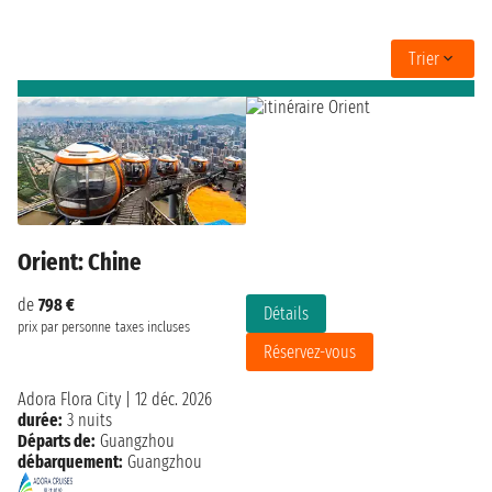
Trier
Orient: Chine
de
798 €
Détails
prix par personne
taxes incluses
Réservez-vous
Adora Flora City
|
12 déc. 2026
durée:
3 nuits
Départs de:
Guangzhou
débarquement:
Guangzhou