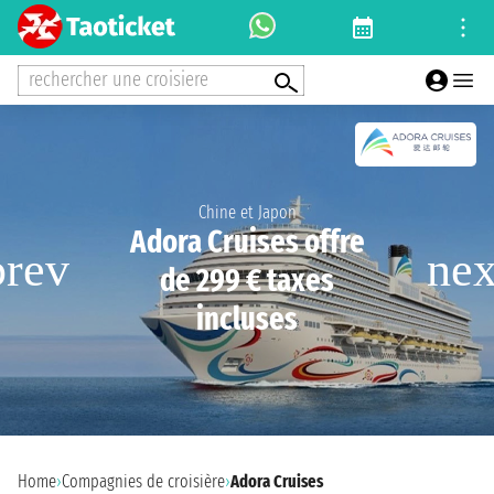
rechercher une croisiere
Chine et Japon
Adora Cruises offre
de 299 € taxes
incluses
Home
›
Compagnies de croisière
›
Adora Cruises