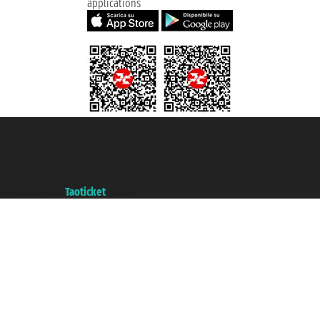
applications
Taoticket S.r.l. Via Brigata Liguria, 3/21 16121 Genova ©2007/2026 -
Taoticket ® registree
P.Iva 06206400720 - Capital social € 100.000,00 i.v. - ecrit a chambre de
commerce e genes a con REA 433093. - Aut. Prov. n° 6167/131601 -
assurance Unipol - polizza n. 206484182
A portal of the
Taoticket
group