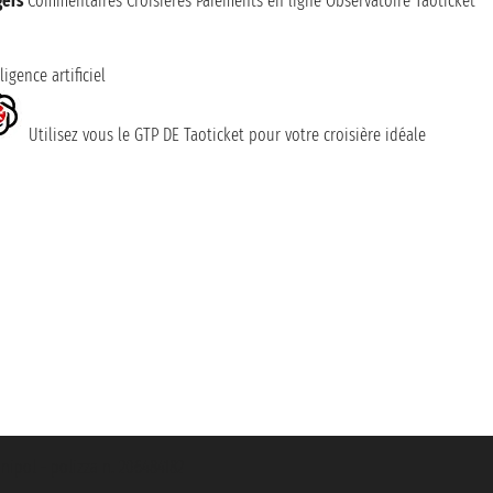
gers
Commentaires Croisières
Paiements en ligne
Observatoire Taoticket
ligence artificiel
Utilisez vous le GTP DE Taoticket pour votre croisière idéale
nipol - polizza n. 206484182