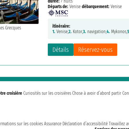
durée:
7 nuits
Départs de:
Venise
débarquement:
Venise
itinéraire:
1.
Venise,
2.
Kotor,
3.
navigation,
4.
Mykonos,
5
Détails
Réservez-vous
tre croisière
Curiosités sur les croisières
Chose à avoir d’abord partir
Con
ormations sur les cookies
Assurance
Déclaration d’accessibilité
Travaillez 