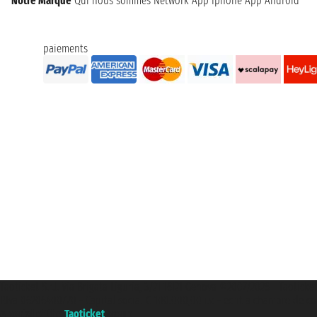
Notre Marque
Qui nous sommes
Network
App Iphone
App Android
paiements
Taoticket S.r.l. Via Brigata Liguria, 3/21 16121 Genova ©2007/2026 - Taoticke
P.Iva 06206400720 - Capital social € 100.000,00 i.v. - ecrit a chambre de c
A portal of the
Taoticket
group