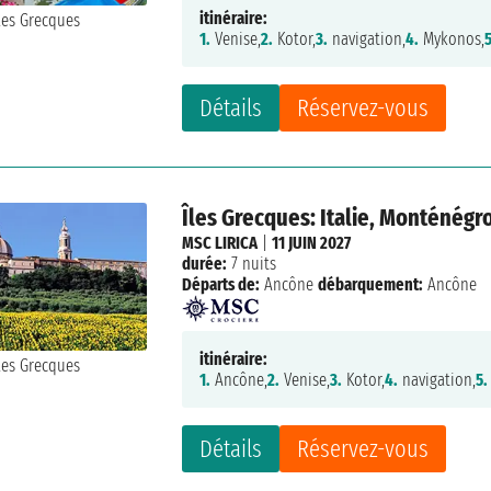
itinéraire:
1.
Venise,
2.
Kotor,
3.
navigation,
4.
Mykonos,
5
Détails
Réservez-vous
Îles Grecques: Italie, Monténégr
MSC LIRICA
|
11 JUIN 2027
durée:
7 nuits
Départs de:
Ancône
débarquement:
Ancône
itinéraire:
1.
Ancône,
2.
Venise,
3.
Kotor,
4.
navigation,
5.
Détails
Réservez-vous