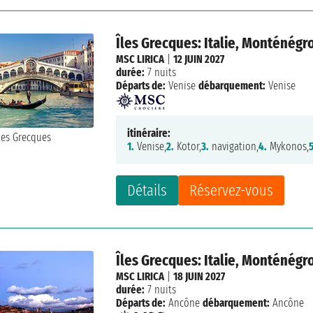
Îles Grecques: Italie, Monténégr
MSC LIRICA
|
12 JUIN 2027
durée:
7 nuits
Départs de:
Venise
débarquement:
Venise
itinéraire:
1.
Venise,
2.
Kotor,
3.
navigation,
4.
Mykonos,
5
Détails
Réservez-vous
Îles Grecques: Italie, Monténégr
MSC LIRICA
|
18 JUIN 2027
durée:
7 nuits
Départs de:
Ancône
débarquement:
Ancône