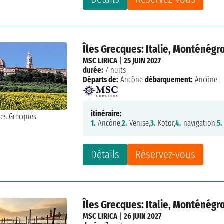
Îles Grecques: Italie, Monténégr
MSC LIRICA
|
25 JUIN 2027
durée:
7 nuits
Départs de:
Ancône
débarquement:
Ancône
itinéraire:
1.
Ancône,
2.
Venise,
3.
Kotor,
4.
navigation,
5.
Détails
Réservez-vous
Îles Grecques: Italie, Monténégr
MSC LIRICA
|
26 JUIN 2027