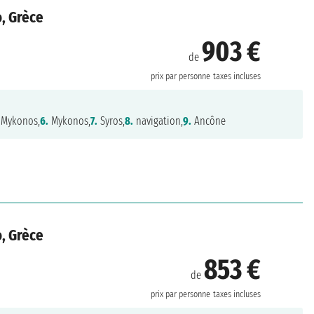
o, Grèce
903 €
de
prix par personne
taxes incluses
Mykonos,
6.
Mykonos,
7.
Syros,
8.
navigation,
9.
Ancône
o, Grèce
853 €
de
prix par personne
taxes incluses