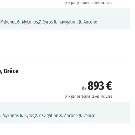
prix par personne
taxes incluses
Mykonos,
6.
Mykonos,
7.
Syros,
8.
navigation,
9.
Ancône
o, Grèce
893 €
de
prix par personne
taxes incluses
.
Mykonos,
6.
Syros,
7.
navigation,
8.
Ancône,
9.
Venise