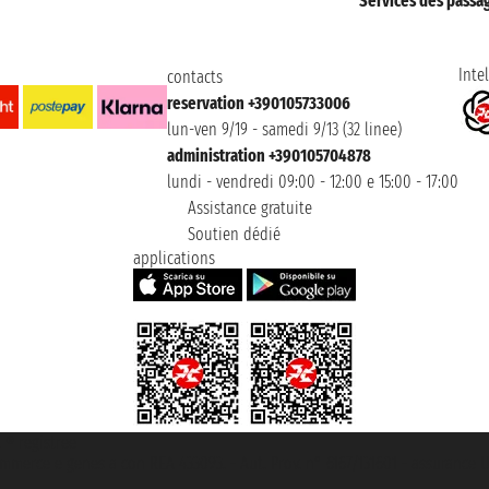
Services des passa
Intel
contacts
reservation +390105733006
lun-ven 9/19 - samedi 9/13 (32 linee)
administration +390105704878
lundi - vendredi 09:00 - 12:00 e 15:00 - 17:00
Assistance gratuite
Soutien dédié
applications
t ® registree
ommerce e genes a con REA 433093. - Aut. Prov. n° 6167/131601 - assurance U