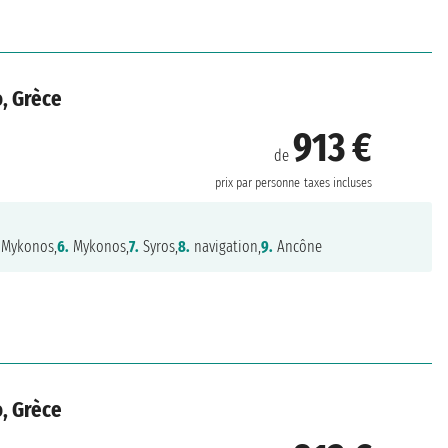
o, Grèce
913 €
de
prix par personne
taxes incluses
Mykonos,
6.
Mykonos,
7.
Syros,
8.
navigation,
9.
Ancône
o, Grèce