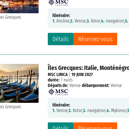
itinéraire:
1.
Ancône,
2.
Venise,
3.
Kotor,
4.
navigation,
5.
Détails
Réservez-vous
Îles Grecques: Italie, Monténégr
MSC LIRICA
|
19 JUIN 2027
durée:
7 nuits
Départs de:
Venise
débarquement:
Venise
itinéraire:
1.
Venise,
2.
Kotor,
3.
navigation,
4.
Mykonos,
5
Détails
Réservez-vous