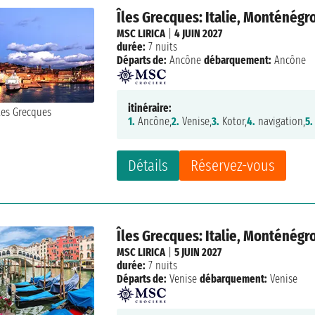
Îles Grecques: Italie, Monténégr
MSC LIRICA
|
4 JUIN 2027
durée:
7 nuits
Départs de:
Ancône
débarquement:
Ancône
itinéraire:
1.
Ancône,
2.
Venise,
3.
Kotor,
4.
navigation,
5.
Détails
Réservez-vous
Îles Grecques: Italie, Monténégr
MSC LIRICA
|
5 JUIN 2027
durée:
7 nuits
Départs de:
Venise
débarquement:
Venise