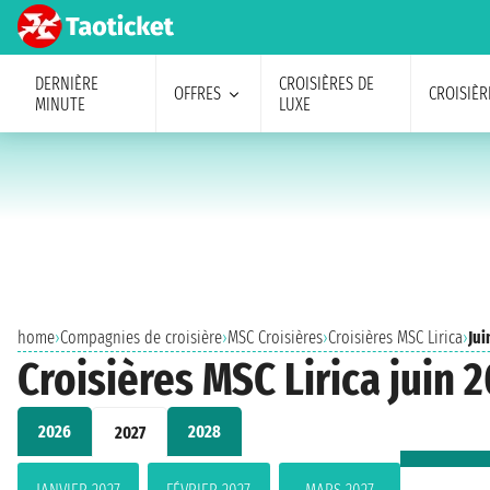
DERNIÈRE
CROISIÈRES DE
OFFRES
CROISIÈR
MINUTE
LUXE
home
›
Compagnies de croisière
›
MSC Croisières
›
Croisières MSC Lirica
›
Jui
Croisières MSC Lirica juin 
2026
2028
2027