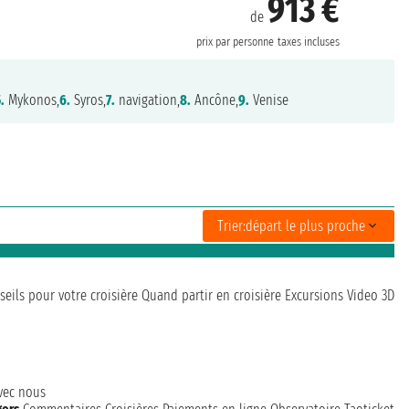
913 €
de
prix par personne
taxes incluses
.
Mykonos,
6.
Syros,
7.
navigation,
8.
Ancône,
9.
Venise
Trier:
départ le plus proche
seils pour votre croisière
Quand partir en croisière
Excursions
Video 3D
avec nous