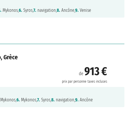
.
Mykonos,
6.
Syros,
7.
navigation,
8.
Ancône,
9.
Venise
o, Grèce
913 €
de
prix par personne
taxes incluses
Mykonos,
6.
Mykonos,
7.
Syros,
8.
navigation,
9.
Ancône