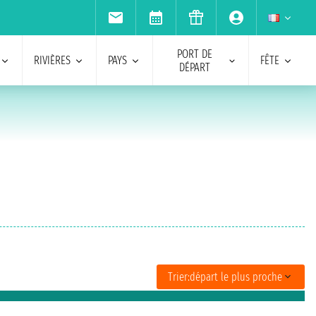
PORT DE
RIVIÈRES
PAYS
FÊTE
DÉPART
Trier:
départ le plus proche