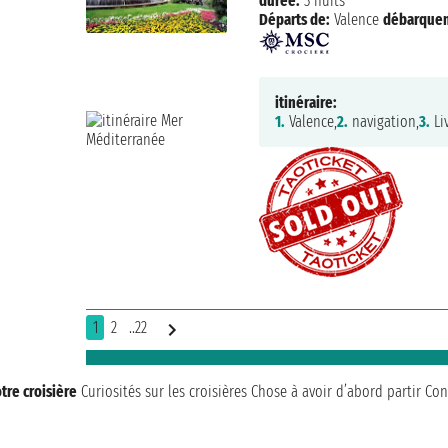
durée:
3 nuits
Départs de:
Valence
débarque
itinéraire:
1.
Valence,
2.
navigation,
3.
Li
1
2
..22
tre croisière
Curiosités sur les croisières
Chose à avoir d’abord partir
Con