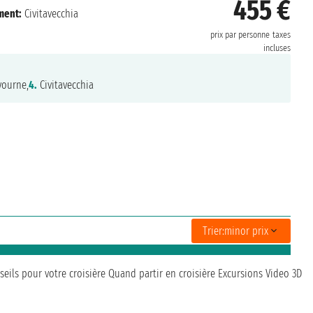
455 €
ment:
Civitavecchia
prix par personne
taxes
incluses
vourne,
4.
Civitavecchia
Trier:
minor prix
seils pour votre croisière
Quand partir en croisière
Excursions
Video 3D