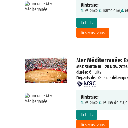
itinéraire:
1.
Valence,
2.
Barcelone,
3.
Ma
Détails
Réservez-vous
Mer Méditerranée: Es
MSC SINFONIA
|
20 NOV. 2026
durée:
6 nuits
Départs de:
Valence
débarqu
itinéraire:
1.
Valence,
2.
Palma de Majo
Détails
Réservez-vous