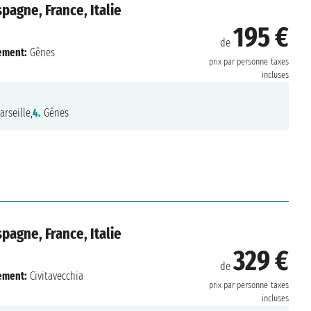
pagne, France, Italie
195 €
de
ement:
Gênes
prix par personne
taxes
incluses
rseille,
4.
Gênes
pagne, France, Italie
329 €
de
ement:
Civitavecchia
prix par personne
taxes
incluses