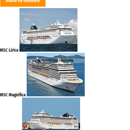
navire en evidence
MSC Lirica
MSC Magnifica