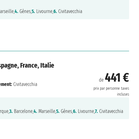
rseille,
4.
Gênes,
5.
Livourne,
6.
Civitavecchia
pagne, France, Italie
441 €
de
ement:
Civitavecchia
prix par personne
taxes
incluses
rque,
3.
Barcelone,
4.
Marseille,
5.
Gênes,
6.
Livourne,
7.
Civitavecchia