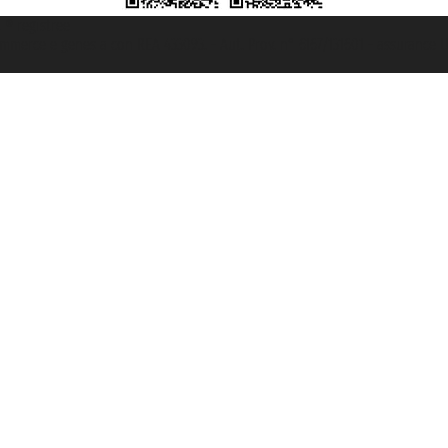
t ® registree
ommerce e genes a con REA 433093. - Aut. Prov. n° 6167/131601 - assurance U