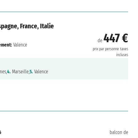
pagne, France, Italie
447 €
de
ement:
Valence
prix par personne
taxes
incluses
nes,
4.
Marseille,
5.
Valence
6
balcon de