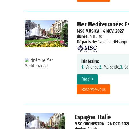
Mer Méditerranée: Es
MSC MUSICA
|
4 NOV. 2027
durée:
4 nuits
Départs de:
Valence
débarqu
itinéraire:
1.
Valence,
2.
Marseille,
3.
Gê
Détails
Réservez-vous
Espagne, Italie
MSC ORCHESTRA
|
24 OCT. 202