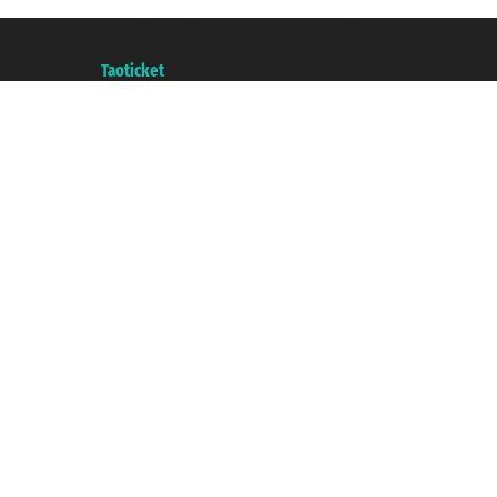
Taoticket S.r.l. Via Brigata Liguria, 3/21 16121 Genova ©2007/2026 - Taoticke
P.Iva 06206400720 - Capital social € 100.000,00 i.v. - ecrit a chambre de c
A portal of the
Taoticket
group