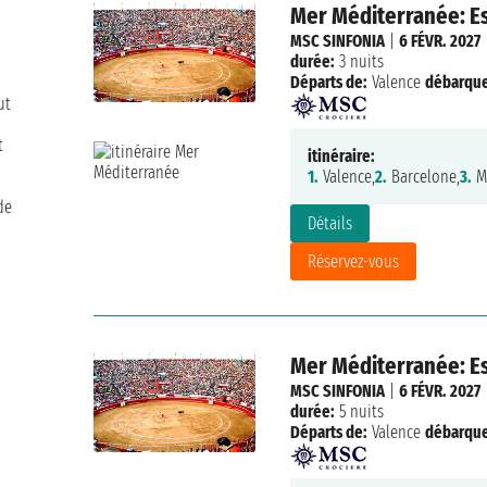
Mer Méditerranée: Es
MSC SINFONIA
|
6 FÉVR. 2027
durée:
3 nuits
Départs de:
Valence
débarqu
ut
t
itinéraire:
1.
Valence,
2.
Barcelone,
3.
Ma
de
Détails
Réservez-vous
Mer Méditerranée: Es
MSC SINFONIA
|
6 FÉVR. 2027
durée:
5 nuits
Départs de:
Valence
débarqu