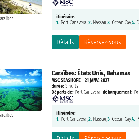
itinéraire:
1.
Port Canaveral,
2.
Nassau,
3.
Ocean Cay,
4.
O
Détails
Réservez-vous
Caraïbes: États Unis, Bahamas
MSC SEASHORE
|
21 JANV. 2027
durée:
3 nuits
Départs de:
Port Canaveral
débarquement:
Por
itinéraire:
1.
Port Canaveral,
2.
Nassau,
3.
Ocean Cay,
4.
P
Détails
Réservez-vous