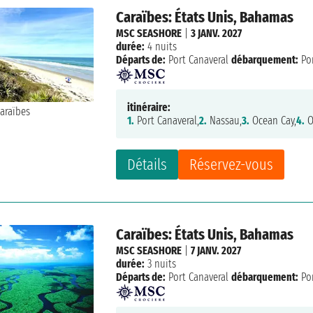
Caraïbes: États Unis, Bahamas
MSC SEASHORE
|
3 JANV. 2027
durée:
4 nuits
Départs de:
Port Canaveral
débarquement:
Por
itinéraire:
1.
Port Canaveral,
2.
Nassau,
3.
Ocean Cay,
4.
O
Détails
Réservez-vous
Caraïbes: États Unis, Bahamas
MSC SEASHORE
|
7 JANV. 2027
durée:
3 nuits
Départs de:
Port Canaveral
débarquement:
Por