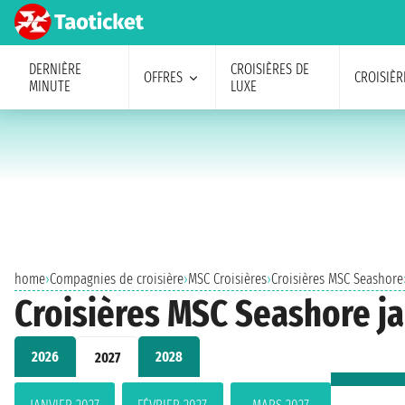
DERNIÈRE
CROISIÈRES DE
OFFRES
CROISIÈR
MINUTE
LUXE
home
›
Compagnies de croisière
›
MSC Croisières
›
Croisières MSC Seashore
Croisières MSC Seashore ja
2026
2028
2027