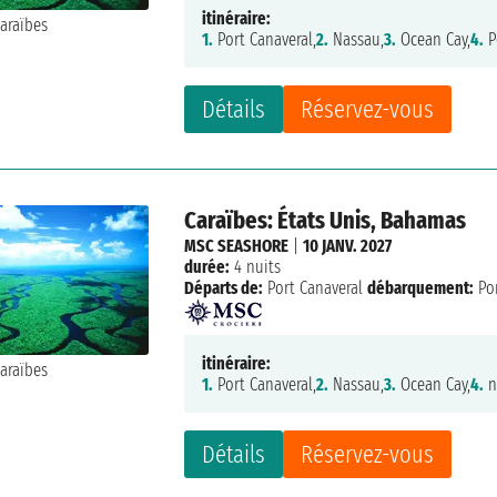
itinéraire:
1.
Port Canaveral,
2.
Nassau,
3.
Ocean Cay,
4.
P
Détails
Réservez-vous
Caraïbes: États Unis, Bahamas
MSC SEASHORE
|
10 JANV. 2027
durée:
4 nuits
Départs de:
Port Canaveral
débarquement:
Por
itinéraire:
1.
Port Canaveral,
2.
Nassau,
3.
Ocean Cay,
4.
n
Détails
Réservez-vous