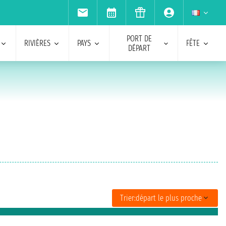
PORT DE
RIVIÈRES
PAYS
FÊTE
DÉPART
Trier:
départ le plus proche