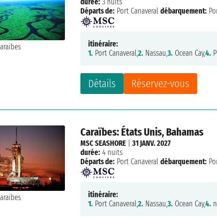
durée:
3 nuits
Départs de:
Port Canaveral
débarquement:
Por
itinéraire:
1.
Port Canaveral,
2.
Nassau,
3.
Ocean Cay,
4.
P
Détails
Réservez-vous
Caraïbes: États Unis, Bahamas
MSC SEASHORE
|
31 JANV. 2027
durée:
4 nuits
Départs de:
Port Canaveral
débarquement:
Por
itinéraire:
1.
Port Canaveral,
2.
Nassau,
3.
Ocean Cay,
4.
n