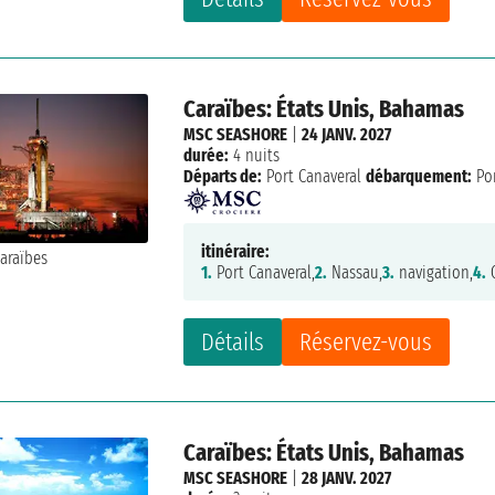
Caraïbes: États Unis, Bahamas
MSC SEASHORE
|
24 JANV. 2027
durée:
4 nuits
Départs de:
Port Canaveral
débarquement:
Por
itinéraire:
1.
Port Canaveral,
2.
Nassau,
3.
navigation,
4.
O
Détails
Réservez-vous
Caraïbes: États Unis, Bahamas
MSC SEASHORE
|
28 JANV. 2027