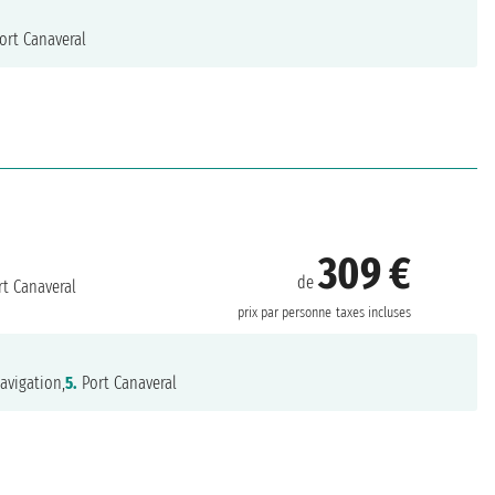
ort Canaveral
309 €
de
t Canaveral
prix par personne
taxes incluses
avigation,
5.
Port Canaveral