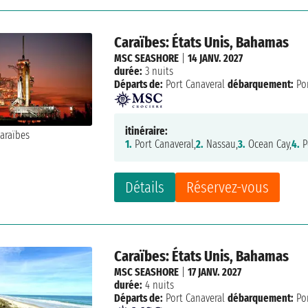
Caraïbes: États Unis, Bahamas
MSC SEASHORE
|
14 JANV. 2027
durée:
3 nuits
Départs de:
Port Canaveral
débarquement:
Por
itinéraire:
1.
Port Canaveral,
2.
Nassau,
3.
Ocean Cay,
4.
P
Détails
Réservez-vous
Caraïbes: États Unis, Bahamas
MSC SEASHORE
|
17 JANV. 2027
durée:
4 nuits
Départs de:
Port Canaveral
débarquement:
Por