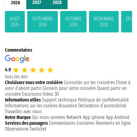
2027
2028
2026
AOÛT
SEPTEMBRE
OCTOBRE
NOVEMBRE
DÉCE
2026
2026
2026
2026
20
Commentaires
4.9
tous les avis
Choisissez vous votre croisière
Curiosités sur les croisières
Chose à
avoir d’abord partir
Conseils pour votre croisière
Quand partir en
croisière
Excursions
Video 3D
Informations utiles
Support technique
Politique de confidentialité
Informations sur les cookies
Assurance
Déclaration d’accessibilité
Travaillez avec nous
Notre Marque
Qui nous sommes
Network
App Iphone
App Android
Services des passagers
Commentaires Croisières
Paiements en ligne
Observatoire Taoticket