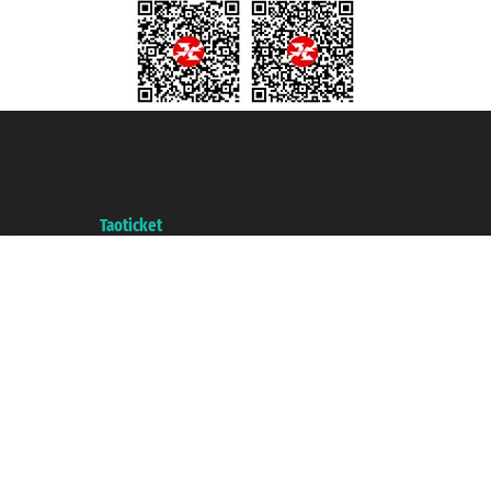
Taoticket S.r.l. Via Brigata Liguria, 3/21 16121 Genova ©2007/2026 -
Taoticket ® registree
P.Iva 06206400720 - Capital social € 100.000,00 i.v. - ecrit a chambre de
commerce e genes a con REA 433093. - Aut. Prov. n° 6167/131601 -
assurance Unipol - polizza n. 206484182
A portal of the
Taoticket
group