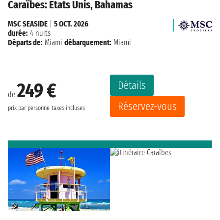
Caraïbes: États Unis, Bahamas
MSC SEASIDE
|
5 OCT. 2026
durée:
4 nuits
Départs de:
Miami
débarquement:
Miami
Détails
249 €
de
Réservez-vous
prix par personne
taxes incluses