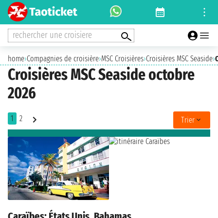
rechercher une croisiere
home
›
Compagnies de croisière
›
MSC Croisières
›
Croisières MSC Seaside
›
Croisières MSC Seaside octobre
2026
1
2
Trier
Caraïbes: États Unis, Bahamas