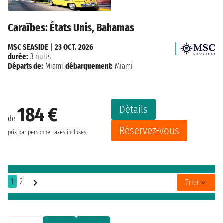
Caraïbes: États Unis, Bahamas
MSC SEASIDE
|
23 OCT. 2026
durée:
3 nuits
Départs de:
Miami
débarquement:
Miami
Détails
184 €
de
Réservez-vous
prix par personne
taxes incluses
1
2
Trier