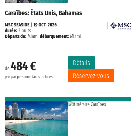
Caraïbes: États Unis, Bahamas
MSC SEASIDE
|
19 OCT. 2026
durée:
7 nuits
Départs de:
Miami
débarquement:
Miami
Détails
484 €
de
Réservez-vous
prix par personne
taxes incluses