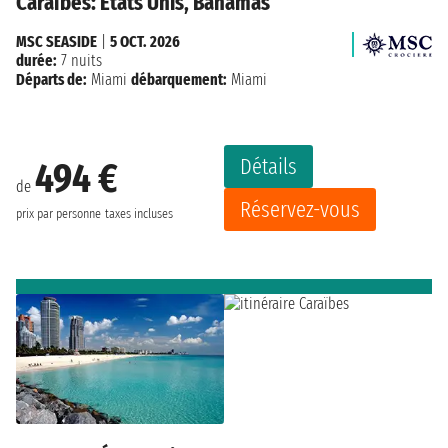
Caraïbes: États Unis, Bahamas
MSC SEASIDE
|
5 OCT. 2026
durée:
7 nuits
Départs de:
Miami
débarquement:
Miami
Détails
494 €
de
Réservez-vous
prix par personne
taxes incluses