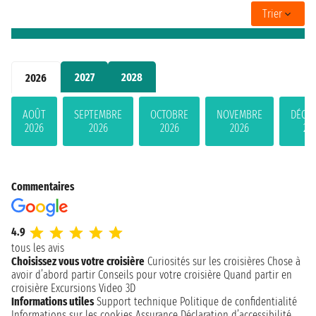
Trier
2027
2028
2026
AOÛT
SEPTEMBRE
OCTOBRE
NOVEMBRE
DÉCE
2026
2026
2026
2026
20
Commentaires
4.9
tous les avis
Choisissez vous votre croisière
Curiosités sur les croisières
Chose à
avoir d’abord partir
Conseils pour votre croisière
Quand partir en
croisière
Excursions
Video 3D
Informations utiles
Support technique
Politique de confidentialité
Informations sur les cookies
Assurance
Déclaration d’accessibilité