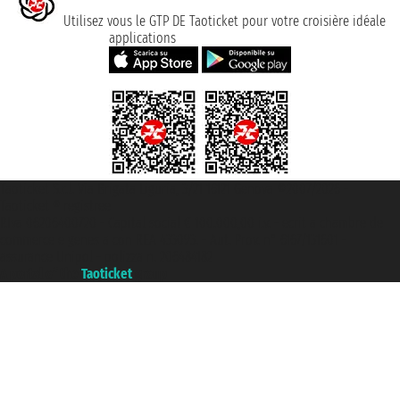
Utilisez vous le GTP DE Taoticket pour votre croisière idéale
applications
Taoticket S.r.l. Via Brigata Liguria, 3/21 16121 Genova ©2007/2026 -
Taoticket ® registree
P.Iva 06206400720 - Capital social € 100.000,00 i.v. - ecrit a chambre de
commerce e genes a con REA 433093. - Aut. Prov. n° 6167/131601 -
assurance Unipol - polizza n. 206484182
A portal of the
Taoticket
group