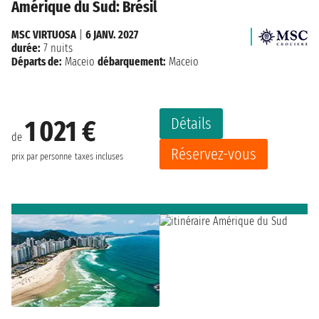
Amérique du Sud: Brésil
MSC VIRTUOSA
|
6 JANV. 2027
durée:
7 nuits
Départs de:
Maceio
débarquement:
Maceio
Détails
1 021 €
de
Réservez-vous
prix par personne
taxes incluses