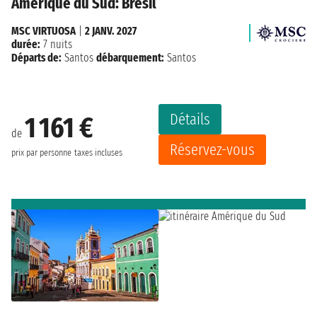
Amérique du Sud: Brésil
MSC VIRTUOSA
|
2 JANV. 2027
durée:
7 nuits
Départs de:
Santos
débarquement:
Santos
Détails
1 161 €
de
Réservez-vous
prix par personne
taxes incluses