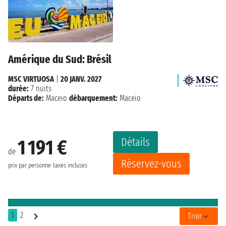
Amérique du Sud: Brésil
MSC VIRTUOSA
|
20 JANV. 2027
durée:
7 nuits
Départs de:
Maceio
débarquement:
Maceio
Détails
1 191 €
de
Réservez-vous
prix par personne
taxes incluses
1
2
Trier