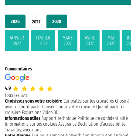
2026
2028
2027
JANVIER
FÉVRIER
MARS
AVRIL
MAI
JUIN
2027
2027
2027
2027
2027
2027
Commentaires
4.9
tous les avis
Choisissez vous votre croisière
Curiosités sur les croisières
Chose à
avoir d’abord partir
Conseils pour votre croisière
Quand partir en
croisière
Excursions
Video 3D
Informations utiles
Support technique
Politique de confidentialité
Informations sur les cookies
Assurance
Déclaration d’accessibilité
Travaillez avec nous
Notre Marque
Qui nous sommes
Network
App Iphone
App Android