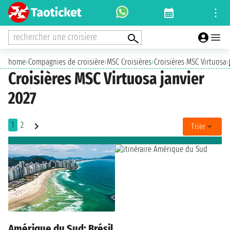
rechercher une croisiere
home
›
Compagnies de croisière
›
MSC Croisières
›
Croisières MSC Virtuosa
›
Croisières MSC Virtuosa janvier
2027
1
2
Trier
Amérique du Sud: Brésil