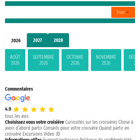
Trier
2027
2028
2026
AOÛT
SEPTEMBRE
OCTOBRE
NOVEMBRE
DÉCE
2026
2026
2026
2026
20
Commentaires
4.9
tous les avis
Choisissez vous votre croisière
Curiosités sur les croisières
Chose à
avoir d’abord partir
Conseils pour votre croisière
Quand partir en
croisière
Excursions
Video 3D
Informations utiles
Support technique
Politique de confidentialité