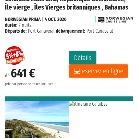
Île vierge , Îles Vierges britanniques , Bahamas
NORWEGIAN PRIMA
|
4 OCT. 2026
durée:
7 nuits
Départs de:
Port Canaveral
débarquement:
Port Canaveral
Détails
641 €
reservez en ligne
de
prix par personne
taxes incluses