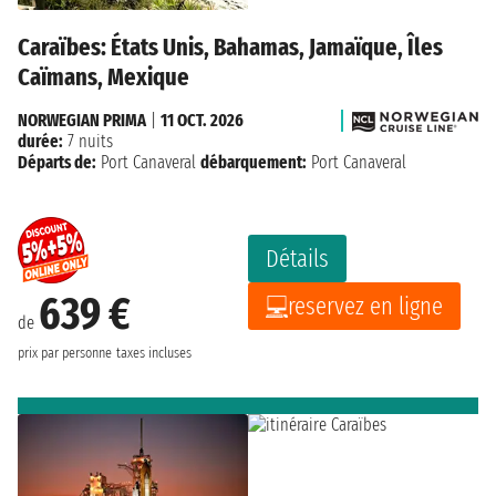
Caraïbes: États Unis, Bahamas, Jamaïque, Îles
Caïmans, Mexique
NORWEGIAN PRIMA
|
11 OCT. 2026
durée:
7 nuits
Départs de:
Port Canaveral
débarquement:
Port Canaveral
Détails
639 €
reservez en ligne
de
prix par personne
taxes incluses