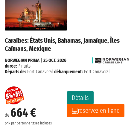
Caraïbes: États Unis, Bahamas, Jamaïque, Îles
Caïmans, Mexique
NORWEGIAN PRIMA
|
25 OCT. 2026
durée:
7 nuits
Départs de:
Port Canaveral
débarquement:
Port Canaveral
Détails
664 €
reservez en ligne
de
prix par personne
taxes incluses