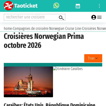
rechercher une croisiere
home
›
Compagnies de croisière
›
Norwegian Cruise Line
›
Croisières Norw
Croisières Norwegian Prima
octobre 2026
Trier
Caraïbes: États Unis, République Dominicaine,