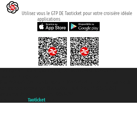
Utilisez vous le GTP DE Taoticket pour votre croisière idéale
applications
Taoticket S.r.l. Via Brigata Liguria, 3/21 16121 Genova ©2007/2026 -
Taoticket ® registree
P.Iva 06206400720 - Capital social € 100.000,00 i.v. - ecrit a chambre de
commerce e genes a con REA 433093. - Aut. Prov. n° 6167/131601 -
assurance Unipol - polizza n. 206484182
A portal of the
Taoticket
group