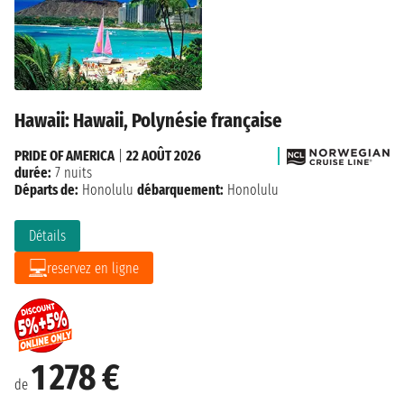
Hawaii: Hawaii, Polynésie française
PRIDE OF AMERICA
|
22 AOÛT 2026
durée:
7 nuits
Départs de:
Honolulu
débarquement:
Honolulu
Détails
reservez en ligne
1 278 €
de