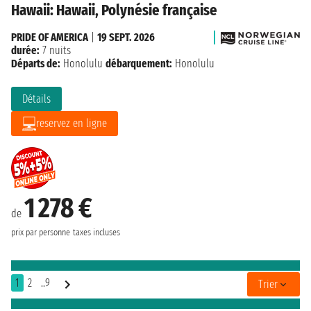
Hawaii: Hawaii, Polynésie française
PRIDE OF AMERICA
|
19 SEPT. 2026
durée:
7 nuits
Départs de:
Honolulu
débarquement:
Honolulu
Détails
reservez en ligne
1 278 €
de
prix par personne
taxes incluses
1
2
..9
Trier