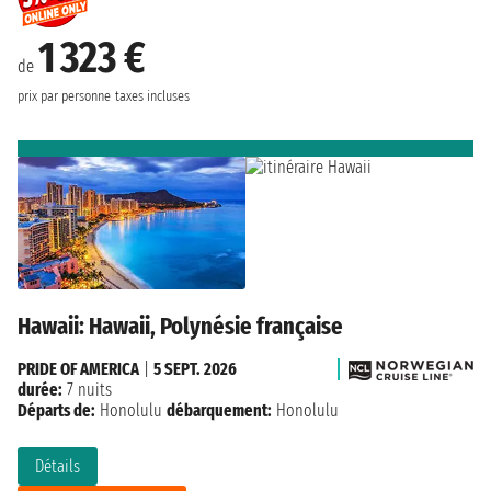
1 323 €
de
prix par personne
taxes incluses
Hawaii: Hawaii, Polynésie française
PRIDE OF AMERICA
|
5 SEPT. 2026
durée:
7 nuits
Départs de:
Honolulu
débarquement:
Honolulu
Détails