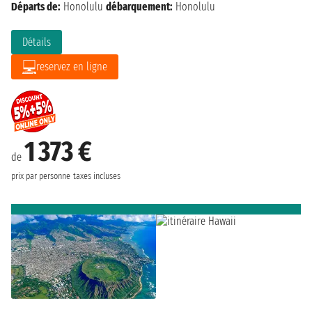
Départs de:
Honolulu
débarquement:
Honolulu
Détails
reservez en ligne
1 373 €
de
prix par personne
taxes incluses