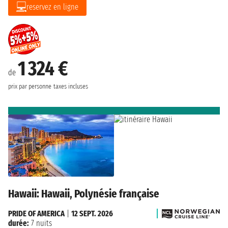
reservez en ligne
1 324 €
de
prix par personne
taxes incluses
Hawaii: Hawaii, Polynésie française
PRIDE OF AMERICA
|
12 SEPT. 2026
durée:
7 nuits