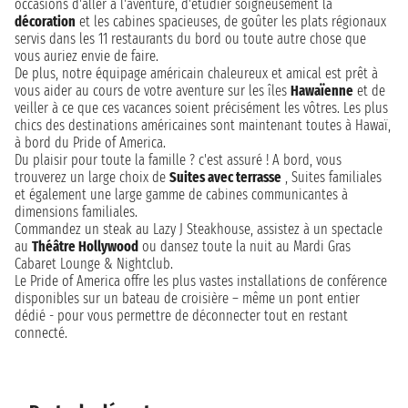
occasions d'aller à l'aventure, d'étudier soigneusement la
décoration
et les cabines spacieuses, de goûter les plats régionaux
servis dans les 11 restaurants du bord ou toute autre chose que
vous auriez envie de faire.
De plus, notre équipage américain chaleureux et amical est prêt à
vous aider au cours de votre aventure sur les îles
Hawaïenne
et de
veiller à ce que ces vacances soient précisément les vôtres. Les plus
chics des destinations américaines sont maintenant toutes à Hawaï,
à bord du Pride of America.
Du plaisir pour toute la famille ? c'est assuré ! A bord, vous
trouverez un large choix de
Suites avec terrasse
, Suites familiales
et également une large gamme de cabines communicantes à
dimensions familiales.
Commandez un steak au Lazy J Steakhouse, assistez à un spectacle
au
Théâtre Hollywood
ou dansez toute la nuit au Mardi Gras
Cabaret Lounge & Nightclub.
Le Pride of America offre les plus vastes installations de conférence
disponibles sur un bateau de croisière – même un pont entier
dédié - pour vous permettre de déconnecter tout en restant
connecté.