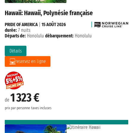
Hawaii: Hawaii, Polynésie française
PRIDE OF AMERICA
|
15 AOÛT 2026
durée:
7 nuits
Départs de:
Honolulu
débarquement:
Honolulu
Détails
reservez en ligne
1 323 €
de
prix par personne
taxes incluses