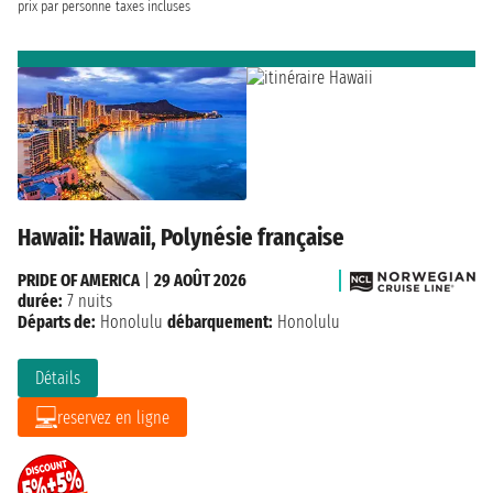
prix par personne
taxes incluses
Hawaii: Hawaii, Polynésie française
PRIDE OF AMERICA
|
29 AOÛT 2026
durée:
7 nuits
Départs de:
Honolulu
débarquement:
Honolulu
Détails
reservez en ligne