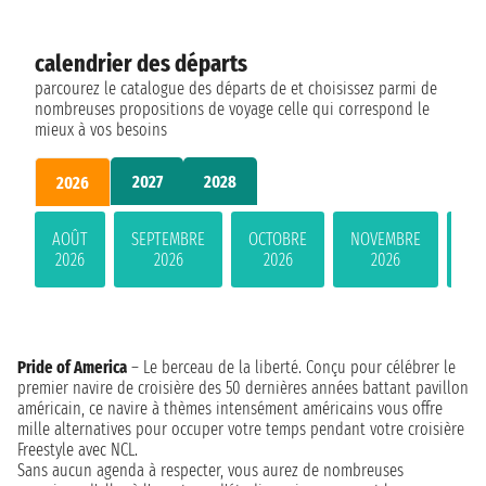
calendrier des départs
parcourez le catalogue des départs de et choisissez parmi de
nombreuses propositions de voyage celle qui correspond le
mieux à vos besoins
2027
2028
2026
AOÛT
SEPTEMBRE
OCTOBRE
NOVEMBRE
DÉ
2026
2026
2026
2026
Pride of America
– Le berceau de la liberté. Conçu pour célébrer le
premier navire de croisière des 50 dernières années battant pavillon
américain, ce navire à thèmes intensément américains vous offre
mille alternatives pour occuper votre temps pendant votre croisière
Freestyle avec NCL.
Sans aucun agenda à respecter, vous aurez de nombreuses