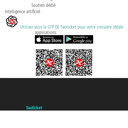
Soutien dédié
Intelligence artificiel
Utilisez vous le GTP DE Taoticket pour votre croisière idéale
applications
Taoticket S.r.l. Via Brigata Liguria, 3/21 16121 Genova ©2007/2026 -
Taoticket ® registree
P.Iva 06206400720 - Capital social € 100.000,00 i.v. - ecrit a chambre de
commerce e genes a con REA 433093. - Aut. Prov. n° 6167/131601 -
assurance Unipol - polizza n. 206484182
A portal of the
Taoticket
group