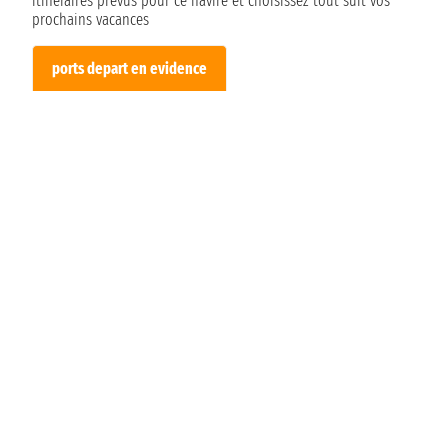
itinéraires prévus pour ce navire et choisissez tout suit vos
prochains vacances
ports depart en evidence